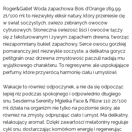
Roger&Gallet Woda zapachowa Bois d’Orange 189,99
zł/100 ml to niezwykły eliksir natury, który przeniesie cię
w świat soczystych, świeżo zebranych owoców
cytrusowych. Słoneczna świeżość liści i owoców łączy
się z teksturowanym i żywym zapachem drewna, tworząc
niezapomniany bukiet zapachowy. Serce owocu gorzkiej
pomarańczy jest niezwykle soczyste, a delikatna gorycz
petitgrain oraz drzewna zmysłowość paczuli nadają mu
wyjątkowego charakteru. To regresywne, ale uspokajające
perfumy, które przywrócą harmonię ciału i umysłowi.
Wakacje to również odpoczynek, a nie da się odpocząć
lepiej niż podczas spokojnego i odpowiednio długiego
snu. Sesderma Serenity Mgiełka Face & Pillow 110 zł/100
ml działa na organizm nie tylko na poziomie skóry, ale
również na zmysły, odprężając ciało i umysł. Ma delikatny,
relaksujący aromat. Dzięki zawartości melatoniny reguluje
cykl snu, dostarczając komórkom energię i regenerując