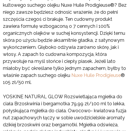
kultowego suchego olejku Nuxe Huile Prodigieuse®? Bez
niego zawsze będziesz odnosić wrażenie, że do pełni
szczęścia czegoś ci brakuje. Ten cudowny produkt
zawiera formułę wzbogaconą o 7 cennych i 100%
organicznych olejków w suchej konsystencji. Dzięki temu
skóra po użyciu będzie aksamitnie gładka, z satynowym
wykończeniem. Głęboko odżywia zarówno skórę, jak i
włosy. A zapach to cudowna kompozycja, która
przywołuje na myśl słońce i ciepły piasek. Jeżeli lato
miałoby być określane tylko jednym zapachem, byłby to
właśnie zapach suchego olejku
Nuxe Huile Prodigieuse
®
105 zł/50 ml.
YOSKINE NATURAL GLOW Rozświetlająca mgiełka do
ciała Brzoskwinia i bergamotka 79,99 zł/100 ml to lekka,
połyskująca mgiełka do ciała. Owocowo- kwiatowa fuzja
nut zapachowych łączy w sobie uwodzicielskie aromaty
dzikiej brzoskwini oraz bergamotki. Mgiełka odświeża,