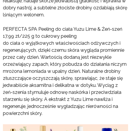
relaksuje, nadaje skórze jedwabistą gładkość i wprawia w
dobry nastrój, a subtelne złociste drobiny ozdabiają skórę
lśniącym welonem.
PERFECTA SPA Peeling do ciała Yuzu Lime & Żeń-szeń
17,99 zł/225 g to cukrowy peeling
do ciała o wyjątkowych właściwościach odżywczych i
regenerujących, dzięki czemu skóra wygląda promiennie
przez cały dzień. Wartością dodaną jest niezwykle
orzeźwiający zapach, który pobudza do działania niczym
mrożona lemoniada w upalny dzień. Naturalne drobiny
złuszczające oczyszczają skórę, sprawiając, że staje się
jedwabiście aksamitna i delikatna w dotyku. Wyciąg z
żeń-szenia stymuluje odnowę naskórka i przeciwdziała
starzeniu się skóry. A ekstrakt z Yuzu Lime nawilża i
regeneruje, jednocześnie wygładzając nierówności na
powierzchni skóry.