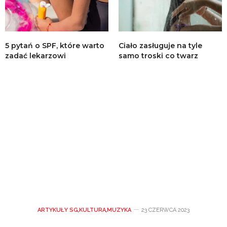
5 pytań o SPF, które warto
Ciało zasługuje na tyle
zadać lekarzowi
samo troski co twarz
ARTYKUŁY SG
,
KULTURA
,
MUZYKA
23 CZERWCA 2023