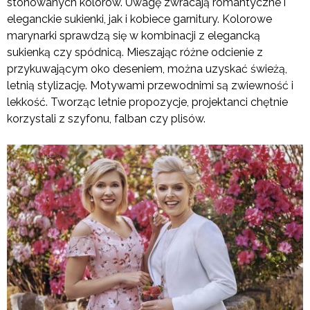
stonowanych kolorów. Uwagę zwracają romantyczne i
eleganckie sukienki, jak i kobiece garnitury. Kolorowe
marynarki sprawdzą się w kombinacji z elegancką
sukienką czy spódnicą. Mieszając różne odcienie z
przykuwającym oko deseniem, można uzyskać świeżą,
letnią stylizację. Motywami przewodnimi są zwiewność i
lekkość. Tworząc letnie propozycje, projektanci chętnie
korzystali z szyfonu, falban czy plisów.