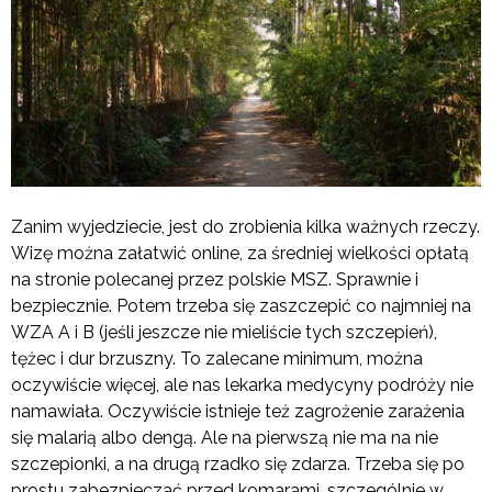
Zanim wyjedziecie, jest do zrobienia kilka ważnych rzeczy.
Wizę można załatwić online, za średniej wielkości opłatą
na stronie polecanej przez polskie MSZ. Sprawnie i
bezpiecznie. Potem trzeba się zaszczepić co najmniej na
WZA A i B (jeśli jeszcze nie mieliście tych szczepień),
tężec i dur brzuszny. To zalecane minimum, można
oczywiście więcej, ale nas lekarka medycyny podróży nie
namawiała. Oczywiście istnieje też zagrożenie zarażenia
się malarią albo dengą. Ale na pierwszą nie ma na nie
szczepionki, a na drugą rzadko się zdarza. Trzeba się po
prostu zabezpieczać przed komarami, szczególnie w