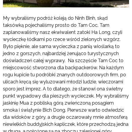
My wybraliśmy podróż koleją do Ninh Binh, skąd
taksówką pojechaliśmy prosto do Tam Coc. Tam
zaplanowaliśmy nasz ekwiwalent zatoki Ha Long, czyli
wycieczkę łódkami po rzece wśród zielonych wzgórz.
Było pięknie, ale sama wycieczka z panią wioślarką to
jedno z gorszych, najbardziej żenująco turystycznych
doświadczeń całej wyprawy. Na szczęście Tam Coc to
miejscowość stworzona dla backpackerów. Na każdym
rogu kupicie tu podróbki znanych outdoorowych firm, po
ulicach kręcą się wyluzowani młodzi ludzie, wieczorami
sporo jest imprez. A to dlatego, że stanowi ona świetny
punkt wypadowy dla pieszych wycieczek. My wybraliśmy
jaskinię Mua z pobliską górą zwieńczoną posągiem
smoka i świątynie Bich Dong. Pierwsze warto odwiedzić
dla widoków z góry, a drugie oczarowały mnie atmosferą
niewielkich buddyjskich kapliczek, które przechodzą jedna
w drugą, a położone są na zboczu zalesionej góry.