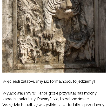
Więc, jeśli załatwiliśmy już formalności, to jedziemy!
Wylądowaliśmy w Hanoi, gdzie przywitał nas mocny
zapach spalenizny. Pożary? Nie, to palone śmieci.
Wszędzie tu pali się wszystkim, a w dodatku sprzedawcy