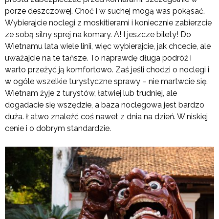
porze deszczowej. Choć i w suchej mogą was pokąsać.
Wybierajcie noclegi z moskitierami i koniecznie zabierzcie
ze sobą silny sprej na komary. A! I jeszcze bilety! Do
Wietnamu lata wiele linii, więc wybierajcie, jak chcecie, ale
uważajcie na te tańsze. To naprawdę długa podróż i
warto przeżyć ją komfortowo. Zaś jeśli chodzi o noclegi i
w ogóle wszelkie turystyczne sprawy – nie martwcie się.
Wietnam żyje z turystów, łatwiej lub trudniej, ale
dogadacie się wszędzie, a baza noclegowa jest bardzo
duża. Łatwo znaleźć coś nawet z dnia na dzień. W niskiej
cenie i o dobrym standardzie.