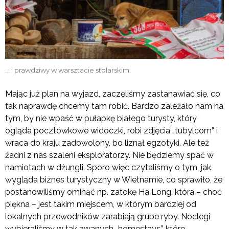
… i prawdziwy w warsztacie stolarskim.
Mając już plan na wyjazd, zaczęliśmy zastanawiać się, co
tak naprawdę chcemy tam robić. Bardzo zależało nam na
tym, by nie wpaść w pułapkę białego turysty, który
ogląda pocztówkowe widoczki, robi zdjęcia „tubylcom” i
wraca do kraju zadowolony, bo liznął egzotyki. Ale też
żadni z nas szaleni eksploratorzy. Nie będziemy spać w
namiotach w dżungli. Sporo więc czytaliśmy o tym, jak
wygląda biznes turystyczny w Wietnamie, co sprawiło, że
postanowiliśmy ominąć np. zatokę Ha Long, która – choć
piękna – jest takim miejscem, w którym bardziej od
lokalnych przewodników zarabiają grube ryby. Noclegi
wybieraliśmy w tak zwanych „homestays”, które