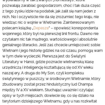
pozwalają zarabiać gospodarzom, choć i tak duża część
z tego zysku idzie na podatek, jak żalił się nam jeden z
nich. No i oczywiście nie da się zrozumieć tego kraju, nie
wiedząc nic o wojnie w Wietnamie. Zainteresowanym
polecam książkę „
Depesze
” – opowieść korespondenta
wojennego, który był na pierwszej linii frontu. Dawno nie
czytałam nic tak mądrego, wartościowego i absolutnie
genialnego literacko. Jeśli zaś chcecie umiejscowić sobie
Wietnam i jego historię gdzieś na osi czasu, pomogą wam
w tym dwie wycieczki. Pierwsza jest do Świątyni
Literatury w Hanoi, gdzie poznacie wietnamską klasę
urzędniczą i inteligencję kształtującą się od XV wieku
naszej ery. A druga do My Son, czyli kompleksu
świątynnego w puszczy, w środkowym Wietnamie, który
zbudowany został przez hinduistyczny lud Champa
między IV a XV wiekiem. Słuchając uważnie i czytając
opisy w tych miejscach, dowiecie się, co się działo na
terytorium dzisiejszego Wietnamu, gdy u nas rozkwitał