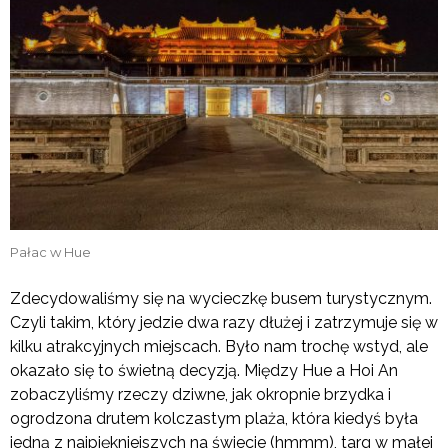
Pałac w Hue
Zdecydowaliśmy się na wycieczkę busem turystycznym.
Czyli takim, który jedzie dwa razy dłużej i zatrzymuje się w
kilku atrakcyjnych miejscach. Było nam trochę wstyd, ale
okazało się to świetną decyzją. Między Hue a Hoi An
zobaczyliśmy rzeczy dziwne, jak okropnie brzydka i
ogrodzona drutem kolczastym plaża, która kiedyś była
jedną z najpiękniejszych na świecie (hmmm), targ w małej