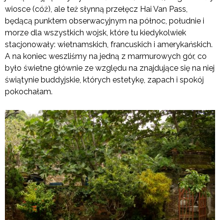
wiosce (cóż), ale też słynną przełęcz Hai Van Pass,
będącą punktem obserwacyjnym na północ, południe i
morze dla wszystkich wojsk, które tu kiedykolwiek
stacjonowały: wietnamskich, francuskich i amerykańskich.
A na koniec weszliśmy na jedną z marmurowych gór, co
było świetne głównie ze względu na znajdujące się na niej
świątynie buddyjskie, których estetykę, zapach i spokój
pokochałam.