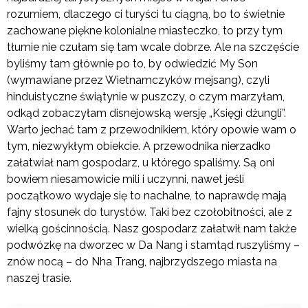
rozumiem, dlaczego ci turyści tu ciągną, bo to świetnie
zachowane piękne kolonialne miasteczko, to przy tym
tłumie nie czułam się tam wcale dobrze. Ale na szczęście
byliśmy tam głównie po to, by odwiedzić My Son
(wymawiane przez Wietnamczyków mejsang), czyli
hinduistyczne świątynie w puszczy, o czym marzyłam,
odkąd zobaczyłam disnejowską wersję „Księgi dżungli”.
Warto jechać tam z przewodnikiem, który opowie wam o
tym, niezwykłym obiekcie. A przewodnika nierzadko
załatwiał nam gospodarz, u którego spaliśmy. Są oni
bowiem niesamowicie mili i uczynni, nawet jeśli
początkowo wydaje się to nachalne, to naprawdę mają
fajny stosunek do turystów. Taki bez czołobitności, ale z
wielką gościnnością. Nasz gospodarz załatwił nam także
podwózkę na dworzec w Da Nang i stamtąd ruszyliśmy –
znów nocą – do Nha Trang, najbrzydszego miasta na
naszej trasie.