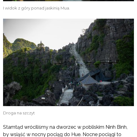
I widok z góry ponad jaskinią Mua.
Droga na szczyt
Stamtąd wróciliśmy na dworzec w pobliskim Ninh Binh,
by wsiąść w nocny pociąg do Hue. Nocne pociągi to