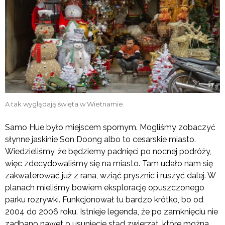
A tak wyglądają święta w Wietnamie.
Samo Hue było miejscem spornym. Mogliśmy zobaczyć
słynne jaskinie Son Doong albo to cesarskie miasto.
Wiedzieliśmy, że będziemy padnięci po nocnej podróży,
więc zdecydowaliśmy się na miasto. Tam udało nam się
zakwaterować już z rana, wziąć prysznic i ruszyć dalej. W
planach mieliśmy bowiem eksplorację opuszczonego
parku rozrywki. Funkcjonował tu bardzo krótko, bo od
2004 do 2006 roku. Istnieje legenda, że po zamknięciu nie
zadbano nawet o usunięcie stąd zwierząt, które można