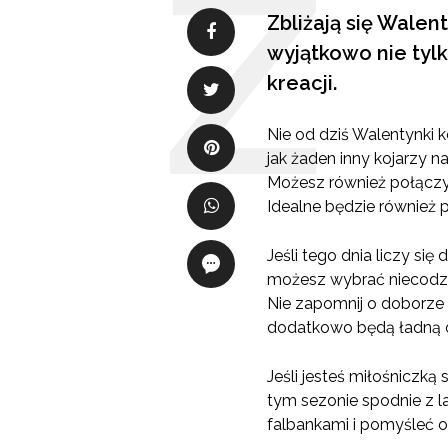
Zbliżają się Walen
wyjątkowo nie tylk
kreacji.
Nie od dziś Walentynki 
jak żaden inny kojarzy n
Możesz również połączyć 
Idealne będzie również p
Jeśli tego dnia liczy s
możesz wybrać niecodzien
Nie zapomnij o doborze b
dodatkowo będą ładną 
Jeśli jesteś miłośnicz
tym sezonie spodnie z 
falbankami i pomyśleć o