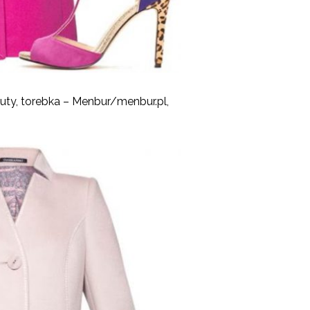
 buty, torebka – Menbur/menbur.pl,