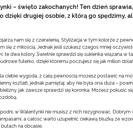
tynki – święto zakochanych! Ten dzień sprawi
o dzięki drugiej osobie, z którą go spędzimy, a
kojarzą nam się z czerwienią. Stylizacja w tym kolorze z p
am się z miłością. Jednak jeśli szukasz czegoś mniej oczywis
te dwa kolory. Świetnie sprawdzi się sukienka wiązana w tali
udrowe futerko, dzięki któremu poczujesz się jak milion dola
ię dla ciebie wygoda, z całą pewnością możesz postawić na mo
ny kształt, jednak pamiętaj, aby nie była ona duża – powinn
ielizny, jak zawsze sprawdzi się koronka. Możesz pokusić si
ozdobą.
ką spodni, w Walentynki nie musisz z nich rezygnować. Dob
lampasami, a całość warto uzupełnić ciekawą bluzką ze wz
 butach na obcasie.