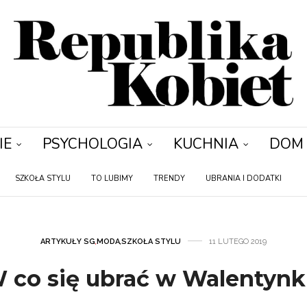
IE
PSYCHOLOGIA
KUCHNIA
DOM
SZKOŁA STYLU
TO LUBIMY
TRENDY
UBRANIA I DODATKI
ARTYKUŁY SG
,
MODA
,
SZKOŁA STYLU
11 LUTEGO 2019
 co się ubrać w Walentynk