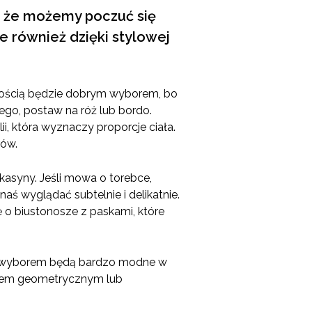
a, że możemy poczuć się
le również dzięki stylowej
ewnością będzie dobrym wyborem, bo
tego, postaw na róż lub bordo.
i, która wyznaczy proporcje ciała.
rów.
kasyny. Jeśli mowa o torebce,
aś wyglądać subtelnie i delikatnie.
ę o biustonosze z paskami, które
rym wyborem będą bardzo modne w
orem geometrycznym lub