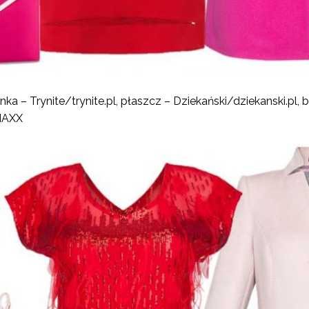
nka – Trynite/trynite.pl, płaszcz – Dziekański/dziekanski.pl,
 MAXX