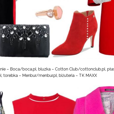
nie – Boca/boca.pl, bluzka – Cotton Club/cottonclub.pl, płas
pl, torebka – Menbur/menbur.pl, biżuteria – TK MAXX