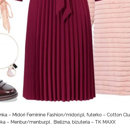
nka – Midori Feminine Fashion/midori.pl, futerko – Cotton Cl
bka – Menbur/menbur.pl , Bielizna, biżuteria – TK MAXX