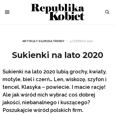
ARTYKUŁY SG
,
MODA
,
TRENDY
4 CZERWCA 2020
Sukienki na lato 2020
Sukienki na lato 2020 lubią grochy, kwiaty,
motyle, biel i czerń… Len, wiskozę, szyfon i
tencel. Klasyka – powiecie. I macie rację!
Ale jak wśród nich wybrać coś dobrej
jakości, niebanalnego i kuszącego?
Poszukajcie wśród polskich firm.