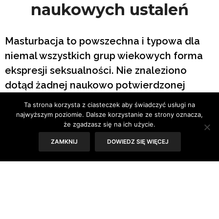
naukowych ustaleń
Masturbacja to powszechna i typowa dla
niemal wszystkich grup wiekowych forma
ekspresji seksualności. Nie znaleziono
dotąd żadnej naukowo potwierdzonej
korelacji między autoerotyzmem a
Ta strona korzysta z ciasteczek aby świadczyć usługi na
jakimikolwiek zaburzeniami natury
najwyższym poziomie. Dalsze korzystanie ze strony oznacza,
że zgadzasz się na ich użycie.
psychicznej lub fizycznej.
ZAMKNIJ
DOWIEDZ SIĘ WIĘCEJ
Tekst: Sylwia Skorstad