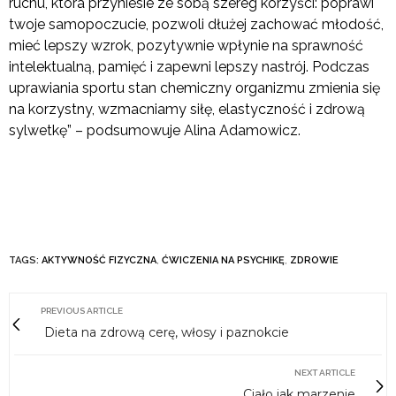
ruchu, która przyniesie ze sobą szereg korzyści: poprawi
twoje samopoczucie, pozwoli dłużej zachować młodość,
mieć lepszy wzrok, pozytywnie wpłynie na sprawność
intelektualną, pamięć i zapewni lepszy nastrój. Podczas
uprawiania sportu stan chemiczny organizmu zmienia się
na korzystny, wzmacniamy siłę, elastyczność i zdrową
sylwetkę” – podsumowuje Alina Adamowicz.
TAGS:
AKTYWNOŚĆ FIZYCZNA
,
ĆWICZENIA NA PSYCHIKĘ
,
ZDROWIE
PREVIOUS ARTICLE
Dieta na zdrową cerę, włosy i paznokcie
NEXT ARTICLE
Ciało jak marzenie