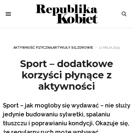
AKTYWNOŚĆ FIZYCZNA
,
ARTYKUŁY SG
,
ZDROWIE
11 MAJA 2023
Sport – dodatkowe
korzyści płynące z
aktywności
Sport – jak mogłoby się wydawać – nie służy
jedynie budowaniu sylwetki, spalaniu
tłuszczu i poprawianiu kondycji. Okazuje się,
że regularny ruch może wpływać