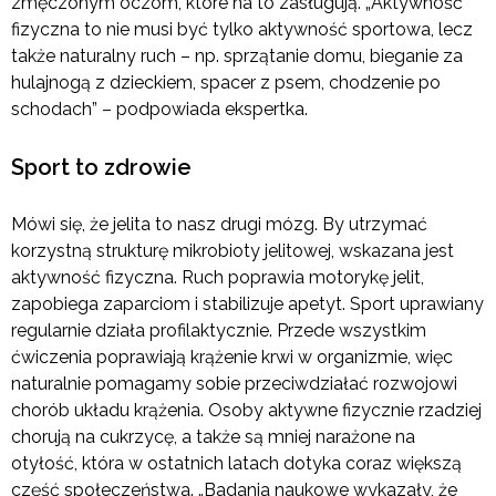
zmęczonym oczom, które na to zasługują. „Aktywność
fizyczna to nie musi być tylko aktywność sportowa, lecz
także naturalny ruch – np. sprzątanie domu, bieganie za
hulajnogą z dzieckiem, spacer z psem, chodzenie po
schodach” – podpowiada ekspertka.
Sport to zdrowie
Mówi się, że jelita to nasz drugi mózg. By utrzymać
korzystną strukturę mikrobioty jelitowej, wskazana jest
aktywność fizyczna. Ruch poprawia motorykę jelit,
zapobiega zaparciom i stabilizuje apetyt. Sport uprawiany
regularnie działa profilaktycznie. Przede wszystkim
ćwiczenia poprawiają krążenie krwi w organizmie, więc
naturalnie pomagamy sobie przeciwdziałać rozwojowi
chorób układu krążenia. Osoby aktywne fizycznie rzadziej
chorują na cukrzycę, a także są mniej narażone na
otyłość, która w ostatnich latach dotyka coraz większą
część społeczeństwa. „Badania naukowe wykazały, że