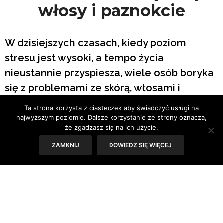
włosy i paznokcie
W dzisiejszych czasach, kiedy poziom
stresu jest wysoki, a tempo życia
nieustannie przyspiesza, wiele osób boryka
się z problemami ze skórą, włosami i
paznokciami. Suchość skóry, łamliwe
Ta strona korzysta z ciasteczek aby świadczyć usługi na
paznokcie czy wypadanie włosów to tylko
najwyższym poziomie. Dalsze korzystanie ze strony oznacza,
że zgadzasz się na ich użycie.
niektóre z dolegliwości, które potrafią
skutecznie uprzykrzyć codzienne
ZAMKNIJ
DOWIEDZ SIĘ WIĘCEJ
funkcjonowanie. Jak sobie pomóc?
Rozwiązaniem jest odpowiednie żywienie,
czyli dieta na zdrową cerę, włosy i
paznokcie.