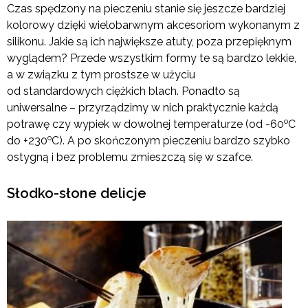
Czas spędzony na pieczeniu stanie się jeszcze bardziej
kolorowy dzięki wielobarwnym akcesoriom wykonanym z
silikonu. Jakie są ich największe atuty, poza przepięknym
wyglądem? Przede wszystkim formy te są bardzo lekkie,
a w związku z tym prostsze w użyciu
od standardowych ciężkich blach. Ponadto są
uniwersalne – przyrządzimy w nich praktycznie każdą
o
potrawę czy wypiek w dowolnej temperaturze (od -60
C
o
do +230
C). A po skończonym pieczeniu bardzo szybko
ostygną i bez problemu zmieszczą się w szafce.
Słodko-słone delicje