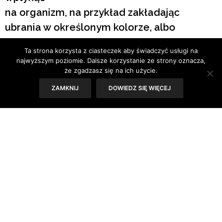
na organizm, na przykład zakładając
ubrania w określonym kolorze, albo
otaczając się odpowiednimi przedmiotami.
Ta strona korzysta z ciasteczek aby świadczyć usługi na
Koloroterapię można również wykorzystać
najwyższym poziomie. Dalsze korzystanie ze strony oznacza,
w codziennej diecie.
że zgadzasz się na ich użycie.
ZAMKNIJ
DOWIEDZ SIĘ WIĘCEJ