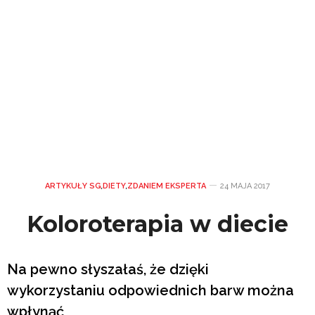
ARTYKUŁY SG
,
DIETY
,
ZDANIEM EKSPERTA
24 MAJA 2017
Koloroterapia w diecie
Na pewno słyszałaś, że dzięki
wykorzystaniu odpowiednich barw można
wpłynąć