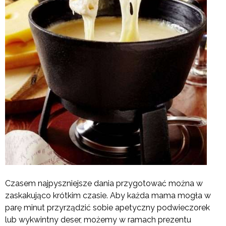
Czasem najpyszniejsze dania przygotować można w
zaskakująco krótkim czasie. Aby każda mama mogła w
parę minut przyrządzić sobie apetyczny podwieczorek
lub wykwintny deser, możemy w ramach prezentu