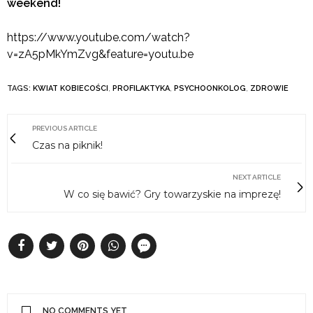
weekend!
https://www.youtube.com/watch?
v=zA5pMkYmZvg&feature=youtu.be
TAGS:
KWIAT KOBIECOŚCI
,
PROFILAKTYKA
,
PSYCHOONKOLOG
,
ZDROWIE
PREVIOUS ARTICLE
Czas na piknik!
NEXT ARTICLE
W co się bawić? Gry towarzyskie na imprezę!
NO COMMENTS YET