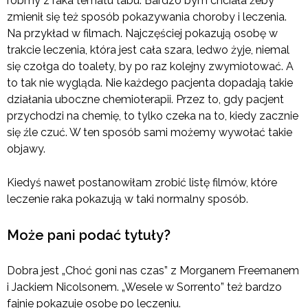
róbmy z raka tematu tabu. Bardzo bym chciała żeby
zmienił się też sposób pokazywania choroby i leczenia.
Na przykład w filmach. Najczęściej pokazują osobę w
trakcie leczenia, która jest cała szara, ledwo żyje, niemal
się czołga do toalety, by po raz kolejny zwymiotować. A
to tak nie wygląda. Nie każdego pacjenta dopadają takie
działania uboczne chemioterapii. Przez to, gdy pacjent
przychodzi na chemię, to tylko czeka na to, kiedy zacznie
się źle czuć. W ten sposób sami możemy wywołać takie
objawy.
Kiedyś nawet postanowiłam zrobić listę filmów, które
leczenie raka pokazują w taki normalny sposób.
Może pani podać tytuły?
Dobra jest „Choć goni nas czas” z Morganem Freemanem
i Jackiem Nicolsonem. „Wesele w Sorrento” też bardzo
fajnie pokazuje osobę po leczeniu.