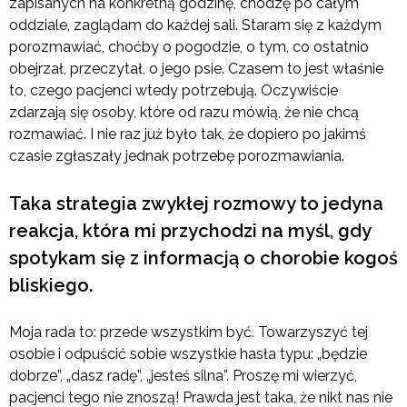
zapisanych na konkretną godzinę, chodzę po całym
oddziale, zaglądam do każdej sali. Staram się z każdym
porozmawiać, choćby o pogodzie, o tym, co ostatnio
obejrzał, przeczytał, o jego psie. Czasem to jest właśnie
to, czego pacjenci wtedy potrzebują. Oczywiście
zdarzają się osoby, które od razu mówią, że nie chcą
rozmawiać. I nie raz już było tak, że dopiero po jakimś
czasie zgłaszały jednak potrzebę porozmawiania.
Taka strategia zwykłej rozmowy to jedyna
reakcja, która mi przychodzi na myśl, gdy
spotykam się z informacją o chorobie kogoś
bliskiego.
Moja rada to: przede wszystkim być. Towarzyszyć tej
osobie i odpuścić sobie wszystkie hasła typu: „będzie
dobrze”, „dasz radę”, „jesteś silna”. Proszę mi wierzyć,
pacjenci tego nie znoszą! Prawda jest taka, że nikt nas nie