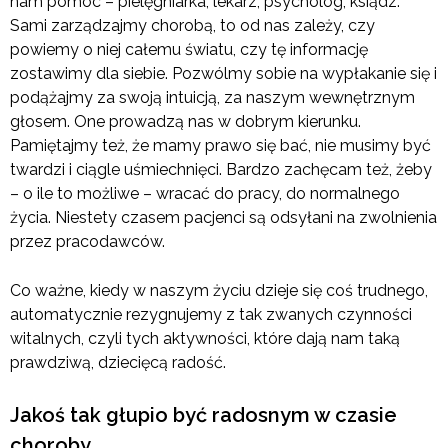
nam pomóc – pielęgniarka, lekarz, psycholog, ksiądz.
Sami zarządzajmy chorobą, to od nas zależy, czy
powiemy o niej całemu światu, czy tę informację
zostawimy dla siebie. Pozwólmy sobie na wypłakanie się i
podążajmy za swoją intuicją, za naszym wewnętrznym
głosem. One prowadzą nas w dobrym kierunku.
Pamiętajmy też, że mamy prawo się bać, nie musimy być
twardzi i ciągle uśmiechnięci. Bardzo zachęcam też, żeby
– o ile to możliwe – wracać do pracy, do normalnego
życia. Niestety czasem pacjenci są odsyłani na zwolnienia
przez pracodawców.
Co ważne, kiedy w naszym życiu dzieje się coś trudnego,
automatycznie rezygnujemy z tak zwanych czynności
witalnych, czyli tych aktywności, które dają nam taką
prawdziwą, dziecięcą radość.
Jakoś tak głupio być radosnym w czasie
choroby…