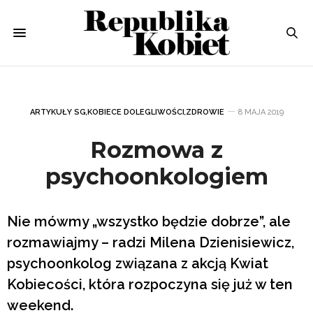
ARTYKUŁY SG
,
KOBIECE DOLEGLIWOŚCI
,
ZDROWIE
8 MAJA 2019
Rozmowa z
psychoonkologiem
Nie mówmy „wszystko będzie dobrze”, ale
rozmawiajmy – radzi Milena Dzienisiewicz,
psychoonkolog związana z akcją Kwiat
Kobiecości, która rozpoczyna się już w ten
weekend.