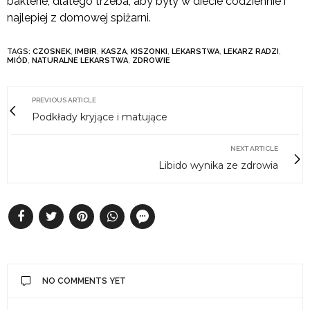
bakterie, dlatego trzeba, aby były w diecie codziennie i
najlepiej z domowej spiżarni.
TAGS:
CZOSNEK
,
IMBIR
,
KASZA
,
KISZONKI
,
LEKARSTWA
,
LEKARZ RADZI
,
MIÓD
,
NATURALNE LEKARSTWA
,
ZDROWIE
PREVIOUS ARTICLE
Podkłady kryjące i matujące
NEXT ARTICLE
Libido wynika ze zdrowia
NO COMMENTS YET