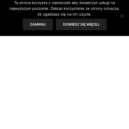
Ta strona korzysta z ciasteczek aby świadczyć usługi na
różnice?
najwyższym poziomie. Dalsze korzystanie ze strony oznacza,
że zgadzasz się na ich użycie.
ZAMKNIJ
DOWIEDZ SIĘ WIĘCEJ
Czy można jednoznacznie powiedzieć, co jest lepsze:
podkłady kryjące czy matujące? Nie. Bo wszystko zależy
od tego, jaka jest twoja cera i jakiego efektu oczekujesz.