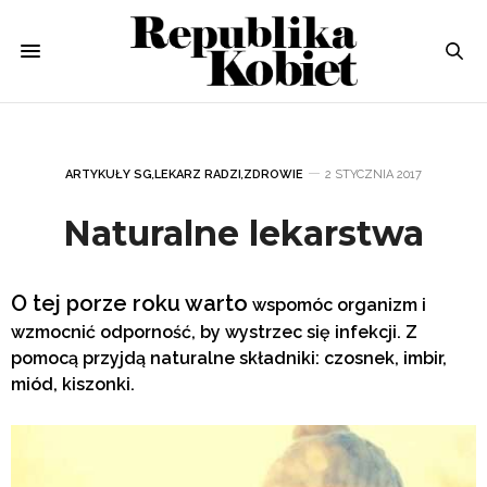
ARTYKUŁY SG
,
LEKARZ RADZI
,
ZDROWIE
2 STYCZNIA 2017
Naturalne lekarstwa
O tej porze roku warto
wspomóc organizm
i
wzmocnić odporność
, by wystrzec się
infekcji
.
Z
pomocą przyjdą naturalne składniki: czosnek, imbir,
miód, kiszonki.