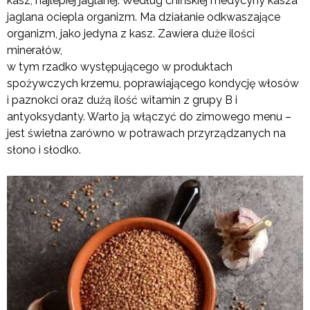
kasz, najlepiej jaglanej. Według chińskiej medycyny kasza
jaglana ociepla organizm. Ma działanie odkwaszające
organizm, jako jedyna z kasz. Zawiera duże ilości
minerałów,
w tym rzadko występującego w produktach
spożywczych krzemu, poprawiającego kondycję włosów
i paznokci oraz dużą ilość witamin z grupy B i
antyoksydanty. Warto ją włączyć do zimowego menu –
jest świetna zarówno w potrawach przyrządzanych na
słono i słodko.