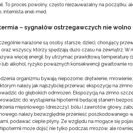
i. To proces powolny, często niezauważalny na początku, ale
, internista enel-med.
termia – sygnałów ostrzegawczych nie wolno
czególnie narażone są osoby starsze, dzieci, chorujący prze
 oraz wszyscy, którzy spędzają dużo czasu na zewnątrz. W m
używa więcej energii, by utrzymać prawidłową temperaturę cia
lub alkohol, ryzyko poważnych konsekwencji gwałtownie roś
zenia organizmu bywają niepozorne: drętwienie, mrowienie, 
którym należy jak najszybciej przerwać ekspozycję na zimno
wadzić do głębokich odmrożeń. Ekspozycją na zimno szcze
prowadzić do wystąpienia hipotermii będącej stanem bezpoś
rżenia mięśniowego (dreszczy), bólu i zawrotów głowy, zab
howego należy bezwzględnie przenieść poszkodowanego w c
ami, podawać ciepłe płyny. Ze względu na mogące się pojaw
potermii może dojść nie tylko podczas mrozów, ale również