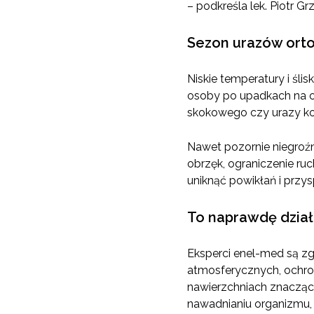
– podkreśla lek. Piotr Gr
Sezon urazów ort
Niskie temperatury i śli
osoby po upadkach na o
skokowego czy urazy kola
Nawet pozornie niegroźn
obrzęk, ograniczenie ru
uniknąć powikłań i przy
To naprawdę dzia
Eksperci enel-med są z
atmosferycznych, ochron
nawierzchniach znacząc
nawadnianiu organizmu, 