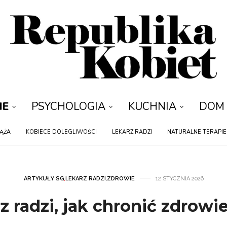
IE
PSYCHOLOGIA
KUCHNIA
DOM
IĄŻA
KOBIECE DOLEGLIWOŚCI
LEKARZ RADZI
NATURALNE TERAPIE
ARTYKUŁY SG
,
LEKARZ RADZI
,
ZDROWIE
12 STYCZNIA 2026
z radzi, jak chronić zdrowi