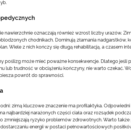
zyb.
opedycznych
skie nawierzchnie oznaczają również wzrost liczby urazów. Zi
blodzonych chodnikach. Dominują złamania nadgarstków, koś
n. Wiele z nich kończy się długą rehabilitacją, a czasem int
y poślizg może mieć poważne konsekwencje. Dlatego jeśli po
chu lub trudność w obciążeniu kończyny, nie warto czekać.
spiesza powrót do sprawności.
ła
godni: zimą kluczowe znaczenie ma profilaktyka. Odpowiedn
a najbardziej narażonych części ciała oraz rozsądek podczas
o zmniejszają ryzyko problemów zdrowotnych. Warto także
dostarczaniu energii w postaci pełnowartościowych posiłków 