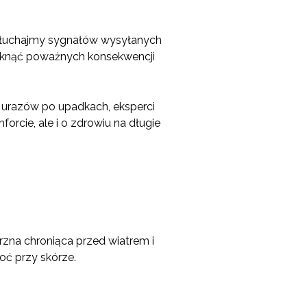
 Słuchajmy sygnałów wysyłanych
niknąć poważnych konsekwencji
 urazów po upadkach, eksperci
orcie, ale i o zdrowiu na długie
rzna chroniąca przed wiatrem i
goć przy skórze.