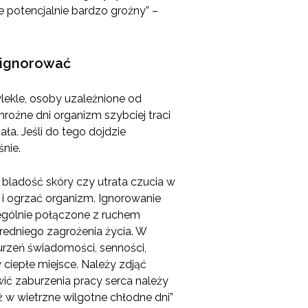
 potencjalnie bardzo groźny” –
 ignorować
wlekle, osoby uzależnione od
roźne dni organizm szybciej traci
ła. Jeśli do tego dojdzie
nie.
bladość skóry czy utrata czucia w
 i ogrzać organizm. Ignorowanie
gólnie połączone z ruchem
redniego zagrożenia życia. W
urzeń świadomości, senności,
iepłe miejsce. Należy zdjąć
ić zaburzenia pracy serca należy
 w wietrzne wilgotne chłodne dni”