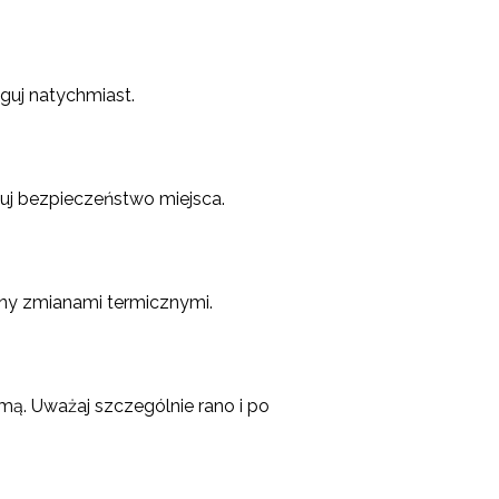
guj natychmiast.
kuj bezpieczeństwo miejsca.
any zmianami termicznymi.
ą. Uważaj szczególnie rano i po