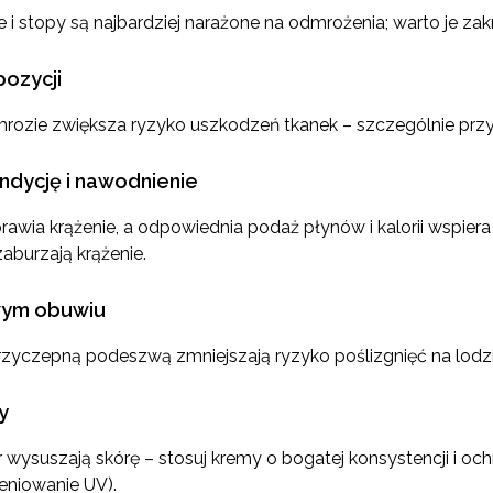
ie i stopy są najbardziej narażone na odmrożenia; warto je zak
pozycji
rozie zwiększa ryzyko uszkodzeń tkanek – szczególnie przy 
ndycję i nawodnienie
wia krążenie, a odpowiednia podaż płynów i kalorii wspiera t
zaburzają krążenie.
iwym obuwiu
 przyczepną podeszwą zmniejszają ryzyko poślizgnięć na lodzi
y
r wysuszają skórę – stosuj kremy o bogatej konsystencji i oc
niowanie UV).