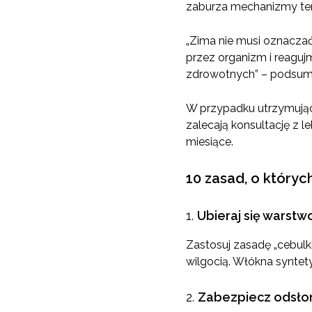
zaburza mechanizmy ter
„Zima nie musi oznacza
przez organizm i reaguj
zdrowotnych” – podsumow
W przypadku utrzymując
zalecają konsultację z l
miesiące.
10 zasad, o któryc
Ubieraj się warst
Zastosuj zasadę „cebulk
wilgocią. Włókna syntety
Zabezpiecz odsłoni