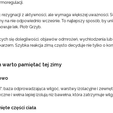
moregulacji.
ć rezygnacji z aktywności, ale wymaga większej uważności.
my na nie odpowiednio wcześnie. To najlepszy sposób, by u
uje lek. Piotr Grzyb.
ych się dolegliwości, objawów odmrożeń, wychłodzenia lub
ekarzem. Szybka reakcja zimą często decyduje nie tylko o komf
h warto pamiętać tej zimy
wowo
i”: baza odprowadzająca wilgoć, warstwy izolacyjne i zewnęt
czne i wełna lepiej izolują niż bawełna, która zatrzymuje wil
ęte części ciała