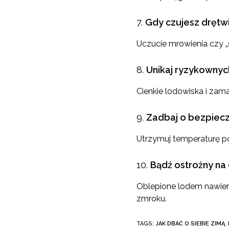
Gdy czujesz drętwi
Uczucie mrowienia czy „
Unikaj ryzykownyc
Cienkie lodowiska i zam
Zadbaj o bezpiec
Utrzymuj temperaturę po
Bądź ostrożny na
Oblepione lodem nawier
zmroku.
TAGS:
JAK DBAĆ O SIEBIE ZIMĄ
,