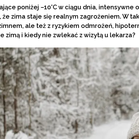
jące poniżej –10°C w ciągu dnia, intensywne 
ą, że zima staje się realnym zagrożeniem. W t
 zimnem, ale też z ryzykiem odmrożeń, hipoter
e zimą i kiedy nie zwlekać z wizytą u lekarza?