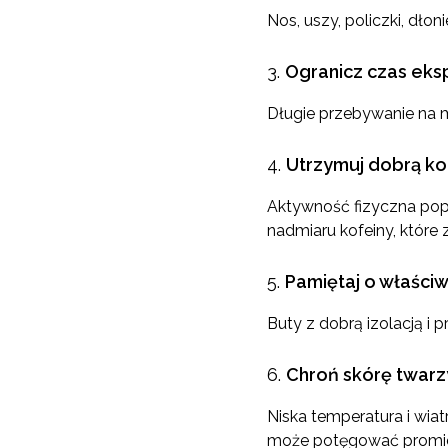
Nos, uszy, policzki, dłon
Ogranicz czas eks
Długie przebywanie na m
Utrzymuj dobrą ko
Aktywność fizyczna popra
nadmiaru kofeiny, które 
Pamiętaj o właśc
Buty z dobrą izolacją i
Chroń skórę twarz
Niska temperatura i wiat
może potęgować promie