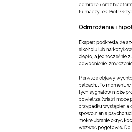
odmrożeń oraz hipotermi
tłumaczy lek. Piotr Grzyb
Odmrożenia i hipo
Ekspert podkreśla, że sz
alkoholu lub narkotyków
ciepło, a jednocześnie z
odwodnienie, zmęczenie 
Pierwsze objawy wychłod
palcach. „To moment, w 
tych sygnałów może pro
powietrza (wiatr) może 
przypadku wystąpienia d
spowolnienia psychoruc
mokre ubranie okryć koc
wezwać pogotowie. Do hi