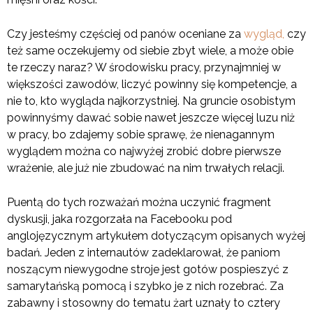
Czy jesteśmy częściej od panów oceniane za
wygląd,
czy
też same oczekujemy od siebie zbyt wiele, a może obie
te rzeczy naraz? W środowisku pracy, przynajmniej w
większości zawodów, liczyć powinny się kompetencje, a
nie to, kto wygląda najkorzystniej. Na gruncie osobistym
powinnyśmy dawać sobie nawet jeszcze więcej luzu niż
w pracy, bo zdajemy sobie sprawę, że nienagannym
wyglądem można co najwyżej zrobić dobre pierwsze
wrażenie, ale już nie zbudować na nim trwałych relacji.
Puentą do tych rozważań można uczynić fragment
dyskusji, jaka rozgorzała na Facebooku pod
anglojęzycznym artykułem dotyczącym opisanych wyżej
badań. Jeden z internautów zadeklarował, że paniom
noszącym niewygodne stroje jest gotów pospieszyć z
samarytańską pomocą i szybko je z nich rozebrać. Za
zabawny i stosowny do tematu żart uznały to cztery