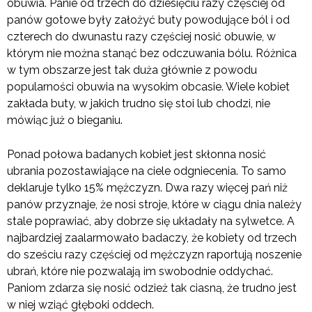
obuwia. Panie od trzech do dziesięciu razy częściej od
panów gotowe były założyć buty powodujące ból i od
czterech do dwunastu razy częściej nosić obuwie, w
którym nie można stanąć bez odczuwania bólu. Różnica
w tym obszarze jest tak duża głównie z powodu
popularności obuwia na wysokim obcasie. Wiele kobiet
zakłada buty, w jakich trudno się stoi lub chodzi, nie
mówiąc już o bieganiu.
Ponad połowa badanych kobiet jest skłonna nosić
ubrania pozostawiające na ciele odgniecenia. To samo
deklaruje tylko 15% mężczyzn. Dwa razy więcej pań niż
panów przyznaje, że nosi stroje, które w ciągu dnia należy
stale poprawiać, aby dobrze się układały na sylwetce. A
najbardziej zaalarmowało badaczy, że kobiety od trzech
do sześciu razy częściej od mężczyzn raportują noszenie
ubrań, które nie pozwalają im swobodnie oddychać.
Paniom zdarza się nosić odzież tak ciasną, że trudno jest
w niej wziąć głęboki oddech.