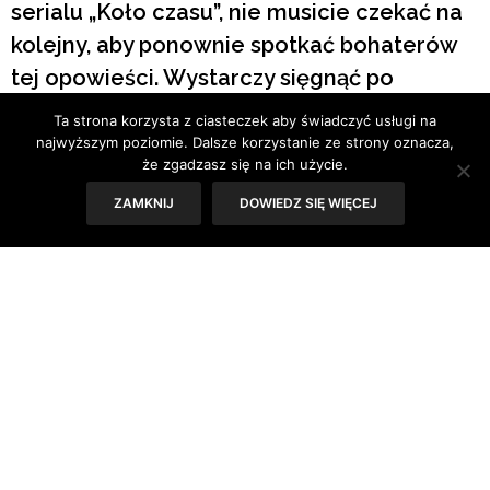
serialu „Koło czasu”, nie musicie czekać na
kolejny, aby ponownie spotkać bohaterów
tej opowieści. Wystarczy sięgnąć po
książkę. „Oko świata” rozpoczyna serię.
Ta strona korzysta z ciasteczek aby świadczyć usługi na
najwyższym poziomie. Dalsze korzystanie ze strony oznacza,
że zgadzasz się na ich użycie.
Tekst: Sylwia Skorstad
ZAMKNIJ
DOWIEDZ SIĘ WIĘCEJ