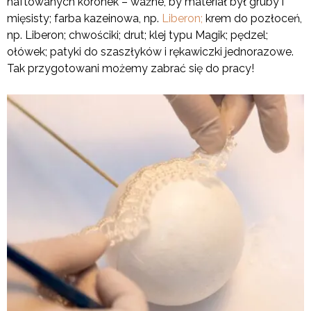
haftowanych koronek – ważne, by materiał był gruby i
mięsisty; farba kazeinowa, np.
Liberon;
krem do pozłoceń,
np. Liberon; chwościki; drut; klej typu Magik; pędzel;
ołówek; patyki do szaszłyków i rękawiczki jednorazowe.
Tak przygotowani możemy zabrać się do pracy!