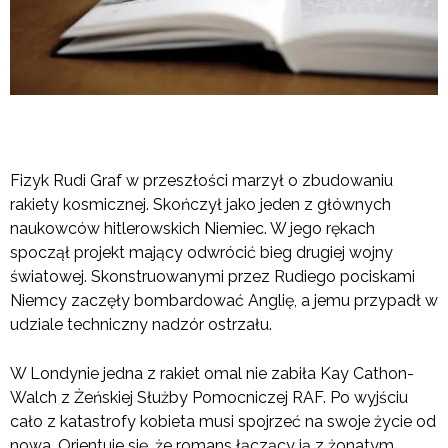
Fizyk Rudi Graf w przeszłości marzył o zbudowaniu
rakiety kosmicznej. Skończył jako jeden z głównych
naukowców hitlerowskich Niemiec. W jego rękach
spoczął projekt mający odwrócić bieg drugiej wojny
światowej. Skonstruowanymi przez Rudiego pociskami
Niemcy zaczęły bombardować Anglię, a jemu przypadł w
udziale techniczny nadzór ostrzału.
W Londynie jedna z rakiet omal nie zabiła Kay Cathon-
Walch z Żeńskiej Służby Pomocniczej RAF. Po wyjściu
cało z katastrofy kobieta musi spojrzeć na swoje życie od
nowa. Orientuje się, że romans łączący ją z żonatym