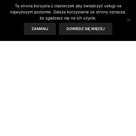
nastolatkom uporać się z presją idealnego
Ta strona korzysta z ciasteczek aby świadczyć usługi na
wyglądu?
najwyższym poziomie. Dalsze korzystanie ze strony oznacza,
że zgadzasz się na ich użycie.
Tekst: Sylwia Skorstad
ZAMKNIJ
DOWIEDZ SIĘ WIĘCEJ