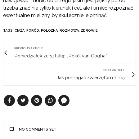
nawigować i dobić do brzegu, jakim jest piękny poród,
trzeba znać nie tylko kierunek i cel, ale i umieć rozpoznać
ewentualne mielizny, by skutecznie je ominąć.
TAGS:
CIĄŻA
,
PORÓD
,
POŁOŻNA
,
ROZMOWA
,
ZDROWIE
PREVIOUS ARTICLE
Poniedziałek ze sztuką: „Pokój van Gogha”
NEXT ARTICLE
Jak pomagać zwierzętom zimą
NO COMMENTS YET