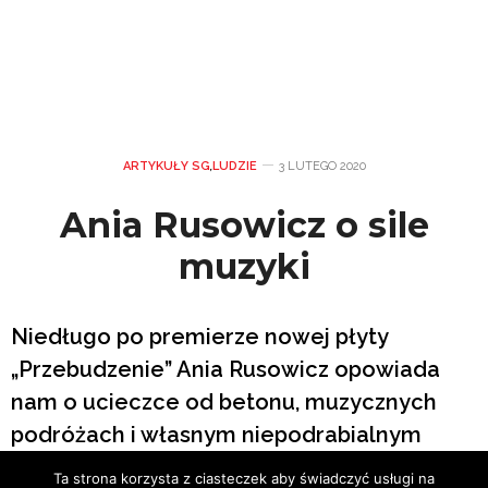
ARTYKUŁY SG
,
LUDZIE
3 LUTEGO 2020
Ania Rusowicz o sile
muzyki
Niedługo po premierze nowej płyty
„Przebudzenie” Ania Rusowicz opowiada
nam o ucieczce od betonu, muzycznych
podróżach i własnym niepodrabialnym
stylu.
Ta strona korzysta z ciasteczek aby świadczyć usługi na