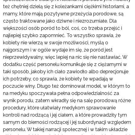
też chętniej dzielą się z koleżankami ciężkimi historiami, a
mamy, które mają pozytywne przeżycia porodowe, są
często traktowane jako dziwne i niezrozumiałe. Dla
większości osób poród to ból, coś, co trzeba przejść i
najlepiej szybko zapomnieć. To wszystko sprawia, że
kobiety nie wierzą w swoje możliwości, myślą o
najgorszym i w ogóle wydaje im się, że poród jest
nieprzewidywalny, więc lepiej na nic się nie nastawiać. W
dodatku część personelu komunikuje się z ciężarnymi w
taki sposób, jakoby ich ciało zawiodło albo deprecjonuje
ich potrzeby, co sprawia, że kobiety te wpadają w
poczucie winy. Długo też dominował model, w którym to
na medyku spoczywała pełna odpowiedzialność za
wynik porodu, zatem wkradły się na salę porodową różne
procedury, które ułatwiały medykom sprawowanie
kontroli nad rodzącą i jej ciałem, a które prowadziły tym
samym do bierności rodzącej i jej subordynacji względem
personelu. W takiej narracji społecznej i w takim układzie