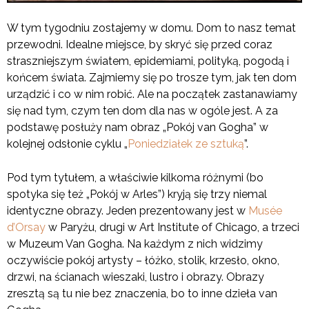
W tym tygodniu zostajemy w domu. Dom to nasz temat
przewodni. Idealne miejsce, by skryć się przed coraz
straszniejszym światem, epidemiami, polityką, pogodą i
końcem świata. Zajmiemy się po trosze tym, jak ten dom
urządzić i co w nim robić. Ale na początek zastanawiamy
się nad tym, czym ten dom dla nas w ogóle jest. A za
podstawę posłuży nam obraz „Pokój van Gogha” w
kolejnej odsłonie cyklu „
Poniedziałek ze sztuką
”.
Pod tym tytułem, a właściwie kilkoma różnymi (bo
spotyka się też „Pokój w Arles”) kryją się trzy niemal
identyczne obrazy. Jeden prezentowany jest w
Musée
d’Orsay
w Paryżu, drugi w Art Institute of Chicago, a trzeci
w Muzeum Van Gogha. Na każdym z nich widzimy
oczywiście pokój artysty – łóżko, stolik, krzesło, okno,
drzwi, na ścianach wieszaki, lustro i obrazy. Obrazy
zresztą są tu nie bez znaczenia, bo to inne dzieła van