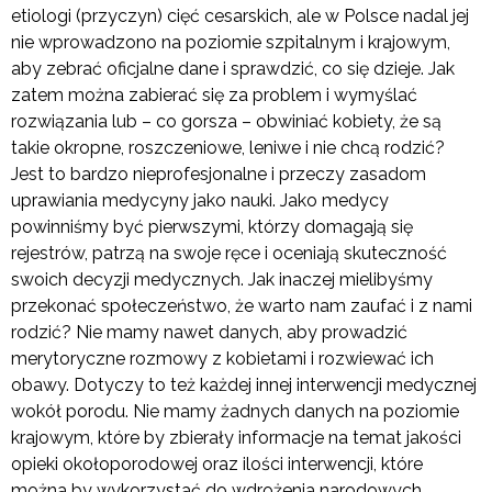
etiologi (przyczyn) cięć cesarskich, ale w Polsce nadal jej
nie wprowadzono na poziomie szpitalnym i krajowym,
aby zebrać oficjalne dane i sprawdzić, co się dzieje. Jak
zatem można zabierać się za problem i wymyślać
rozwiązania lub – co gorsza – obwiniać kobiety, że są
takie okropne, roszczeniowe, leniwe i nie chcą rodzić?
Jest to bardzo nieprofesjonalne i przeczy zasadom
uprawiania medycyny jako nauki. Jako medycy
powinniśmy być pierwszymi, którzy domagają się
rejestrów, patrzą na swoje ręce i oceniają skuteczność
swoich decyzji medycznych. Jak inaczej mielibyśmy
przekonać społeczeństwo, że warto nam zaufać i z nami
rodzić? Nie mamy nawet danych, aby prowadzić
merytoryczne rozmowy z kobietami i rozwiewać ich
obawy. Dotyczy to też każdej innej interwencji medycznej
wokół porodu. Nie mamy żadnych danych na poziomie
krajowym, które by zbierały informacje na temat jakości
opieki okołoporodowej oraz ilości interwencji, które
można by wykorzystać do wdrożenia narodowych