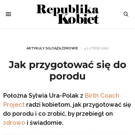
ARTYKUŁY SG
,
CIĄŻA
,
ZDROWIE
4 LUTEGO 2020
Jak przygotować się do
porodu
Położna Sylwia Ura-Polak z
Birth Coach
Project
radzi kobietom, jak przygotować się
do porodu i co zrobić, by przebiegł on
zdrowo
i świadomie.