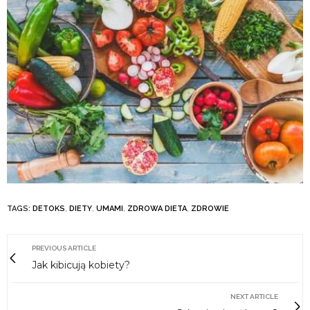
TAGS:
DETOKS
,
DIETY
,
UMAMI
,
ZDROWA DIETA
,
ZDROWIE
PREVIOUS ARTICLE
Jak kibicują kobiety?
NEXT ARTICLE