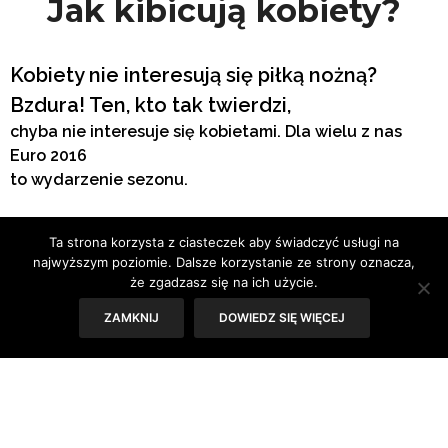
Jak kibicują kobiety?
Kobiety nie interesują się piłką nożną?
Bzdura! Ten, kto tak twierdzi,
chyba
nie interesuje się kobietami. Dla wielu z nas
Euro 2016
to wydarzenie sezonu.
Tekst:
Iza Kołodziej
Ta strona korzysta z ciasteczek aby świadczyć usługi na
najwyższym poziomie. Dalsze korzystanie ze strony oznacza,
Czy widziałyście „zabawne” memy z przykazaniami dla
że zgadzasz się na ich użycie.
kobiet na czas
ZAMKNIJ
DOWIEDZ SIĘ WIĘCEJ
Mistrzostw Europy w Piłce Nożnej 2016? W skrócie
nawołują do tego,
by baby zajęły się robieniem przekąsek i podawaniem
napojów, nie zadawały
głupich pytań o spalone, a jak już nagotują żarcia i
schłodzą piwo, to najlepiej,