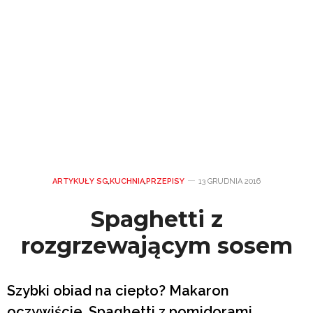
ARTYKUŁY SG
,
KUCHNIA
,
PRZEPISY
13 GRUDNIA 2016
Spaghetti z
rozgrzewającym sosem
Szybki obiad na ciepło? Makaron
oczywiście. Spaghetti z pomidorami,