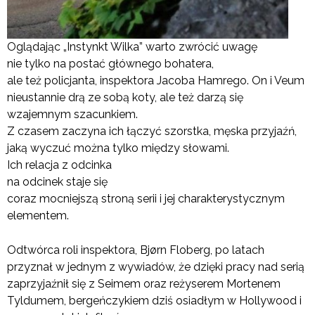
Oglądając „Instynkt Wilka” warto zwrócić uwagę
nie tylko na postać głównego bohatera,
ale też policjanta, inspektora Jacoba Hamrego. On i Veum
nieustannie drą ze sobą koty, ale też darzą się
wzajemnym szacunkiem.
Z czasem zaczyna ich łączyć szorstka, męska przyjaźń,
jaką wyczuć można tylko między słowami.
Ich relacja z odcinka
na odcinek staje się
coraz mocniejszą stroną serii i jej charakterystycznym
elementem.
Odtwórca roli inspektora, Bjørn Floberg, po latach
przyznał w jednym z wywiadów, że dzięki pracy nad serią
zaprzyjaźnił się z Seimem oraz reżyserem Mortenem
Tyldumem, bergeńczykiem dziś osiadłym w Hollywood i