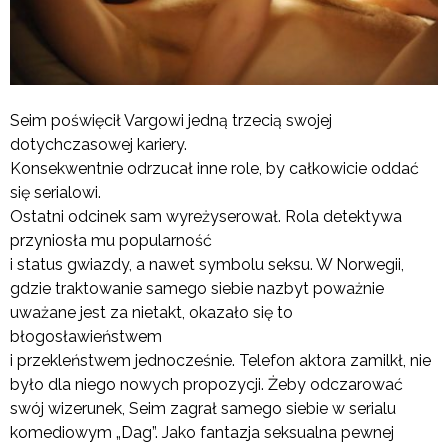
Seim poświęcił Vargowi jedną trzecią swojej
dotychczasowej kariery.
Konsekwentnie odrzucał inne role, by całkowicie oddać
się serialowi.
Ostatni odcinek sam wyreżyserował. Rola detektywa
przyniosła mu popularność
i status gwiazdy, a nawet symbolu seksu. W Norwegii,
gdzie traktowanie samego siebie nazbyt poważnie
uważane jest za nietakt, okazało się to
błogosławieństwem
i przekleństwem jednocześnie. Telefon aktora zamilkł, nie
było dla niego nowych propozycji. Żeby odczarować
swój wizerunek, Seim zagrał samego siebie w serialu
komediowym „Dag”. Jako fantazja seksualna pewnej