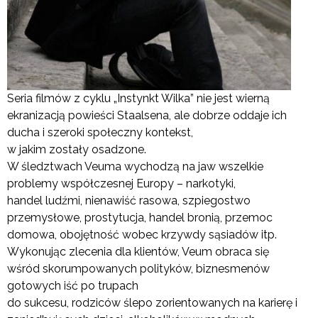
Seria filmów z cyklu „Instynkt Wilka” nie jest wierną
ekranizacją powieści Staalsena, ale dobrze oddaje ich
ducha i szeroki społeczny kontekst,
w jakim zostały osadzone.
W śledztwach Veuma wychodzą na jaw wszelkie
problemy współczesnej Europy – narkotyki,
handel ludźmi, nienawiść rasowa, szpiegostwo
przemysłowe, prostytucja, handel bronią, przemoc
domowa, obojętność wobec krzywdy sąsiadów itp.
Wykonując zlecenia dla klientów, Veum obraca się
wśród skorumpowanych polityków, biznesmenów
gotowych iść po trupach
do sukcesu, rodziców ślepo zorientowanych na karierę i