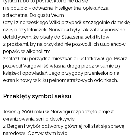
tytułem, bo to postać, której nie da się
nie polubić – odważna, inteligentna, opiekuńcza,
szlachetna. Do gustu Veum
(czyli z norweskiego Wilk) przypadł szczególnie damskiej
części czytelniczek. Norweżki były tak zafascynowane
detektywem, że pisały do Staalsena setki listów
z prośbami, by na przykład nie pozwolił ich ulubieńcowi
popaść w alkoholizm,
znalazł mu porządne mieszkanie i ustatkował go. Pisarz
pozwolił Vargowi iść własną drogą przez w sumie 19
książek i opowiadań. Jego przygody przeniesiono na
ekran kinowy w kilku pełnometrażowych odcinkach.
Przeklęty symbol seksu
Jesienią 2006 roku w Norwegii rozpoczęto projekt
ekranizowania serii o detektywie
z Bergen i wybór odtwórcy głównej roli stał się sprawą
narodową. Oczywistym było,