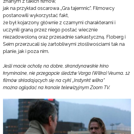
znanym z takich filmów,
jak na przykład oscarowa „Gra tajemnic”. Filmowcy
postanowili wykorzystać fakt,
że był kojarzony głównie z czarnymi charakterami i
uczynili graną przez niego postać wiecznie
niezadowoloną oraz przesadnie sarkastyczną. Floberg i
Seim przerzucali się żartobliwymi złośliwościami tak na
planie, jak i poza nim.
Jeśli macie ochotę na dobre, skandynawskie kino
kryminalne, nie przegapcie śledztw Varga (Wilka) Veuma. 12
filmów składających się na cykl „Instynkt wilka”
można oglądać na kanale telewizyjnym Zoom TV.