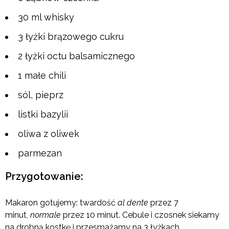
30 ml whisky
3 łyżki brązowego cukru
2 łyżki octu balsamicznego
1 małe chili
sól, pieprz
listki bazylii
oliwa z oliwek
parmezan
Przygotowanie:
Makaron gotujemy: twardość
al dente
przez 7
minut,
normale
przez 10 minut. Cebule i czosnek siekamy
na drobną kostkę i przesmażamy na 3 łyżkach