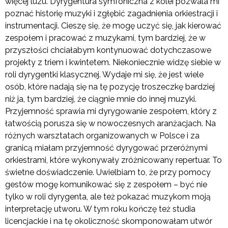
więcej luzu. Dyrygentura symfoniczna z kolei pozwala mi
poznać historię muzyki i zgłębić zagadnienia orkiestracji i
instrumentacji. Cieszę się, że mogę uczyć się, jak kierować
zespołem i pracować z muzykami, tym bardziej, że w
przyszłości chciałabym kontynuować dotychczasowe
projekty z triem i kwintetem. Niekoniecznie widzę siebie w
roli dyrygentki klasycznej. Wydaje mi się, że jest wiele
osób, które nadają się na tę pozycję troszeczkę bardziej
niż ja, tym bardziej, że ciągnie mnie do innej muzyki.
Przyjemność sprawia mi dyrygowanie zespołem, który z
łatwością porusza się w nowoczesnych aranżacjach. Na
różnych warsztatach organizowanych w Polsce i za
granicą miałam przyjemność dyrygować przeróżnymi
orkiestrami, które wykonywały zróżnicowany repertuar. To
świetne doświadczenie. Uwielbiam to, że przy pomocy
gestów mogę komunikować się z zespołem – być nie
tylko w roli dyrygenta, ale też pokazać muzykom moją
interpretację utworu. W tym roku kończę też studia
licencjackie i na tę okoliczność skomponowałam utwór