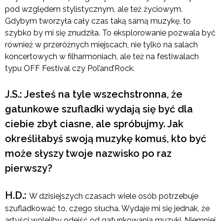
pod względem stylistycznym, ale też życiowym.
Gdybym tworzyła cały czas taką samą muzykę, to
szybko by mi się znudziła. To eksplorowanie pozwala być
również w przeróżnych miejscach, nie tylko na salach
koncertowych w filharmoniach, ale też na festiwalach
typu OFF Festival czy Pol’and’Rock.
J.S.: Jesteś na tyle wszechstronna, że
gatunkowe szufladki wydają się być dla
ciebie zbyt ciasne, ale spróbujmy. Jak
określiłabyś swoją muzykę komuś, kto być
może słyszy twoje nazwisko po raz
pierwszy?
H.D.:
W dzisiejszych czasach wiele osób potrzebuje
szufladkować to, czego słucha. Wydaje mi się jednak, że
artyści woleliby odejść od gatunkowania muzyki. Niemniej