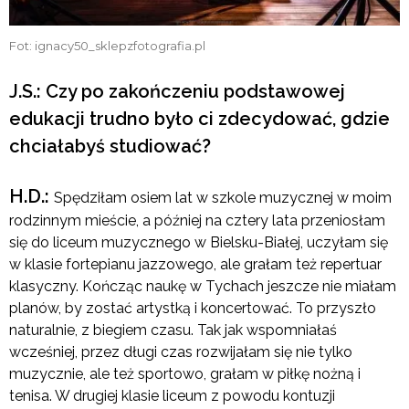
Fot: ignacy50_sklepzfotografia.pl
J.S.: Czy po zakończeniu podstawowej
edukacji trudno było ci zdecydować, gdzie
chciałabyś studiować?
H.D.:
Spędziłam osiem lat w szkole muzycznej w moim
rodzinnym mieście, a później na cztery lata przeniosłam
się do liceum muzycznego w Bielsku-Białej, uczyłam się
w klasie fortepianu jazzowego, ale grałam też repertuar
klasyczny. Kończąc naukę w Tychach jeszcze nie miałam
planów, by zostać artystką i koncertować. To przyszło
naturalnie, z biegiem czasu. Tak jak wspomniałaś
wcześniej, przez długi czas rozwijałam się nie tylko
muzycznie, ale też sportowo, grałam w piłkę nożną i
tenisa. W drugiej klasie liceum z powodu kontuzji