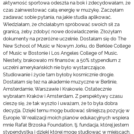
aktywność sportowa odeszła na bok i zdecydowałam, że
czas zainwestować całą energię w muzykę. Zaczęłam
zadawać sobie pytania, na jakie studia aplikować.
Wiedziałam, że chciałabym spróbować swoich sił za
granicą, żeby zdobyć nowe doświadczenie. Złożyłam
dokumenty na przeróżne uczelnie. Dostałam się do The
New School of Music w Nowym Jorku, do Berklee College
of Music w Bostonie i Los Angeles College of Music.
Niestety, brakowało mi finansów, a 50% stypendium z
uczelni amerykańskich nie było wystarczające.
Studiowanie i życie tam byłoby kosmicznie drogie.
Dostałam się też na akademie muzyczne w Berlinie,
Amsterdamie, Warszawie i Krakowie. Ostatecznie
wybrałam Kraków i Amsterdam. Z perspektywy czasu
cieszę się, że tak wyszło i uważam, że to była dobra
decyzja. Dzięki temu mogę budować silniejszą pozycję w
Europie. W realizacji moich planów edukacyjnych wspiera
mnie Rafał Brzoska Foundation, tj. fundacja, której jestem
stypendystką i dzięki której mogę studiować w miejscach,