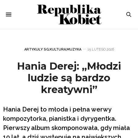
ARTYKUŁY SG
,
KULTURA
,
MUZYKA
15 LUTEGO 2026
Hania Derej: „Młodzi
ludzie są bardzo
kreatywni”
Hania Derej to młoda i pełna werwy
kompozytorka, pianistka i dyrygentka.
Pierwszy album skomponowała, gdy miała
10 lat, a dziś występuje na największych