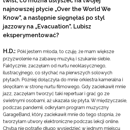
twist, co można usłyszeć na twojej
najnowszej płycie „Over the World We
Know”, a następnie sięgnęłaś po styl
jazzowy na „Evacuation”. Lubisz
eksperymentować?
H.D.:
Póki jestem młoda, to czuję, że mam większe
przyzwolenie na zabawę muzyką i szukanie siebie.
Faktycznie, zaczęłam od nurtu neoklasycznego,
ilustracyjnego, co słychać na pierwszych solowych
płytach. Później dołączyła do mnie orkiestra kameralna i
skręciłam w stronę nurtu filmowego. Gdy zaciekawił mnie
jazz, zaczęłam tworzyć taki repertuar i grać go ze
świetnymi osobami, aż ukazała się płyta. W międzyczasie,
podczas pandemii, odkryłam program muzyczny
GarageBand, który zaciekawił mnie do tego stopnia, że
tworzyłam utwory elektroniczne podczas lekcji online.
Chyba nie potrafię długo wysiedzieć w jednym miejscu