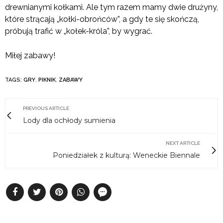
drewnianymi kołkami. Ale tym razem mamy dwie drużyny,
które strącają „kołki-obrońców”, a gdy te się skończą,
próbują trafić w „kołek-króla”, by wygrać.
Miłej zabawy!
TAGS:
GRY
,
PIKNIK
,
ZABAWY
PREVIOUS ARTICLE
Lody dla ochłody sumienia
NEXT ARTICLE
Poniedziałek z kulturą: Weneckie Biennale