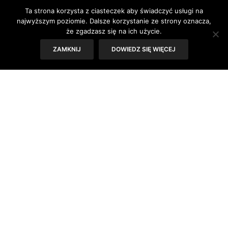
orzeźwiające lody.
Ta strona korzysta z ciasteczek aby świadczyć usługi na
najwyższym poziomie. Dalsze korzystanie ze strony oznacza,
że zgadzasz się na ich użycie.
Tekst: Joanna Zaguła
ZAMKNIJ
DOWIEDZ SIĘ WIĘCEJ
Zdjęcie: Lody Syrenka