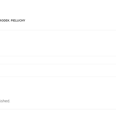
RODEK
,
PIELUCHY
ished.