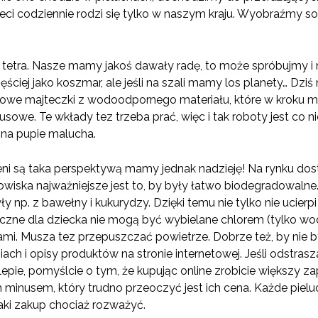
eci codziennie rodzi się tylko w naszym kraju. Wyobraźmy sob
– tetra. Nasze mamy jakoś dawały radę, to może spróbujmy
ęściej jako koszmar, ale jeśli na szali mamy los planety… Dz
rowe majteczki z wodoodpornego materiału, które w kroku m
sowe. Te wkłady tez trzeba prać, więc i tak roboty jest co nie
 na pupie malucha.
żeni są taka perspektywą mamy jednak nadzieję! Na rynku dost
wiska najważniejsze jest to, by były łatwo biodegradowalne. C
yły np. z bawełny i kukurydzy. Dzięki temu nie tylko nie ucier
eczne dla dziecka nie mogą być wybielane chlorem (tylko wo
ami. Musza tez przepuszczać powietrze. Dobrze też, by nie 
ch i opisy produktów na stronie internetowej. Jeśli odstrasza
lepie, pomyślcie o tym, że kupując online zrobicie większy zap
minusem, który trudno przeoczyć jest ich cena. Każde pieluc
taki zakup chociaż rozważyć.