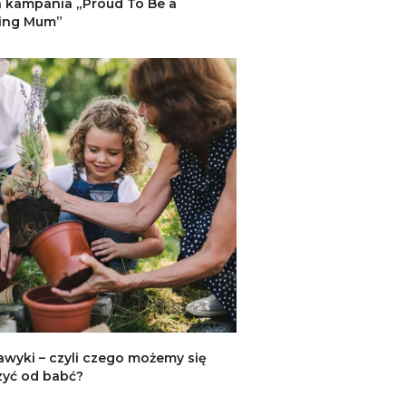
 kampania „Proud To Be a
ing Mum”
wyki – czyli czego możemy się
yć od babć?