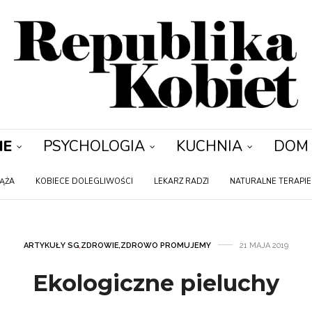
IE
PSYCHOLOGIA
KUCHNIA
DOM
IĄŻA
KOBIECE DOLEGLIWOŚCI
LEKARZ RADZI
NATURALNE TERAPIE
ARTYKUŁY SG
,
ZDROWIE
,
ZDROWO PROMUJEMY
21 MAJA 2019
Ekologiczne pieluchy