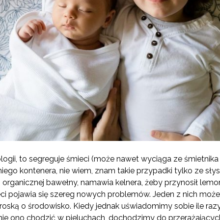
logii, to segreguje śmieci (może nawet wyciąga ze śmietnika
iego kontenera, nie wiem, znam takie przypadki tylko ze sły
z organicznej bawełny, namawia kelnera, żeby przynosił lemo
ci pojawia się szereg nowych problemów. Jeden z nich może
troską o środowisko. Kiedy jednak uświadomimy sobie ile razy
nie ono chodzić w pieluchach, dochodzimy do przerażających 