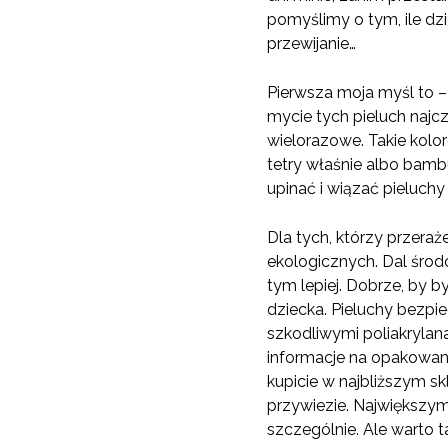
pomyślimy o tym, ile dzi
przewijanie…
Pierwsza moja myśl to 
mycie tych pieluch najcz
wielorazowe. Takie kolo
tetry właśnie albo bambu
upinać i wiązać pieluchy
Dla tych, którzy przera
ekologicznych. Dal środo
tym lepiej. Dobrze, by b
dziecka. Pieluchy bezpi
szkodliwymi poliakrylan
informacje na opakowania
kupicie w najbliższym sk
przywiezie. Największym 
szczególnie. Ale warto 