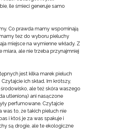
ie, ile śmieci generuje samo
 i my. Co prawda mamy wspominają
iś mamy tez do wyboru pieluchy
aja miejsce na wymienne wkłady. Z
 miara, ale nie trzeba przynajmniej
ępnych jest kilka marek pieluch
zytajcie ich skład. Im krótszy,
pi środowisko, ale też skóra waszego
da utlenioną) ani nasączone
były perfumowane. Czytajcie
 was to, że takich pieluch nie
as i ktoś je za was spakuje i
hy są drogie, ale te ekologiczne