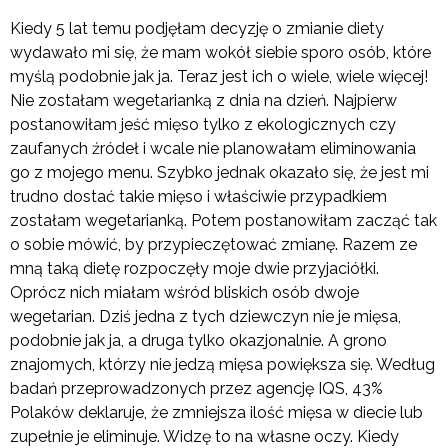
Kiedy 5 lat temu podjęłam decyzję o zmianie diety
wydawało mi się, że mam wokół siebie sporo osób, które
myślą podobnie jak ja. Teraz jest ich o wiele, wiele więcej!
Nie zostałam wegetarianką z dnia na dzień. Najpierw
postanowiłam jeść mięso tylko z ekologicznych czy
zaufanych źródeł i wcale nie planowałam eliminowania
go z mojego menu. Szybko jednak okazało się, że jest mi
trudno dostać takie mięso i właściwie przypadkiem
zostałam wegetarianką. Potem postanowiłam zacząć tak
o sobie mówić, by przypieczętować zmianę. Razem ze
mną taką dietę rozpoczęły moje dwie przyjaciółki.
Oprócz nich miałam wśród bliskich osób dwoje
wegetarian. Dziś jedna z tych dziewczyn nie je mięsa,
podobnie jak ja, a druga tylko okazjonalnie. A grono
znajomych, którzy nie jedzą mięsa powiększa się. Według
badań przeprowadzonych przez agencję IQS, 43%
Polaków deklaruje, że zmniejsza ilość mięsa w diecie lub
zupełnie je eliminuje. Widzę to na własne oczy. Kiedy