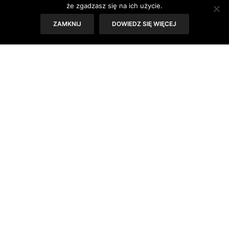
że zgadzasz się na ich użycie.
ZAMKNIJ
DOWIEDZ SIĘ WIĘCEJ
REKLAMA
KONTAKT
POLITYKA PRYWATNOŚCI
REGULAMIN