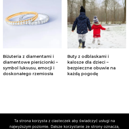
Biżuteria z diamentami i
Buty z odblaskami i
diamentowe pierścionki –
kalosze dla dzieci –
symbol luksusu, emocji i
bezpieczne obuwie na
doskonałego rzemiosła
każdą pogodę
Ta strona korzysta z ciasteczek aby świadczyć usługi na
najwyższym poziomie. Dalsze korzystanie ze strony oznacza,