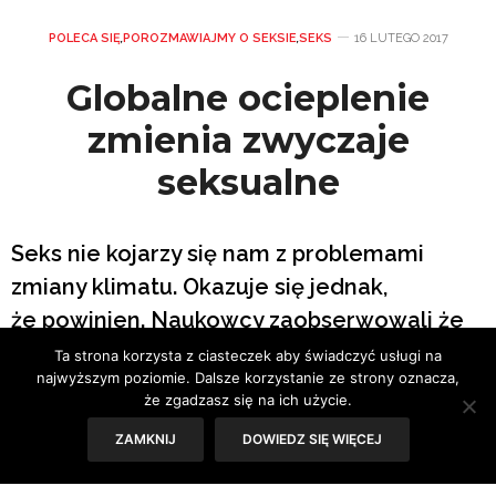
POLECA SIĘ
,
POROZMAWIAJMY O SEKSIE
,
SEKS
16 LUTEGO 2017
Globalne ocieplenie
zmienia zwyczaje
seksualne
Seks nie kojarzy się nam z problemami
zmiany klimatu. Okazuje się jednak,
że powinien. Naukowcy zaobserwowali że
globalne ocieplenie zmienia zwyczaje
Ta strona korzysta z ciasteczek aby świadczyć usługi na
najwyższym poziomie. Dalsze korzystanie ze strony oznacza,
seksualne niektórych gatunków.
że zgadzasz się na ich użycie.
ZAMKNIJ
DOWIEDZ SIĘ WIĘCEJ
Tekst: Iza Kołodziej