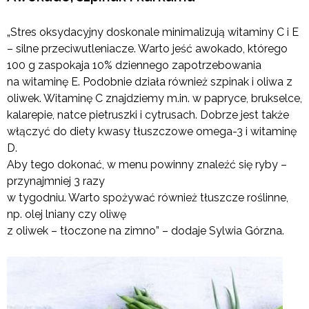
„Stres oksydacyjny doskonale minimalizują witaminy C i E
– silne przeciwutleniacze. Warto jeść awokado, którego
100 g zaspokaja 10% dziennego zapotrzebowania
na witaminę E. Podobnie działa również szpinak i oliwa z
oliwek. Witaminę C znajdziemy m.in. w papryce, brukselce,
kalarepie, natce pietruszki i cytrusach. Dobrze jest także
włączyć do diety kwasy tłuszczowe omega-3 i witaminę
D.
Aby tego dokonać, w menu powinny znaleźć się ryby –
przynajmniej 3 razy
w tygodniu. Warto spożywać również tłuszcze roślinne,
np. olej lniany czy oliwę
z oliwek – tłoczone na zimno” – dodaje Sylwia Górzna.