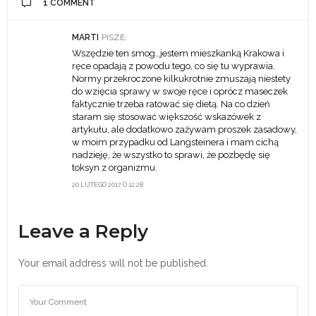
1 COMMENT
MARTI
PISZE:
Wszędzie ten smog…jestem mieszkanką Krakowa i
ręce opadają z powodu tego, co się tu wyprawia.
Normy przekroczone kilkukrotnie zmuszają niestety
do wzięcia sprawy w swoje ręce i oprócz maseczek
faktycznie trzeba ratować się dietą. Na co dzień
staram się stosować większość wskazówek z
artykułu, ale dodatkowo zażywam proszek zasadowy,
w moim przypadku od Langsteinera i mam cichą
nadzieję, że wszystko to sprawi, że pozbędę się
toksyn z organizmu.
20 LUTEGO 2017 O 12:28
Leave a Reply
Your email address will not be published.