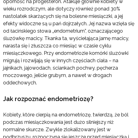
oporność na progesteron. Atakuje głównie kobiety w
wieku rozrodczym, ale dotyczy również ponad 30%
nastolatek skarżących się na bolesne miesiączki, a jej
efekty widoczne są u pań dojrzałych. Jej nazwa wzięła się
od łacińskiego słowa „endometrium”, oznaczającego
śluzówkę macicy. Tkanka ta, wyściełająca jamę macicy,
narasta się i złuszcza co miesiąc w czasie cyklu
miesiączkowego. Przy endometriozie komórki śluzówki
migrują i rozwijają się w innych częściach ciała – na
jajnikach, jajowodach, ściankach pochwy, pęcherza
moczowego, jelicie grubym, a nawet w drogach
oddechowych.
Jak rozpoznać endometriozę?
Kobiety, które cierpią na endometriozę, twierdzą, że ból
podczas miesiączkowania jest dużo silniejszy niż
normalne skurcze. Zwykle zlokalizowany jest w
podbrzuszu, rozpoczyna się jeszcze przed miesiączką i