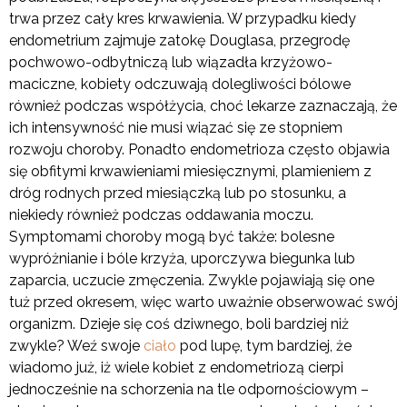
trwa przez cały kres krwawienia. W przypadku kiedy
endometrium zajmuje zatokę Douglasa, przegrodę
pochwowo-odbytniczą lub wiązadła krzyżowo-
maciczne, kobiety odczuwają dolegliwości bólowe
również podczas współżycia, choć lekarze zaznaczają, że
ich intensywność nie musi wiązać się ze stopniem
rozwoju choroby. Ponadto endometrioza często objawia
się obfitymi krwawieniami miesięcznymi, plamieniem z
dróg rodnych przed miesiączką lub po stosunku, a
niekiedy również podczas oddawania moczu.
Symptomami choroby mogą być także: bolesne
wypróżnianie i bóle krzyża, uporczywa biegunka lub
zaparcia, uczucie zmęczenia. Zwykle pojawiają się one
tuż przed okresem, więc warto uważnie obserwować swój
organizm. Dzieje się coś dziwnego, boli bardziej niż
zwykle? Weź swoje
ciało
pod lupę, tym bardziej, że
wiadomo już, iż wiele kobiet z endometriozą cierpi
jednocześnie na schorzenia na tle odpornościowym –