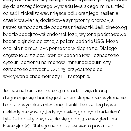
się do szczegółowego wywiadu lekarskiego, m.in. umieć
opisać i zlokalizować miejsca bólu oraz jego nasilenie,
czas krwawienia, dodatkowe symptomy choroby, a
nawet samopoczucie podczas miesiączki. Jeśli ginekolog
będzie podejrzewał endometriozę, wykona podstawowe
badanie ginekologiczne, a potem badanie USG. Może
ono, ale nie musi być pomocne w diagnozie. Dlatego
często lekarz zleca również badania krwi i oznaczenie
cytokin, poziomu hormonów, immunoglobulin czy
oznaczenie antygenu CA 125, przydatnego do
wykrywania endometriozy III i IV stopnia.
Jednak najbardziej rzetelną metodą, dzięki której
diagnozuje się chorobę jest laparoskopia oraz wykonanie
biopsji z wycinka zmienionej tkanki. Ten zabieg bywa
niekiedy nazywany „jedynym wiarygodnym badaniem”,
tyle że kobiety zwyczajnie się go boją ze względu na
inwazyjność. Dlatego na początek warto poszukać