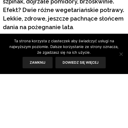
szpinak, dojrzałe pomidory, brzoskwinie.
Efekt? Dwie różne wegetariańskie potrawy.
Lekkie, zdrowe, jeszcze pachnące słońcem
dania na pożegnanie lata
.
Ta strona korzysta z ciasteczek aby świadczyć usługi na
Tekst: Joanna Jaworska
najwyższym poziomie. Dalsze korzystanie ze strony oznacza,
że zgadzasz się na ich użycie.
ZAMKNIJ
DOWIEDZ SIĘ WIĘCEJ