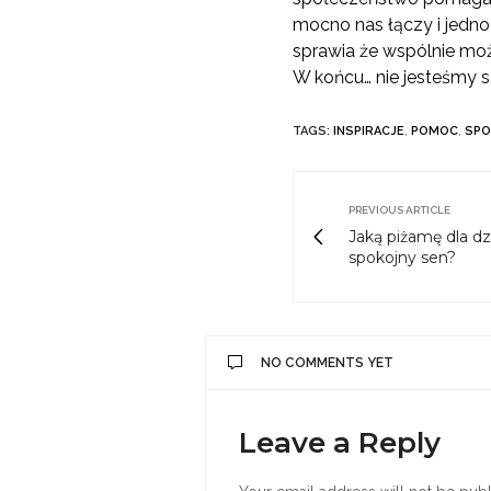
mocno nas łączy i jednoc
sprawia że wspólnie może
W końcu… nie jesteśmy s
TAGS:
INSPIRACJE
,
POMOC
,
SP
PREVIOUS ARTICLE
Jaką piżamę dla d
spokojny sen?
NO COMMENTS YET
Leave a Reply