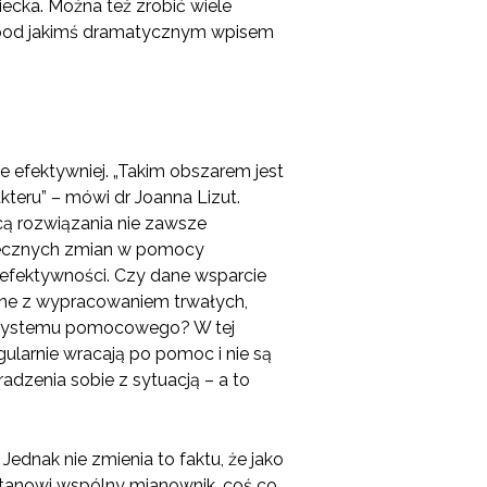
cka. Można też zrobić wiele
 pod jakimś dramatycznym wpisem
efektywniej. „Takim obszarem jest
teru” – mówi dr Joanna Lizut.
ą rozwiązania nie zawsze
niecznych zmian w pomocy
 efektywności. Czy dane wsparcie
ane z wypracowaniem trwałych,
u systemu pomocowego? W tej
ularnie wracają po pomoc i nie są
dzenia sobie z sytuacją – a to
dnak nie zmienia to faktu, że jako
tanowi wspólny mianownik, coś co