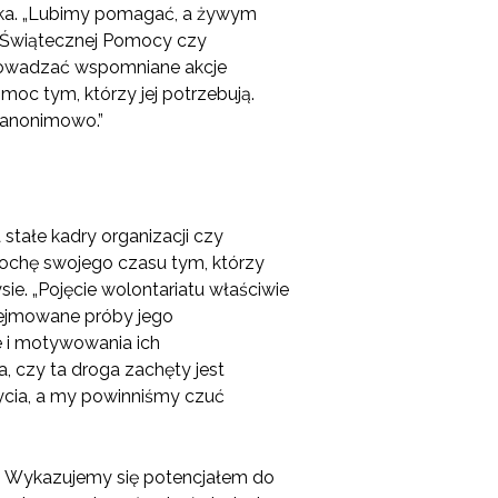
zaka. „Lubimy pomagać, a żywym
y Świątecznej Pomocy czy
prowadzać wspomniane akcje
oc tym, którzy jej potrzebują.
 anonimowo.”
 stałe kadry organizacji czy
trochę swojego czasu tym, którzy
ie. „Pojęcie wolontariatu właściwie
odejmowane próby jego
 i motywowania ich
 czy ta droga zachęty jest
ycia, a my powinniśmy czuć
ć. Wykazujemy się potencjałem do