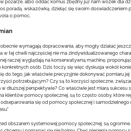
w pożarze, albo oddać komuś zbędny już nam wózek dla dzie
goś poradą, wskazówką, dzieląc się swoim doświadczeniem
woła o pomoc.
mian
obecnie wymagają dopracowania, aby mogły działać jeszcze 
w tej chwili najczęściej nie ma zindywidualizowanego charak
nej raczej wyglądają na konserwatywną machinę, proponując
konkretnych osób. Dziś toczy się więc dyskusja wokół ko
ię do tego, jak właściwie precyzyjnie dokonywać pomiaru jej
rzyści potrzebującym? Czy są to korzyści społeczne, związ
 dłuższej perspektywie? Co właściwie jest miarą sukces
na klientów pomocy społecznej, są to często osoby, które reg
y odseparowania się od pomocy społecznej i samodzielnego ra
su.”
rzed obszarem systemowej pomocy społecznej, są ogromne. Je
chcemy i pomagać się nie boimy. Chęć niesienia pomocy s