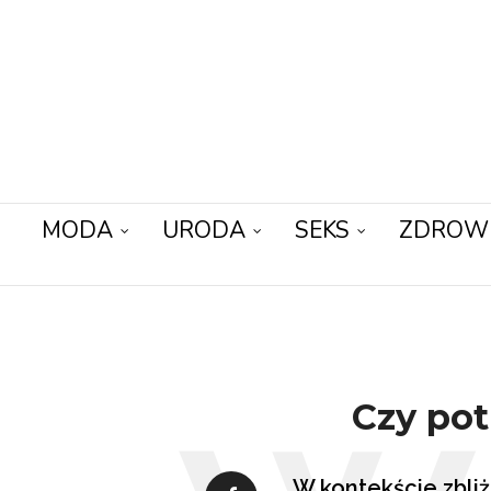
MODA
URODA
SEKS
ZDROW
Czy po
W kontekście zbliż