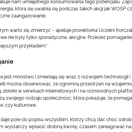
brakuje nam umiejętnego konsumowania tego potencjału. Zap
nergia, która się uwalnia się podczas takich akcji jak WOŚP 
oczne zaangażowanie.
tórym warto się zmierzyć – apeluje prorektorka Uczelni Korc
e nie były tylko sporadyczne, akcyjne. Przecież pomaganie 
ajlepszym przykładem.”
ganie
est mnóstwo i zmieniają się wraz z rozwojem technologii i
chwili można obserwować, że ogromną przestrzeń na wzajem
ą zbiórki w serwisach internetowych i na różnorodnych plat
rzą swojego rodzaju społeczność, która pokazuje, że pomagan
, czy kulturowe.
daje pole do popisu wszystkim, którzy chcą dać choć odrobinę
em wystarczy wpłacić drobną kwotę, czasem zareagować na 