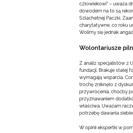
człowiekowi” – uważa d
dowodem na to są rekord
Szlachetnej Paczki. Za
charytatywne, co roku u
Wolimy się jednak anga
Wolontariusze pil
Z analiz specjalistów z 
fundacji. Brakuje stałej
wymagają wsparcia. Coraz
trochę zniknęło z dysku
przywrócenia, choćby p
przyznawaniem dodatkow
właściwa. Uważam racze
potrzebę dawania siebi
W opinii ekspertki w po