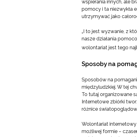
wspierania innych, ale 
pomocy i ta niezwykła e
utrzymywać jako całor
„I to jest wyzwanie, z k
nasze działania pomocow
wolontariat jest tego n
Sposoby na poma
Sposobów na pomaganie j
międzyludzkiej. W tej 
To tutaj organizowane s
Internetowe zbiórki two
różnice światopoglądowe
Wolontariat internetowy 
możliwej formie – czas