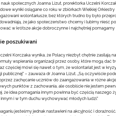
r nauk społecznych Joanna Lizut, prorektorka Uczelni Korc
owe wyniki osiągane co roku w zbiórkach Wielkiej Orkiestr
angażowani wolontariusze, bez których trudno by było prze
dowadniają, że jako społeczeństwo chcemy i lubimy nieść pom
żować w krótsze akcje dobroczynne i najchętniej pomagamy
nie poszukiwani
Uczelni Korczaka wynika, że Polacy niezbyt chętnie zasilają na
 formuły wspierania organizacji przez osoby, które mogą dać 
 częściej mówi się nawet o tym, że wolontariat jest w kryzys
sji publicznej” – zauważa dr Joanna Lizut. „Są oczywiście p
oprzez zachęcanie uczniów do zaangażowania w różne akcje
ych punktów z zachowania, ale osobiście nie jestem pewna,
j, że idea pomagania innym powinna być częścią naszego ż
e innym i w tym duchu wychowywać młodych ludzi.”
maganiu jesteśmy jednak nastawieni na akcyjność i doraźnoś