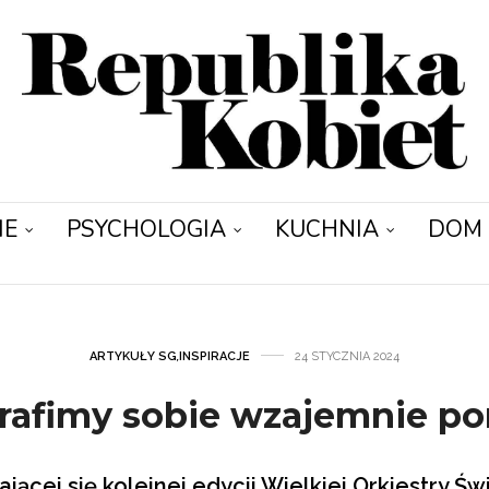
IE
PSYCHOLOGIA
KUCHNIA
DOM
ARTYKUŁY SG
,
INSPIRACJE
24 STYCZNIA 2024
trafimy sobie wzajemnie p
ającej się kolejnej edycji Wielkiej Orkiestry Ś