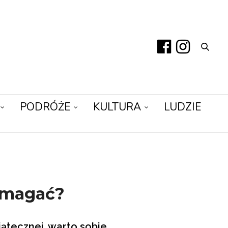
PODRÓŻE
KULTURA
LUDZIE
omagać?
wiątecznej, warto sobie