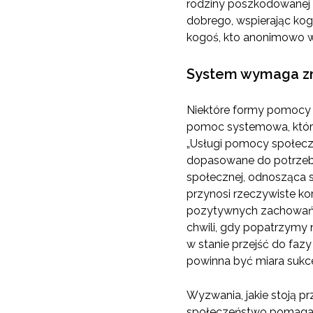
rodziny poszkodowanej 
dobrego, wspierając ko
kogoś, kto anonimowo 
System wymaga z
Niektóre formy pomocy 
pomoc systemowa, która 
„Usługi pomocy społecz
dopasowane do potrzeb 
społecznej, odnosząca s
przynosi rzeczywiste ko
pozytywnych zachowań w
chwili, gdy popatrzymy 
w stanie przejść do faz
powinna być miara sukce
Wyzwania, jakie stoją p
społeczeństwo pomagać 