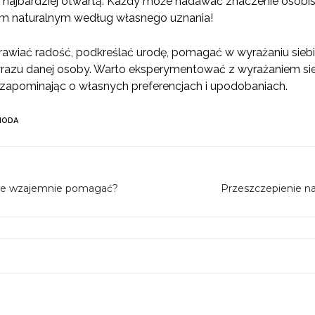
ią najbardziej otwartą. Każdy może nadawać znaczenie osob
m naturalnym według własnego uznania!
prawiać radość, podkreślać urodę, pomagać w wyrażaniu siebi
azu danej osoby. Warto eksperymentować z wyrażaniem sie
ie zapominając o własnych preferencjach i upodobaniach.
MODA
bie wzajemnie pomagać?
Przeszczepienie na