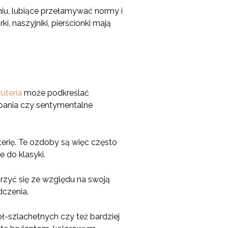
niu, lubiące przełamywać normy i
, naszyjniki, pierścionki mają
żuteria
może podkreślać
dobania czy sentymentalne
terię. Te ozdoby są więc często
 do klasyki.
arzyć się ze względu na swoją
dczenia.
ł-szlachetnych czy też bardziej