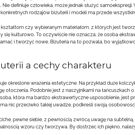
Nie definiuje człowieka, może jednak służyć samoekspresji.
 konkretnych rodzajów biżuterii i modeli ma przede wszystk
, kształtom czy wybieranym materiałom, z których jest tworz
iły się kulturowo. To oczywiście nie oznacza, że osoba ekst
amać i tworzyć nowe. Biżuteria na to pozwala, bo wyjątkow
uterii a cechy charakteru
uje określone wrażenia estetyczne. Na przykład duże kolczyki
ę otoczenia. Podobnie jest z naszyjnikami na łańcuszkach 
soba, która ma bardzo ekstrawertyczne usposobienie, jest pr
ma nic przeciwko takiej uwadze, podkreśli swoją osobowość, 
ciche, pewne siebie, z pewnością zwrócą uwagę na subtelną, n
alnością wzoru czy tworzywa. By dostrzec ich piękno, należy 