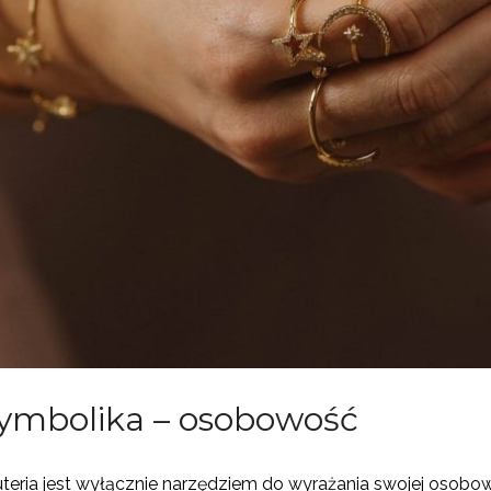
 symbolika – osobowość
uteria jest wyłącznie narzędziem do wyrażania swojej osobow