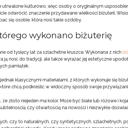
e utrwalone kulturowo, więc osoby o oryginalnym usposobie
 odwrócić znaczenie przydawane wielkości biżuterii. Wisiorki
ć się osobie, która nosi takie ozdoby.
którego wykonano biżuterię
ane od tysięcy lat za szlachetne kruszce. Wykonana z nich
bi
a ją nosi, do tradycji, ale także wyrażać jej estetyczne upo
ych pamiątek.
 jednak klasycznymi materiałami, z których wykonuje się biżu
które chcą podkreślić w widoczny sposób swoje przywiązanie
 że złoto niejeden ma kolor. Może być białe lub różowe i koj
 subtelnością czy otwartością na nowości i niezwykłe doświa
ch, czy to naturalnych, czy syntetycznych, szlachetnych, pó