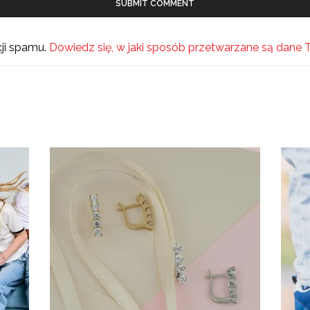
cji spamu.
Dowiedz się, w jaki sposób przetwarzane są dane 