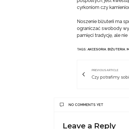
pospolitych, jest kwest
cyrkoniom czy kamienio
Noszenie biżuterii ma s
ograniczać swobody wyr
pamięci tradycję, ale n
TAGS:
AKCESORIA
,
BIŻUTERIA
,
PREVIOUS ARTICLE
Czy potrafimy so
NO COMMENTS YET
Leave a Reply