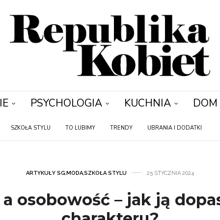
IE
PSYCHOLOGIA
KUCHNIA
DOM
SZKOŁA STYLU
TO LUBIMY
TRENDY
UBRANIA I DODATKI
ARTYKUŁY SG
,
MODA
,
SZKOŁA STYLU
25 STYCZNIA 2024
a a osobowość – jak ją dop
charakteru?