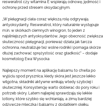
resweratrol czy witamina E wspierają odnowę, jędrność i
ochronę przed stresem oksydacyjnym.
„W pielęgnacji ciała coraz większą rolę odgrywają
antyoksydanty. Resweratrol, który naturalnie występuje
m.in. w skórkach ciemnych winogron, to jeden z
najsilniejszych antyoksydantów. Jego obecność zwiększa
skuteczność pielęgnacji, ponieważ działa jak tarcza
ochronna, neutralizuje też wolne rodniki i pomaga skórze
dłużej zachować sprężystość oraz gładkość” – dodaje
kosmetolog Ewa Wysocka
Najlepszy moment na aplikację balsamu to chwila po
wyjściu spod prysznica, kiedy skóra jest jeszcze lekko
wilgotna, składniki aktywne wnikają wtedy szybciej i
skuteczniej. Konsystencję warto dobierać do pory roku i
potrzeb skóry. Latem najlepiej sprawdzają się lekkie
lotiony, które szybko się wchłaniają, a zimą bardziej
odżywcze mleczka i balsamy z dodatkiem olejku.