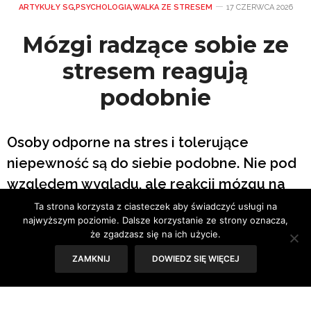
ARTYKUŁY SG
,
PSYCHOLOGIA
,
WALKA ZE STRESEM
17 CZERWCA 2026
Mózgi radzące sobie ze
stresem reagują
podobnie
Osoby odporne na stres i tolerujące
niepewność są do siebie podobne. Nie pod
względem wyglądu, ale reakcji mózgu na
stresujące bodźce.
Ta strona korzysta z ciasteczek aby świadczyć usługi na
najwyższym poziomie. Dalsze korzystanie ze strony oznacza,
że zgadzasz się na ich użycie.
Tekst: Sylwia Skorstad
ZAMKNIJ
DOWIEDZ SIĘ WIĘCEJ