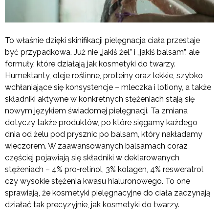
To właśnie dzięki skinifikacji pielęgnacja ciała przestaje
być przypadkowa. Już nie „jakiś żel” i „jakiś balsam”, ale
formuły, które działają jak kosmetyki do twarzy.
Humektanty, oleje roślinne, proteiny oraz lekkie, szybko
wchłaniające się konsystencje – mleczka i lotiony, a także
składniki aktywne w konkretnych stężeniach stają się
nowym językiem świadomej pielęgnacji. Ta zmiana
dotyczy także produktów, po które sięgamy każdego
dnia od żelu pod prysznic po balsam, który nakładamy
wieczorem. W zaawansowanych balsamach coraz
częściej pojawiają się składniki w deklarowanych
stężeniach – 4% pro‑retinol, 3% kolagen, 4% resweratrol
czy wysokie stężenia kwasu hialuronowego. To one
sprawiają, że kosmetyki pielęgnacyjne do ciała zaczynają
działać tak precyzyjnie, jak kosmetyki do twarzy.