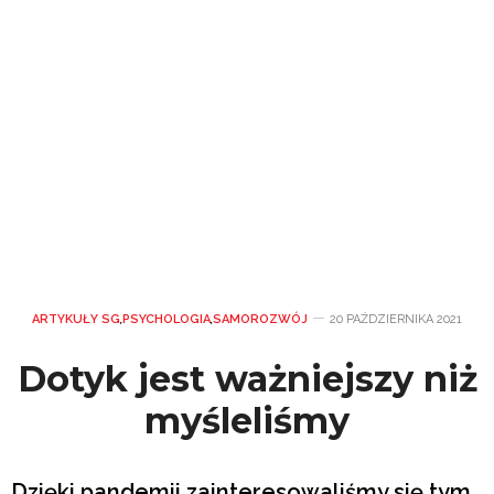
ARTYKUŁY SG
,
PSYCHOLOGIA
,
SAMOROZWÓJ
20 PAŹDZIERNIKA 2021
Dotyk jest ważniejszy niż
myśleliśmy
Dzięki pandemii zainteresowaliśmy się tym,