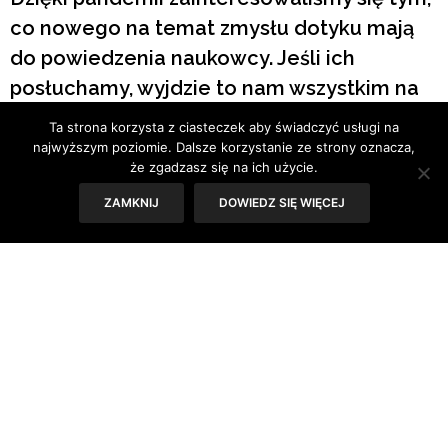
co nowego na temat zmysłu dotyku mają
do powiedzenia naukowcy. Jeśli ich
posłuchamy, wyjdzie to nam wszystkim na
zdrowie. Okazuje się, że dotyk jest
Ta strona korzysta z ciasteczek aby świadczyć usługi na
ważniejszy niż myśleliśmy
najwyższym poziomie. Dalsze korzystanie ze strony oznacza,
że zgadzasz się na ich użycie.
Tekst: Sylwia Skorstad
ZAMKNIJ
DOWIEDZ SIĘ WIĘCEJ