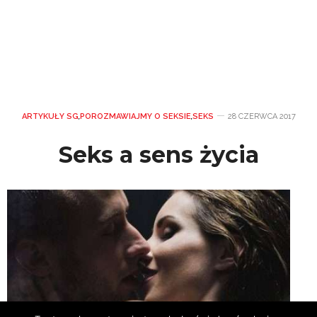
ARTYKUŁY SG
,
POROZMAWIAJMY O SEKSIE
,
SEKS
28 CZERWCA 2017
Seks a sens życia