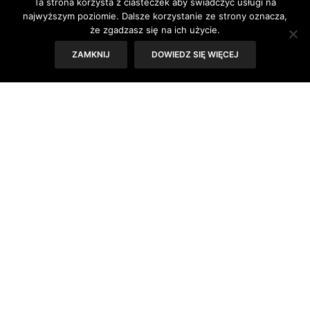
Ta strona korzysta z ciasteczek aby świadczyć usługi na
najwyższym poziomie. Dalsze korzystanie ze strony oznacza,
że zgadzasz się na ich użycie.
ZAMKNIJ
DOWIEDZ SIĘ WIĘCEJ
Pozornie aktywność seksualna i poczucie
sensu istnienia nie mają ze sobą wiele
wspólnego. A jednak.
Tekst: Iza Kołodziej
Profesor Todd B. Kashdan z Uniwersytetu George’a