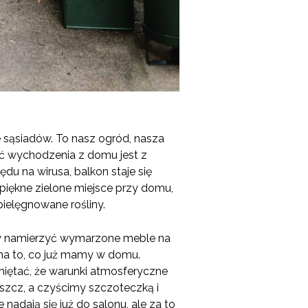
e sąsiadów. To nasz ogród, nasza
ść wychodzenia z domu jest z
du na wirusa, balkon staje się
piękne zielone miejsce przy domu,
ielęgnowane rośliny.
by namierzyć wymarzone meble na
 na to, co już mamy w domu.
amiętać, że warunki atmosferyczne
szcz, a czyścimy szczoteczką i
nadają się już do salonu, ale za to