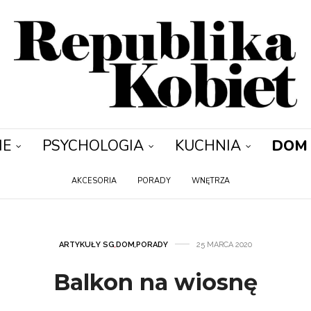
IE
PSYCHOLOGIA
KUCHNIA
DOM
AKCESORIA
PORADY
WNĘTRZA
ARTYKUŁY SG
,
DOM
,
PORADY
25 MARCA 2020
Balkon na wiosnę