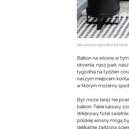
Akcesoria ogrodnicze Nest
Balkon na wiosnę w tym 
siłownia, nasz park, n
tygodnia na tydzień cor
naszym miejscem kontakt
w którym możemy spędzać
Być może teraz nie pow
balkon. Takie luksusy z
Wiklinowy fotel świetnie
polskiej wiosny mogą by
delikatnie zwilżoną ście