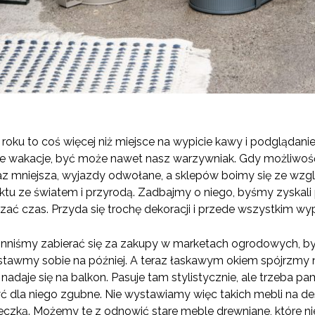
roku to coś więcej niż miejsce na wypicie kawy i podglądani
asze wakacje, być może nawet nasz warzywniak. Gdy możliwo
az mniejsza, wyjazdy odwołane, a sklepów boimy się ze wzglę
u ze światem i przyrodą. Zadbajmy o niego, byśmy zyskali 
 czas. Przyda się trochę dekoracji i przede wszystkim wyp
inniśmy zabierać się za zakupy w marketach ogrodowych, 
ostawmy sobie na później. A teraz łaskawym okiem spójrzmy
 nadaje się na balkon. Pasuje tam stylistycznie, ale trzeba p
ć dla niego zgubne. Nie wystawiamy więc takich mebli na de
reczką. Możemy te z odnowić stare meble drewniane, które nie 