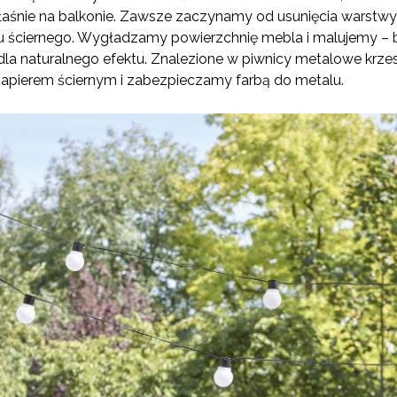
łaśnie na balkonie. Zawsze zaczynamy od usunięcia warstwy
ru ściernego. Wygładzamy powierzchnię mebla i malujemy – b
 dla naturalnego efektu. Znalezione w piwnicy metalowe krze
papierem ściernym i zabezpieczamy farbą do metalu.