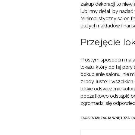
zakup dekoracji to niew
lub inny detal, by nada
Minimalistyczny salon f
dużych nakładów finans
Przejęcie lo
Prostym sposobem na ada
lokalu, który do tej por
odkupienie salonu, nie m
z lady, luster i wszelk
lekkie odświeżenie kolor
początkowo odstąpić od 
zgromadzi się odpowiedn
TAGS:
ARANŻACJA WNĘTRZA
,
D