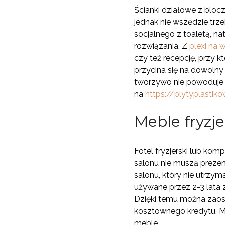
Ścianki działowe z bloc
jednak nie wszędzie trz
socjalnego z toaletą, 
rozwiązania. Z
plexi na 
czy też recepcję, przy k
przycina się na dowolny
tworzywo nie powoduje 
na
https://plytyplastiko
Meble fryzje
Fotel fryzjerski lub ko
salonu nie muszą prezen
salonu, który nie utrzy
używane przez 2-3 lata 
Dzięki temu można zaosz
kosztownego kredytu. Me
meble.