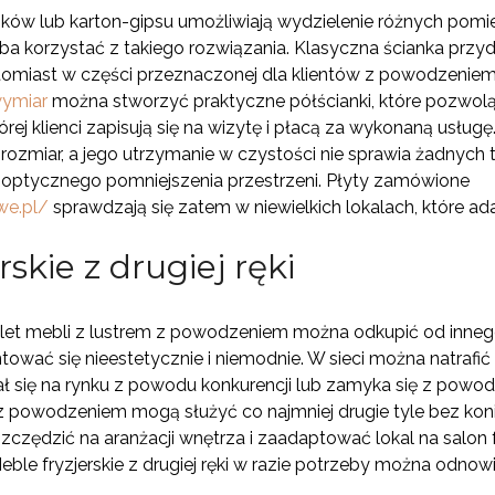
zków lub karton-gipsu umożliwiają wydzielenie różnych pomie
eba korzystać z takiego rozwiązania. Klasyczna ścianka przy
natomiast w części przeznaczonej dla klientów z powodzeni
wymiar
można stworzyć praktyczne półścianki, które pozwolą r
tórej klienci zapisują się na wizytę i płacą za wykonaną usług
 rozmiar, a jego utrzymanie w czystości nie sprawia żadnych
optycznego pomniejszenia przestrzeni. Płyty zamówione
we.pl/
sprawdzają się zatem w niewielkich lokalach, które adap
rskie z drugiej ręki
mplet mebli z lustrem z powodzeniem można odkupić od inne
tować się nieestetycznie i niemodnie. W sieci można natrafi
mał się na rynku z powodu konkurencji lub zamyka się z powo
z powodzeniem mogą służyć co najmniej drugie tyle bez kon
czędzić na aranżacji wnętrza i zaadaptować lokal na salon f
ble fryzjerskie z drugiej ręki w razie potrzeby można odnow