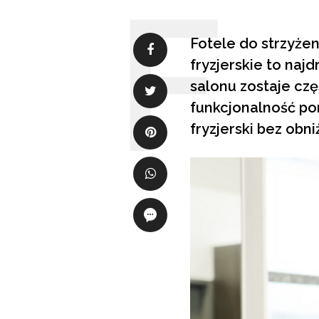
Fotele do strzyżen
fryzjerskie to naj
salonu zostaje czę
funkcjonalność pom
fryzjerski bez obn