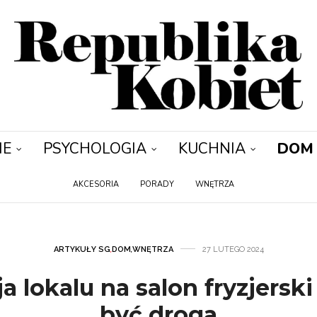
IE
PSYCHOLOGIA
KUCHNIA
DOM
AKCESORIA
PORADY
WNĘTRZA
ARTYKUŁY SG
,
DOM
,
WNĘTRZA
27 LUTEGO 2024
a lokalu na salon fryzjerski
być droga