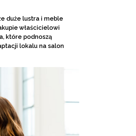
że duże lustra i meble
akupie właścicielowi
ia, które podnoszą
ptacji lokalu na salon