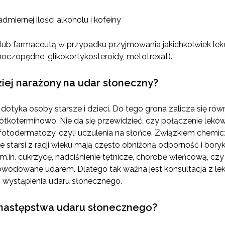
dmiernej ilości alkoholu i kofeiny
m lub farmaceutą w przypadku przyjmowania jakichkolwiek lek
moczopędne, glikokortykosteroidy, metotrexat).
dziej narażony na udar słoneczny?
dotyka osoby starsze i dzieci. Do tego grona zalicza się równ
krótkoterminowo. Nie da się przewidzieć, czy połączenie lek
otodermatozy, czyli uczulenia na słońce. Związkiem chemicz
ie starsi z racji wieku mają często obniżoną odporność i bory
m.in. cukrzycę, nadciśnienie tętnicze, chorobę wieńcową, 
odowane udarem. Dlatego tak ważna jest konsultacja z leka
o wystąpienia udaru słonecznego.
 następstwa udaru słonecznego?