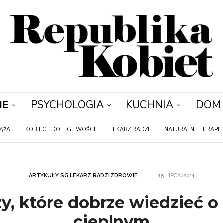
IE
PSYCHOLOGIA
KUCHNIA
DOM
IĄŻA
KOBIECE DOLEGLIWOŚCI
LEKARZ RADZI
NATURALNE TERAPIE
ARTYKUŁY SG
,
LEKARZ RADZI
,
ZDROWIE
15 LIPCA 2024
zy, które dobrze wiedzieć o
cieplnym