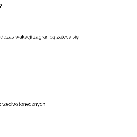
?
odczas wakacji zagranicą zaleca się
h przeciwsłonecznych