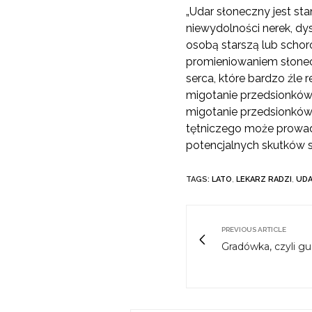
„Udar słoneczny jest s
niewydolności nerek, dy
osobą starszą lub scho
promieniowaniem słone
serca, które bardzo źle 
migotanie przedsionków t
migotanie przedsionków 
tętniczego może prowad
potencjalnych skutków sł
TAGS:
LATO
,
LEKARZ RADZI
,
UD
PREVIOUS ARTICLE
Gradówka, czyli g