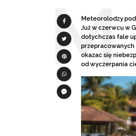
Meteorolodzy podkr
Już w czerwcu w G
dotychczas fale u
przepracowanych P
okazać się niebezp
od wyczerpania ci