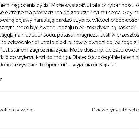
tanem zagrożenia życia. Może wystąpić utrata przytomności
selektrolitemia prowadząca do zaburzeń rytmu serca. Gdy m
rowaną objawy narastają bardzo szybko. Wielochorobowość
cznym może być swego rodzaju nieprzewidywalną kaskadą.
reagują na niedobór sodu, potasu i magnezu. Jeśli w przeszł
o odwodnienie i utrata elektrolitów prowadzi do jednego z n
jest stanem zagrożenia życia. Może dojść np. do zatorowośc
zić do wylewu krwi do mózgu. Dlatego szczególnie latem n
ońca i wysokich temperatur” – wyjaśnia dr Kajfasz.
AR
uzek na powiece
Dziewczyny, których 