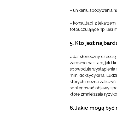
– unikaniu spożywania na
– konsultacji z lekarze
fotouczulające np. leki 
5. Kto jest najbar
Udar słoneczny częściej 
zarówno na stałe, jak i 
spowoduje wystąpienia f
m.in. doksycyklina. Ludz
których można zaliczyć 
spotęgować objawy spow
które zmniejszają ryzyk
6. Jakie mogą być