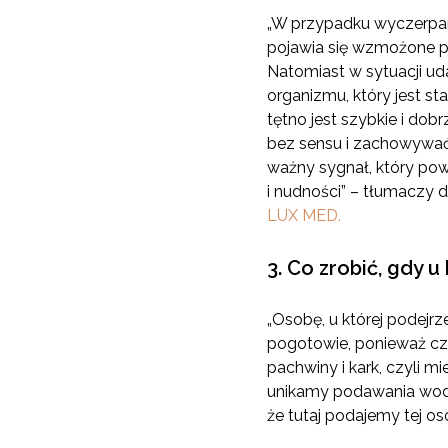
„W przypadku wyczerpani
pojawia się wzmożone pra
Natomiast w sytuacji u
organizmu, który jest st
tętno jest szybkie i do
bez sensu i zachowywać
ważny sygnał, który po
i nudności” – tłumaczy dr
LUX MED.
3. Co zrobić, gdy 
„Osobę, u której podejrz
pogotowie, ponieważ cza
pachwiny i kark, czyli 
unikamy podawania wody
że tutaj podajemy tej oso