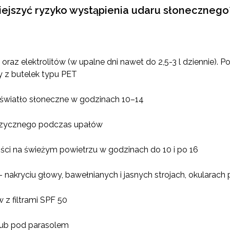
niejszyć ryzyko wystąpienia udaru słonecznego
oraz elektrolitów (w upalne dni nawet do 2,5-3 l dziennie). P
y z butelek typu PET
a światło słoneczne w godzinach 10–14
 fizycznego podczas upałów
ci na świeżym powietrzu w godzinach do 10 i po 16
 nakryciu głowy, bawełnianych i jasnych strojach, okularac
 z filtrami SPF 50
 lub pod parasolem