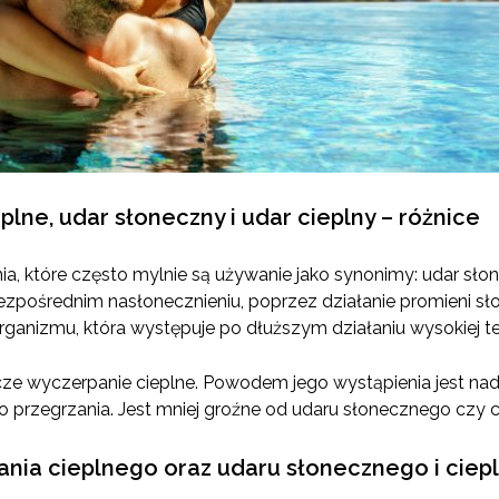
plne, udar słoneczny i udar cieplny – różnice
ia, które często mylnie są używanie jako synonimy: udar słon
zpośrednim nasłonecznieniu, poprzez działanie promieni sł
organizmu, która występuje po dłuższym działaniu wysokiej t
cze wyczerpanie cieplne. Powodem jego wystąpienia jest nadm
o przegrzania. Jest mniej groźne od udaru słonecznego czy c
ania cieplnego oraz udaru słonecznego i ciep