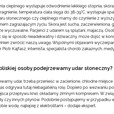
a cieplnego występuje odwodnienie lekkiego stopnia, skóra 
gnienie, temperatura ciała sięga do 38-39°C, występuje spad
daru słonecznego czy cieplnego mamy do czynienie z wyżs
anem zagrażającym życiu. Skóra jest sucha, zaczerwieniona, 
brze wyczuwalne. Pacjenci z udarem są splątani, majaczą. Os
 się w sposób nieadekwatny i dziwaczny, może dojść w koń
winien zwrócić naszą uwagę. Wspólnymi objawami wyczerpani
 Piotr Kajfasz, internista, specjalista chorób zakaźnych, medy
u bliskiej osoby podejrzewamy udar słoneczny?
ewamy udar, trzeba przenieść w zacienione, chłodne miejsce 
s odgrywa tutaj niebagatelną rolę. Dopiero po wezwaniu po
miejsca przepływu krwi, okładamy zimnym kompresem. W zwią
 czy innych płynów. Podobnie postępujemy w przypadku wyc
bie wodę, najlepiej z elektrolitami – dodaje ekspert.