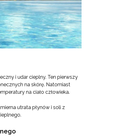
eczny i udar cieplny. Ten pierwszy
onecznych na skórę. Natomiast
emperatury na ciało człowieka.
ierna utrata płynów i soli z
ieplnego.
lnego