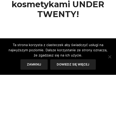
kosmetykami UNDER
TWENTY!
Ta strona korzysta z ciasteczek aby świadczyć usługi na
najwyższym poziomie. Dalsze korzystanie ze strony oznacza,
że zgadzasz się na ich użycie.
ZAMKNIJ
DOWIEDZ SIĘ WIĘCEJ
Styczeń i luty to miesiące, w których nie
brakuje okazji do imprezowania.
Karnawałowe zabawy, studniówkowe bale,