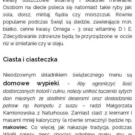
kwasy tłuszczowe, witaminy i składniki mineralne.
Osobom na diecie poleca się natomiast takie ryby jak:
sola, dorsz, mintaj, flądra czy morszczuk. Równie
popularne podczas Świąt są śledzie, zawierające m.in.
białko, cenne kwasy Omega – 3 oraz witaminę D i E.
Zdecydowanie zdrowsze będą te przyrządzone w occie
niż w śmietanie czy w oleju.
Ciasta i ciasteczka
Nieodzownym składnikiem świątecznego menu są
domowe wypieki
. –
Aby ograniczyć ilość
dostarczanych kalorii i cukru, należy unikać łączenia sytych
dań mięsnych ze słodkimi deserami oraz dosładzania
potraw np. kompotu z suszu –
radzi Małgorzata
Kamionowska z Naturhouse
.
Zamiast ciast z kremami i
masami mniej kaloryczny (a równie smaczny) będzie np.
makowiec
. Co więcej, jak nakazuje tradycja, podczas
Wigilii należy zjeść chociaż odrobinę maku, aby w