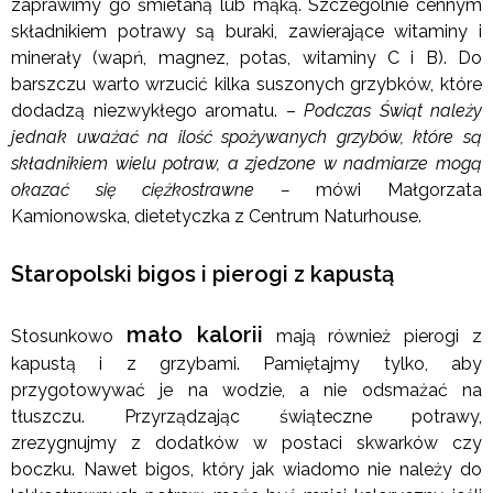
zaprawimy go śmietaną lub mąką. Szczególnie cennym
składnikiem potrawy są buraki, zawierające witaminy i
minerały (wapń, magnez, potas, witaminy C i B). Do
barszczu warto wrzucić kilka suszonych grzybków, które
dodadzą niezwykłego aromatu. –
Podczas Świąt należy
jednak uważać na ilość spożywanych grzybów, które są
składnikiem wielu potraw, a zjedzone w nadmiarze mogą
okazać się ciężkostrawne –
mówi Małgorzata
Kamionowska, dietetyczka z Centrum Naturhouse.
Staropolski bigos i pierogi z kapustą
mało kalorii
Stosunkowo
mają również pierogi z
kapustą i z grzybami. Pamiętajmy tylko, aby
przygotowywać je na wodzie, a nie odsmażać na
tłuszczu. Przyrządzając świąteczne potrawy,
zrezygnujmy z dodatków w postaci skwarków czy
boczku. Nawet bigos, który jak wiadomo nie należy do