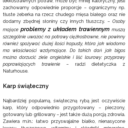
lekkostrawnych potraw, może być mniej kaloryczny, jeśli
zachowamy odpowiednie proporcje – ograniczymy np.
tłuste żeberka na rzecz chudego mięsa białego oraz nie
dodamy zbędnej słoniny czy innych tłuszczy. –
Osoby
problemy z układem trawiennym
mające
muszą
szczególnie uważać na potrawy ciężkostrawne, nie powinny
również spożywać dużej ilości kapusty, która jak wiadomo
ma właściwości wzdymające. Do takich dań jak bigos
można dorzucić ziele angielskie i liść laurowy: przyprawy
poprawiających trawienie –
radzi dietetyczka z
Naturhouse.
Karp świąteczny
Najbardziej popularną, świąteczną rybą jest oczywiście
karp, który odpowiednio przygotowany – pieczony,
gotowany lub grillowany – jest także dużą porcją zdrowia.
Zawiera m.in.: łatwo przyswajalne białko, nienasycone