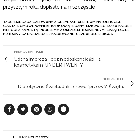
przyszłym roku dopisało nam szczęście.
TAGS:
BARSZCZ CZERWONY Z GRZYBAMI
,
CENTRUM NATURHOUSE
,
CIASTA
,
DOMOWE WYPIEKI
,
KARP ŚWIĄTECZNY
,
MAKOWIEC
,
MAŁO KALORII
,
PIEROGI Z KAPUSTĄ
,
PROBLEMY Z UKŁADEM TRAWIENNYM
,
ŚWIĄTECZNE
POTRAWY SĄ NAJBARDZIEJ KALORYCZNE
,
SZAROPOLSKI BIGOS
PREVIOUS ARTICLE
Udana impreza… bez niedoskonałości - z
kosmetykami UNDER TWENTY!
NEXT ARTICLE
Dietetyczne Święta. Jak zdrowo "przeżyć" Święta.
6 KOMENTARZY