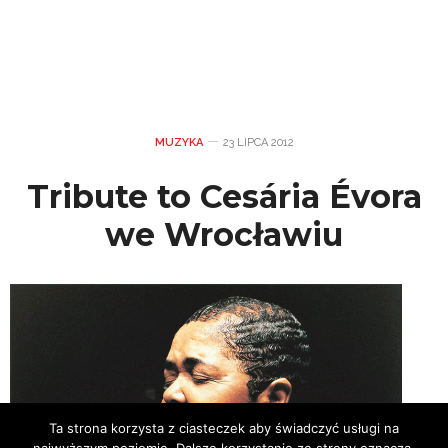
MUZYKA
23 LIPCA 2012
Tribute to Cesária Évora
we Wrocławiu
Ta strona korzysta z ciasteczek aby świadczyć usługi na