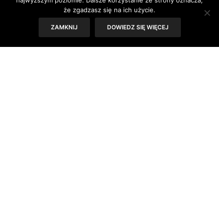
najwyższym poziomie. Dalsze korzystanie ze strony oznacza,
że zgadzasz się na ich użycie.
ZAMKNIJ
DOWIEDZ SIĘ WIĘCEJ
Ethno Jazz Festival ma zaszczyt zaprosić na cykl
koncertowy dedykowany pamięci jednej z
á
największych gwiazd world music – Ces
rii Évorze.
Wpływ “bosonogiej divy” na rozwój i popularność
muzyki folkowej jest nie do przecenienia; to ona
wprowadziła muzykę z Wysp Zielonego Przylądka na
światowe sceny, przyczyniła się do fascynacji świata
kulturą afrykańskiego kontynentu i wykreowała,
często nieświadomie, wiele wspaniałych karier