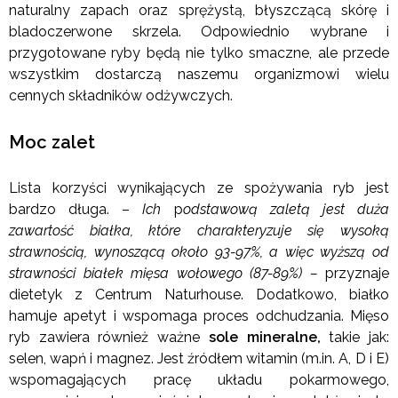
naturalny zapach oraz sprężystą, błyszczącą skórę i
bladoczerwone skrzela. Odpowiednio wybrane i
przygotowane ryby będą nie tylko smaczne, ale przede
wszystkim dostarczą naszemu organizmowi wielu
cennych składników odżywczych.
Moc zalet
Lista korzyści wynikających ze spożywania ryb jest
bardzo długa. –
Ich
p
odstawową zaletą jest duża
zawartość białka, które charakteryzuje się wysoką
strawnością, wynoszącą około 93-97%, a więc wyższą od
strawności białek mięsa wołowego (87-89%) –
przyznaje
dietetyk z Centrum Naturhouse. Dodatkowo, białko
hamuje apetyt i wspomaga proces odchudzania. Mięso
ryb zawiera również ważne
sole mineralne,
takie jak:
selen, wapń i magnez. Jest źródłem witamin (m.in. A, D i E)
wspomagających pracę układu pokarmowego,