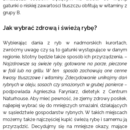
gatunki o niskiej zawartości tłuszczu obfitują w witaminy z
grupy B.
Jak wybrać zdrową i świeżą rybę?
Wybierając dania z ryb w nadmorskich kurortach,
zwróćmy uwagę czy są to gatunki występujące w danym
regionie. Istotny będzie także sposób ich przyrządzenia. –
Najzdrowsze są świeże ryby, gotowane na parze, pieczone
w folii lub na grillu. W ten sposób zachowują one cenne
kwasy tłuszczowe i witaminy. Zdecydowanie unikajmy dań
rybnych w oleju, sosach czy smażonych w grubej panierce –
podpowiada Agnieszka Faryniarz, dietetyk z Centrum
Naturhouse. Aby mieć pewność, że zjemy zdrowy posiłek,
najlepiej wybrać się do mniejszych smażalni, działających
w sąsiedztwie gospodarstw rybnych. W takich miejscach
możemy także najczęściej kupić świeżą rybę i samemu ją
przyrządzić. Decydujmy się na mniejsze okazy, mające