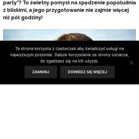
party”? To świetny pomysł na spędzenie popołudnia
z bliskimi, a jego przygotowanie nie zajmie więcej
niż pół godziny!
Ta strona korzysta z ciasteczek aby świadczyć usługi na
najwyższym poziomie. Dalsze korzystanie ze strony oznacza,
że zgadzasz się na ich użycie.
ZAMKNIJ
DOWIEDZ SIĘ WIĘCEJ
„Tea party” nawiązuje do angielskiej tradycji „tea time”,
nazywanej również zwyczajem „five o’clock”. Zgodnie z