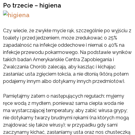
Po trzecie – higiena
Czy wiecie, że zwykłe mycie rąk, szczególnie po wyjściu z
toalety i przed jedzeniem, może zredukować o 25%
zapadalność na infekcje oddechowe i niemal o 40% na
infekcje przewodu pokarmowego. Na podstawie wyników
takich badań Amerykańskie Centra Zapobiegania i
Zwalczania Chorób zalecają, aby kaszląc i kichając
zasłaniać usta zgięciem łokcia, a nie dłonią (którą potem
podajemy innym albo dotykamy innych przedmiotów).
Pamiętajmy zatem o następujących regułach: myjemy
ręce wodą z mydłem, ponieważ sama ciepła woda nie
ma wystarczającej temperatury, aby zabić wirusa grypy;
nie dotykamy twarzy brudnymi rękami (na których mogą
znajdować się także wirusy); w przypadku gdy sami
zaczynamy kichać, zasłaniamy usta oraz nos chusteczką