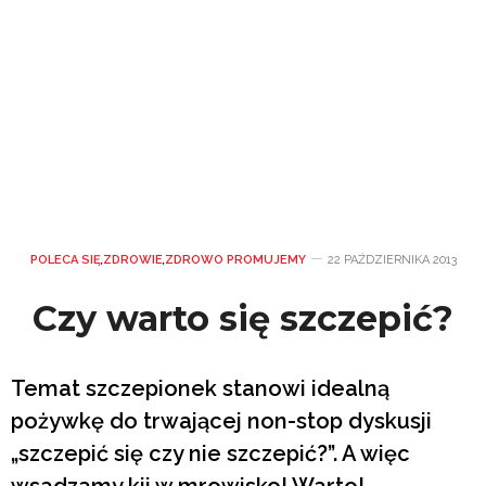
POLECA SIĘ
,
ZDROWIE
,
ZDROWO PROMUJEMY
22 PAŹDZIERNIKA 2013
Czy warto się szczepić?
Temat szczepionek stanowi idealną
pożywkę do trwającej non-stop dyskusji
„szczepić się czy nie szczepić?”. A więc
wsadzamy kij w mrowisko! Warto!