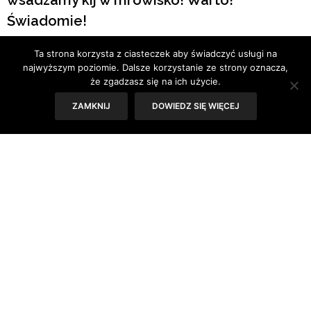
Świadomie!
Ta strona korzysta z ciasteczek aby świadczyć usługi na
Tekst: Inga Kazana
najwyższym poziomie. Dalsze korzystanie ze strony oznacza,
że zgadzasz się na ich użycie.
ZAMKNIJ
DOWIEDZ SIĘ WIĘCEJ
Już w 1796 roku, po opracowaniu przez Edwarda Jennera
pierwszej szczepionki przeciwko ospie prawdziwej
powstałej w oparciu o spostrzeżenia dotyczące ospy
krowiej, straszono, że po jej podaniu mogą wyrosnąć rogi.
Dzisiaj fakty są takie: im bardziej szczepienia są