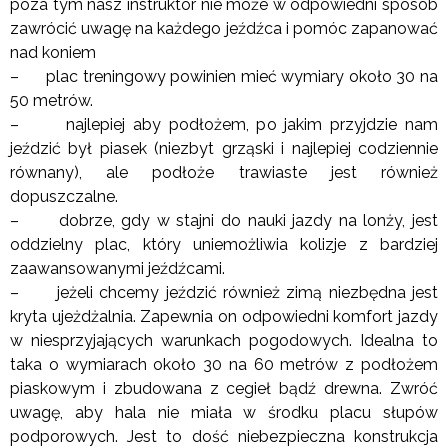
poza tym nasz instruktor nie może w odpowiedni sposób
zawrócić uwagę na każdego jeźdźca i pomóc zapanować
nad koniem
– plac treningowy powinien mieć wymiary około 30 na
50 metrów.
– najlepiej aby podłożem, po jakim przyjdzie nam
jeździć był piasek (niezbyt grząski i najlepiej codziennie
równany), ale podłoże trawiaste jest również
dopuszczalne.
– dobrze, gdy w stajni do nauki jazdy na lonży, jest
oddzielny plac, który uniemożliwia kolizje z bardziej
zaawansowanymi jeźdźcami.
– jeżeli chcemy jeździć również zimą niezbędna jest
kryta ujeżdżalnia. Zapewnia on odpowiedni komfort jazdy
w niesprzyjających warunkach pogodowych. Idealna to
taka o wymiarach około 30 na 60 metrów z podłożem
piaskowym i zbudowana z cegieł bądź drewna. Zwróć
uwagę, aby hala nie miała w środku placu słupów
podporowych. Jest to dość niebezpieczna konstrukcja