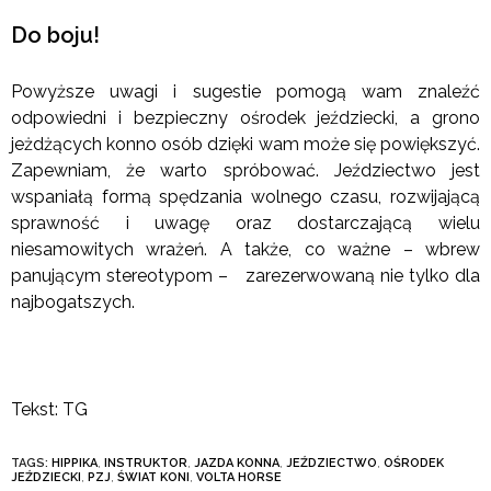
Do boju!
Powyższe uwagi i sugestie pomogą wam znaleźć
odpowiedni i bezpieczny ośrodek jeździecki, a grono
jeżdżących konno osób dzięki wam może się powiększyć.
Zapewniam, że warto spróbować. Jeździectwo jest
wspaniałą formą spędzania wolnego czasu, rozwijającą
sprawność i uwagę oraz dostarczającą wielu
niesamowitych wrażeń. A także, co ważne – wbrew
panującym stereotypom – zarezerwowaną nie tylko dla
najbogatszych.
Tekst: TG
TAGS:
HIPPIKA
,
INSTRUKTOR
,
JAZDA KONNA
,
JEŹDZIECTWO
,
OŚRODEK
JEŹDZIECKI
,
PZJ
,
ŚWIAT KONI
,
VOLTA HORSE