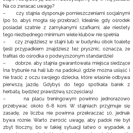
Na co zwracać uwagę?
– czy stajnia dysponuje pomieszczeniami socjalnymi
(po to, abyś mogła się przebrać), Idealnie, gdy ośrodek
posiadał szatnie z zamykanymi szafkami, ale niestety
tego niezbędnego minimum wiele klubów nie spełnia
– czy znajdziesz w stajni lub w budynku obok toaletę
(jeśli przypadkiem znajdziesz też prysznic, oznacza, że
trafiłaś do ośrodka o podwyższonym standardzie)
– dobrze, aby stajnia gwarantowała miejsca siedzące
(na trybunie na hali lub na padoku), gdzie można usiąść i
nie tracić z oczu swojego dziecka, które właśnie odbywa
pierwszą jazdę. Gdybyś do tego spotkała barek z
herbatą, będziez prawdziwą szczęściarą)
– na placu treningowym powinno jednorazowo
przebywać około 6-8 koni. W stajniach przyjmuje się
zasadę, że liczba nie powinna przekraczać 10, jednak
bywa różnie. Warto zwrócić uwagę, aby padok nie był
zbyt tłoczny, bo w takiej sytuacji łatwo o wypadek, a