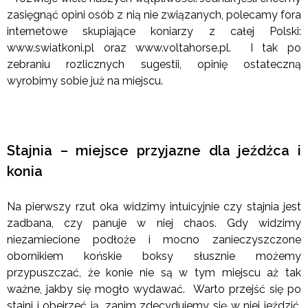
zasięgnąć opini osób z nią nie związanych, polecamy fora
internetowe skupiające koniarzy z całej Polski:
www.swiatkoni.pl oraz www.voltahorse.pl. I tak po
zebraniu rozlicznych sugestii, opinię ostateczną
wyrobimy sobie już na miejscu.
Stajnia – miejsce przyjazne dla jeźdźca i
konia
Na pierwszy rzut oka widzimy intuicyjnie czy stajnia jest
zadbana, czy panuje w niej chaos. Gdy widzimy
niezamiecione podłoże i mocno zanieczyszczone
obornikiem końskie boksy słusznie możemy
przypuszczać, że konie nie są w tym miejscu aż tak
ważne, jakby się mogło wydawać. Warto przejść się po
stajni i obejrzeć ją, zanim zdecydujemy się w niej jeździć.