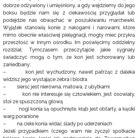
dobrze odżywiony i umięśniony, a gdy wejdziemy do jego
boksu będzie nam się z ciekawością przyglądał lub
podejdzie nas obwąchać w poszukiwaniu marchewki.
Wyjątek stanowią konie z nałogami i narowami, które
mimo obecnie właściwej pielęgnacji, mogły mieć przykrą
przeszłość w innym ośrodku. Im poświęcimy oddzielny
rozdział. Tymczasem przeczytajcie jakie sygnały
świadczyć mogą o tym, że koń jest schorowany lub
zaniedbany:
– koń jest wychudzony, nawet patrząc z daleka
widzisz jego wystające żebra i biodra
– sierść jest nierówna, matowa, z ubytkami
– koń nie interesuje się człowiekiem, jest osowiały,
stoi ze spuszczoną głową
– nogi konia są opuchnięte, kłąb jest obtarty, a kąciki
warg poranione
– na ciele konia widać ślady po uderzeniach
Jeżeli przypadkiem (czego wam nie życzę) spotkacie