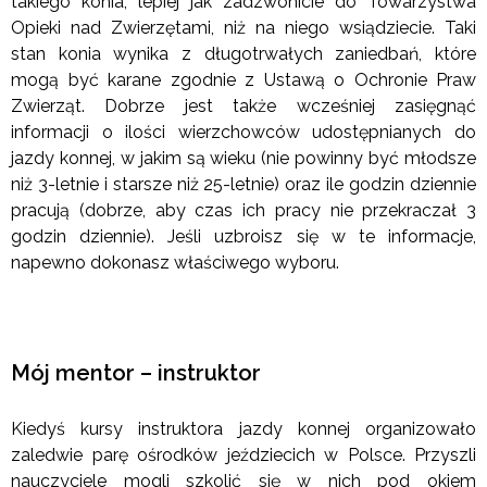
takiego konia, lepiej jak zadzwonicie do Towarzystwa
Opieki nad Zwierzętami, niż na niego wsiądziecie. Taki
stan konia wynika z długotrwałych zaniedbań, które
mogą być karane zgodnie z Ustawą o Ochronie Praw
Zwierząt. Dobrze jest także wcześniej zasięgnąć
informacji o ilości wierzchowców udostępnianych do
jazdy konnej, w jakim są wieku (nie powinny być młodsze
niż 3-letnie i starsze niż 25-letnie) oraz ile godzin dziennie
pracują (dobrze, aby czas ich pracy nie przekraczał 3
godzin dziennie). Jeśli uzbroisz się w te informacje,
napewno dokonasz właściwego wyboru.
Mój mentor – instruktor
Kiedyś kursy instruktora jazdy konnej organizowało
zaledwie parę ośrodków jeździecich w Polsce. Przyszli
nauczyciele mogli szkolić się w nich pod okiem