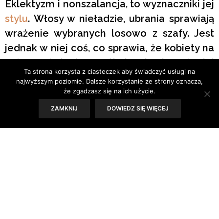
Eklektyzm i nonszalancja, to wyznaczniki jej
stylu
. Włosy w nieładzie, ubrania sprawiają
wrażenie wybranych losowo z szafy. Jest
jednak w niej coś, co sprawia, że kobiety na
całym świecie próbują kopiować jej
Ta strona korzysta z ciasteczek aby świadczyć usługi na
unikatowy
styl
.
najwyższym poziomie. Dalsze korzystanie ze strony oznacza,
że zgadzasz się na ich użycie.
[galleryview id=204]
ZAMKNIJ
DOWIEDZ SIĘ WIĘCEJ
fot. EastNews
TAGS:
KATE MOSS
,
MODA
,
STYL GWIAZD
,
TRENDY
PREVIOUS ARTICLE
Jak przeżyć rozstanie?
NEXT ARTICLE
Zanim dosiądziesz konia