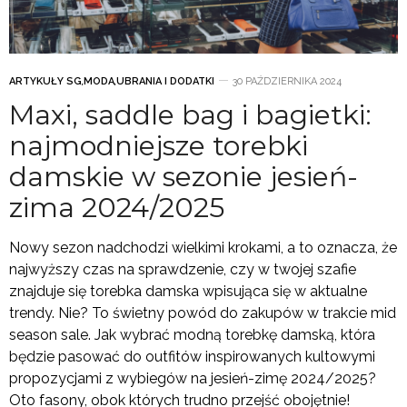
ARTYKUŁY SG
,
MODA
,
UBRANIA I DODATKI
30 PAŹDZIERNIKA 2024
Maxi, saddle bag i bagietki:
najmodniejsze torebki
damskie w sezonie jesień-
zima 2024/2025
Nowy sezon nadchodzi wielkimi krokami, a to oznacza, że
najwyższy czas na sprawdzenie, czy w twojej szafie
znajduje się torebka damska wpisująca się w aktualne
trendy. Nie? To świetny powód do zakupów w trakcie mid
season sale. Jak wybrać modną torebkę damską, która
będzie pasować do outfitów inspirowanych kultowymi
propozycjami z wybiegów na jesień-zimę 2024/2025?
Oto fasony, obok których trudno przejść obojętnie!