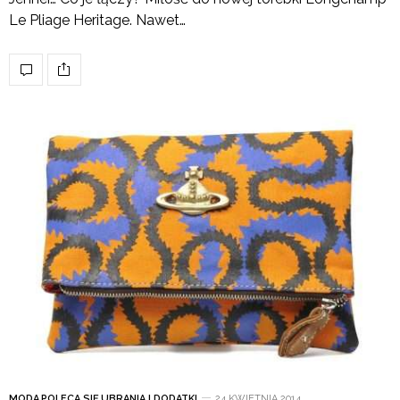
Le Pliage Heritage. Nawet…
MODA
,
POLECA SIĘ
,
UBRANIA I DODATKI
24 KWIETNIA 2014