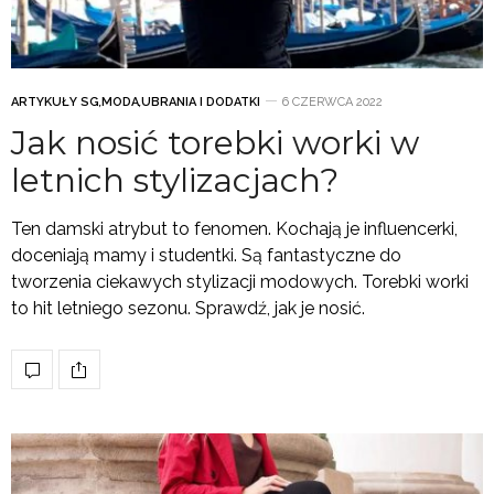
ARTYKUŁY SG
,
MODA
,
UBRANIA I DODATKI
6 CZERWCA 2022
Jak nosić torebki worki w
letnich stylizacjach?
Ten damski atrybut to fenomen. Kochają je influencerki,
doceniają mamy i studentki. Są fantastyczne do
tworzenia ciekawych stylizacji modowych. Torebki worki
to hit letniego sezonu. Sprawdź, jak je nosić.