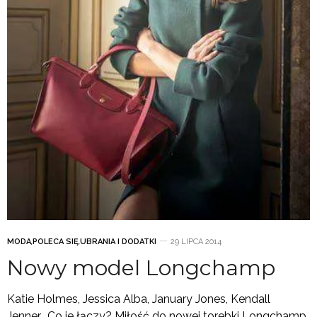
MODA
,
POLECA SIĘ
,
UBRANIA I DODATKI
29 LIPCA 2014
Nowy model Longchamp
Katie Holmes, Jessica Alba, January Jones, Kendall
Jenner… Co je łączy? Miłość do nowej torebki Longchamp