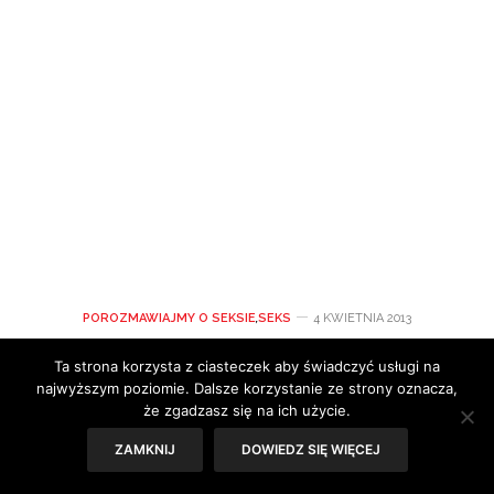
POROZMAWIAJMY O SEKSIE
,
SEKS
4 KWIETNIA 2013
Feministyczna Nagroda
Ta strona korzysta z ciasteczek aby świadczyć usługi na
najwyższym poziomie. Dalsze korzystanie ze strony oznacza,
Porno w Toronto
że zgadzasz się na ich użycie.
ZAMKNIJ
DOWIEDZ SIĘ WIĘCEJ
Między 4 a 10 kwietnia w największym