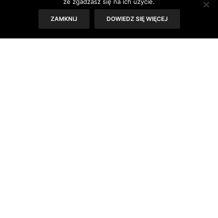
że zgadzasz się na ich użycie.
ZAMKNIJ
DOWIEDZ SIĘ WIĘCEJ
Szukacie torebek na nowy sezon?