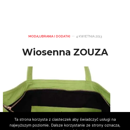
MODA
,
UBRANIA I DODATKI
4 KWIETNIA 2013
Wiosenna ZOUZA
Ta strona korzysta z ciasteczek aby świadczyć usługi na
najwyższym poziomie. Dalsze korzystanie ze strony oznacza,