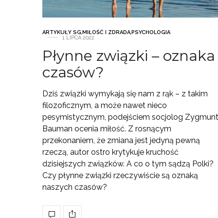
ARTYKUŁY SG
,
MIŁOŚĆ I ZDRADA
,
PSYCHOLOGIA
1 LIPCA 2022
Płynne związki – oznaka
czasów?
Dziś związki wymykają się nam z rąk – z takim
filozoficznym, a może nawet nieco
pesymistycznym, podejściem socjolog Zygmun
Bauman ocenia miłość. Z rosnącym
przekonaniem, że zmiana jest jedyną pewną
rzeczą, autor ostro krytykuje kruchość
dzisiejszych związków. A co o tym sądzą Polki?
Czy płynne związki rzeczywiście są oznaką
naszych czasów?