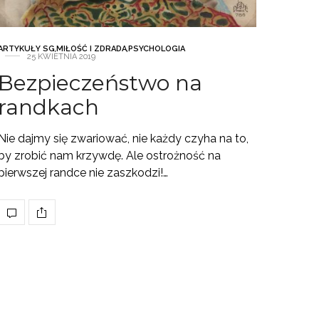
ARTYKUŁY SG
,
MIŁOŚĆ I ZDRADA
,
PSYCHOLOGIA
25 KWIETNIA 2019
Bezpieczeństwo na
randkach
Nie dajmy się zwariować, nie każdy czyha na to,
by zrobić nam krzywdę. Ale ostrożność na
pierwszej randce nie zaszkodzi!…