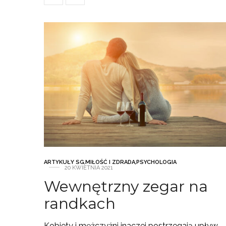
ARTYKUŁY SG
,
MIŁOŚĆ I ZDRADA
,
PSYCHOLOGIA
20 KWIETNIA 2021
Wewnętrzny zegar na
randkach
Kobiety i mężczyźni inaczej postrzegają upływ