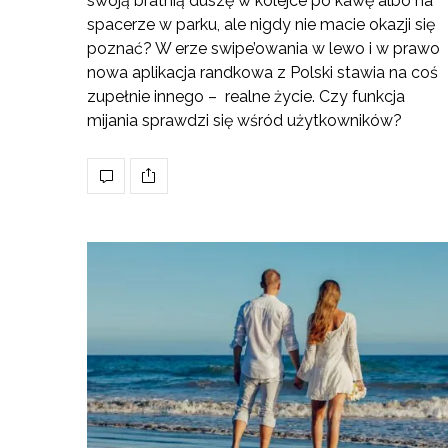
swoją bratnią duszę w kolejce po kawę albo na
spacerze w parku, ale nigdy nie macie okazji się
poznać? W erze swipe’owania w lewo i w prawo
nowa aplikacja randkowa z Polski stawia na coś
zupełnie innego – realne życie. Czy funkcja
mijania sprawdzi się wśród użytkowników?