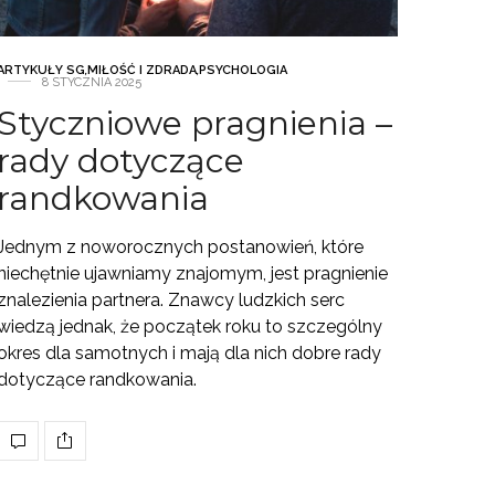
ARTYKUŁY SG
,
MIŁOŚĆ I ZDRADA
,
PSYCHOLOGIA
8 STYCZNIA 2025
Styczniowe pragnienia –
rady dotyczące
randkowania
Jednym z noworocznych postanowień, które
niechętnie ujawniamy znajomym, jest pragnienie
znalezienia partnera. Znawcy ludzkich serc
wiedzą jednak, że początek roku to szczególny
okres dla samotnych i mają dla nich dobre rady
dotyczące randkowania.