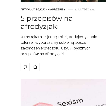
ARTYKUŁY SG
,
KUCHNIA
,
PRZEPISY
12 LUTEGO 2020
5 przepisów na
afrodyzjaki
Jemy rękami, z jednej miski, podajemy sobie
talerze i wyobrażamy sobie najlepsze
zakończenie wieczoru. Czyli 5 pysznych
przepisów na afrodyzjaki.…