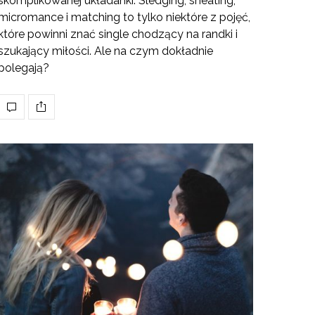
skomplikowanej układanki. Sledging, sneating,
micromance i matching to tylko niektóre z pojęć,
które powinni znać single chodzący na randki i
szukający miłości. Ale na czym dokładnie
polegają?