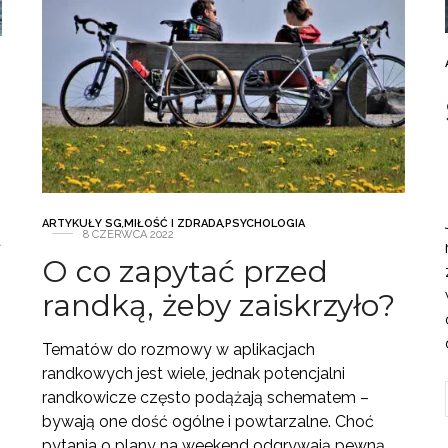
ARTYKUŁY SG
,
MIŁOŚĆ I ZDRADA
,
PSYCHOLOGIA
8 CZERWCA 2022
t
O co zapytać przed
randką, żeby zaiskrzyło?
Tematów do rozmowy w aplikacjach
randkowych jest wiele, jednak potencjalni
randkowicze często podążają schematem –
bywają one dość ogólne i powtarzalne. Choć
pytania o plany na weekend odgrywają pewną