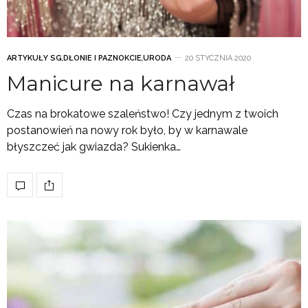
ARTYKUŁY SG
,
DŁONIE I PAZNOKCIE
,
URODA
20 STYCZNIA 2020
Manicure na karnawał
Czas na brokatowe szaleństwo! Czy jednym z twoich
postanowień na nowy rok było, by w karnawale
błyszczeć jak gwiazda? Sukienka…