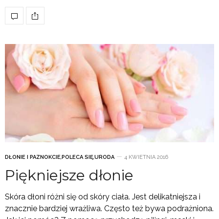
DŁONIE I PAZNOKCIE
,
POLECA SIĘ
,
URODA
4 KWIETNIA 2016
Piękniejsze dłonie
Skóra dłoni różni się od skóry ciała. Jest delikatniejsza i
znacznie bardziej wrażliwa. Często też bywa podrażniona.