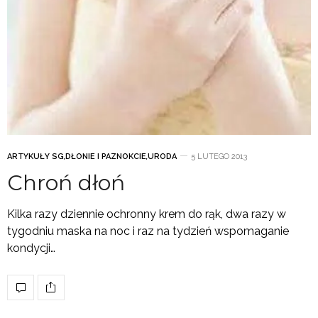
ARTYKUŁY SG
,
DŁONIE I PAZNOKCIE
,
URODA
5 LUTEGO 2013
Chroń dłoń
Kilka razy dziennie ochronny krem do rąk, dwa razy w
tygodniu maska na noc i raz na tydzień wspomaganie
kondycji…