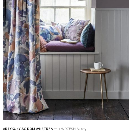
ARTYKUŁY SG
,
DOM
,
WNĘTRZA
1 WRZEŚNIA 2019