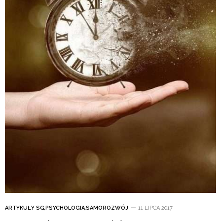
ARTYKUŁY SG
,
PSYCHOLOGIA
,
SAMOROZWÓJ
11 LIPCA 2017