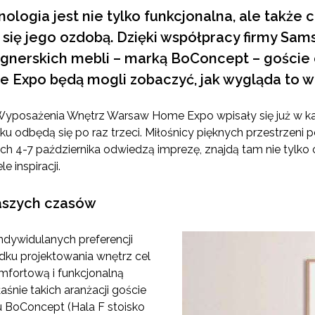
ogia jest nie tylko funkcjonalna, ale także co
 się jego ozdobą. Dzięki współpracy firmy Sa
gnerskich mebli – marką BoConcept – goście
 Expo będą mogli zobaczyć, jak wygląda to w
yposażenia Wnętrz Warsaw Home Expo wpisały się już w k
ku odbędą się po raz trzeci. Miłośnicy pięknych przestrzeni p
ch 4-7 października odwiedzą imprezę, znajdą tam nie tylko 
e inspiracji.
aszych czasów
indywidulanych preferencji
ku projektowania wnętrz cel
omfortową i funkcjonalną
aśnie takich aranżacji goście
u BoConcept (Hala F stoisko