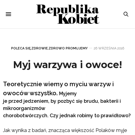
POLECA SIĘ
,
ZDROWIE
,
ZDROWO PROMUJEMY
26 WRZEŚNIA 2016
Myj warzywa i owoce!
Teoretycznie wiemy o myciu warzyw i
owoców wszystko.
Myjemy
je przed jedzeniem, by
pozbyć się brudu
,
bakterii i
mikroorganizmów
chorobotwórczych.
Czy jednak robimy to prawidłowo?
Jak wynika z badań, znacząca większość Polaków myje