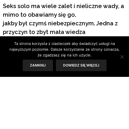
Seks solo ma wiele zalet i nieliczne wady, a
mimo to obawiamy się go,
jakby był czymś niebezpiecznym. Jedna z
przyczyn to zbyt mała wiedza
o masturbacji.
Ta strona korzysta z ciasteczek aby świadczyć usługi na
najwyższym poziomie. Dalsze korzystanie ze strony oznacza,
że zgadzasz się na ich użycie.
Tekst: Iza Kołodziej
ZAMKNIJ
DOWIEDZ SIĘ WIĘCEJ
Czasy, w których nastolatków straszono nadmiernym
porostem włosów na dłoniach
jako karą za masturbację, już na szczęście minęły, ale
wciąż nasza wiedza na temat autoerotyzmu pozostawia
wiele do życzenia. W krytycznych momentach rozwoju
nie mamy skąd jej czerpać. O seksie w pojedynkę trudno
się rozmawia, bo to rzecz
bardzo intymna. Nie otrzymujemy tej wiedzy od rodziców
(łatwiej już odbyć