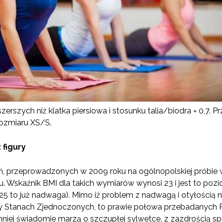
zerszych niż klatka piersiowa i stosunku talia/biodra = 0,7. 
 rozmiaru XS/S.
 figury
 przeprowadzonych w 2009 roku na ogólnopolskiej próbie wy
u. Wskaźnik BMI dla takich wymiarów wynosi 23 i jest to pozi
25 to już nadwaga). Mimo iż problem z nadwagą i otyłością ni
 czy Stanach Zjednoczonych, to prawie połowa przebadanych 
b mniej świadomie marzą o szczupłej sylwetce, z zazdrością s