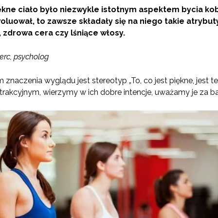
ękne ciało było niezwykle istotnym aspektem bycia kob
luował, to zawsze składały się na niego takie atrybut
, zdrowa cera czy lśniące włosy.
erc, psycholog
aczenia wyglądu jest stereotyp „To, co jest piękne, jest też
rakcyjnym, wierzymy w ich dobre intencje, uważamy je za bar