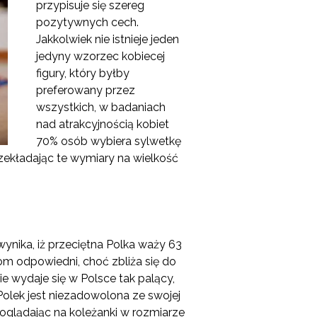
przypisuje się szereg
pozytywnych cech.
Jakkolwiek nie istnieje jeden
jedyny wzorzec kobiecej
figury, który byłby
preferowany przez
wszystkich, w badaniach
nad atrakcyjnością kobiet
70% osób wybiera sylwetkę
Przekładając te wymiary na wielkość
nika, iż przeciętna Polka waży 63
om odpowiedni, choć zbliża się do
e wydaje się w Polsce tak palący,
Polek jest niezadowolona ze swojej
poglądając na koleżanki w rozmiarze