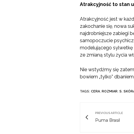
Atrakcyjność to stan 
Atrakcyjność jest w każ
zakochanie się, nowa suk
najdrobniejsze zabiegi 
samopoczucie psychiczne
modelującego sylwetkę 
ze zmianą stylu życia wł
Nie wstydźmy się zatem 
bowiem „tylko” dbaniem o
TAGS:
CERA
,
ROZMIAR
,
S
,
SKÓR
PREVIOUS ARTICLE
Puma Brasil