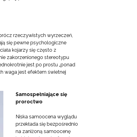
Oprócz rzeczywistych wyrzeczeń,
iają się pewne psychologiczne
iała kojarzy się często z
lnie zakorzenionego stereotypu
jednokrotnie jest po prostu „ponad
ch waga jest efektem świetnej
Samospełniające się
proroctwo
Niska samoocena wyglądu
przekłada się bezpośrednio
na zaniżoną samoocenę