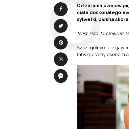
Od zarania dziejów pi
ciała doskonałego ewo
sylwetki, piękna skóra
Tekst: Ewa Jarczewska-G
Szczególnym przejawem zn
łatwiej ufamy osobom at