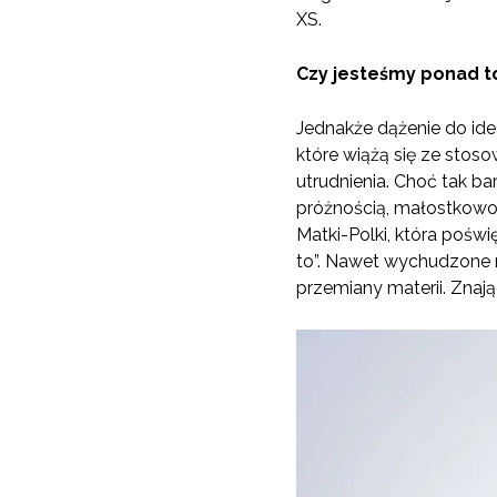
XS.
Czy jesteśmy ponad t
Jednakże dążenie do ide
które wiążą się ze stos
utrudnienia. Choć tak ba
próżnością, małostkowoś
Matki-Polki, która poświ
to”. Nawet wychudzone mo
przemiany materii. Znaj