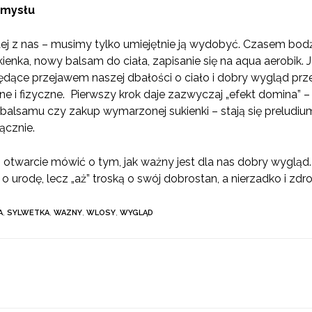
umysłu
dej z nas – musimy tylko umiejętnie ją wydobyć. Czasem bodź
ienka, nowy balsam do ciała, zapisanie się na aqua aerobik.
będące przejawem naszej dbałości o ciało i dobry wygląd prz
 i fizyczne. Pierwszy krok daje zazwyczaj „efekt domina” 
balsamu czy zakup wymarzonej sukienki – stają się preludi
ącznie.
otwarcie mówić o tym, jak ważny jest dla nas dobry wygląd. P
 urodę, lecz „aż” troską o swój dobrostan, a nierzadko i zdro
A
,
SYLWETKA
,
WAZNY
,
WLOSY
,
WYGLĄD