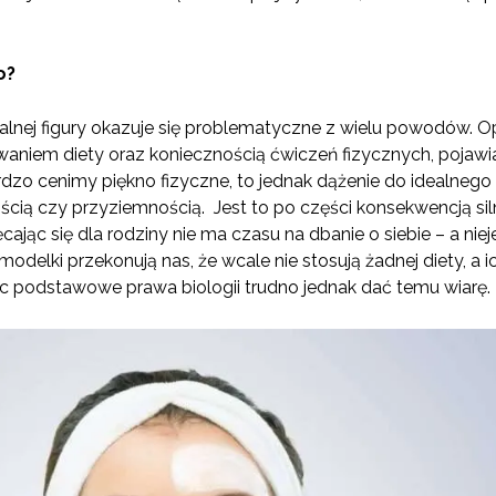
o?
alnej figury okazuje się problematyczne z wielu powodów. 
owaniem diety oraz koniecznością ćwiczeń fizycznych, pojaw
rdzo cenimy piękno fizyczne, to jednak dążenie do idealnego c
cią czy przyziemnością. Jest to po części konsekwencją si
ęcając się dla rodziny nie ma czasu na dbanie o siebie – a nie
delki przekonują nas, że wcale nie stosują żadnej diety, a i
ąc podstawowe prawa biologii trudno jednak dać temu wiarę.