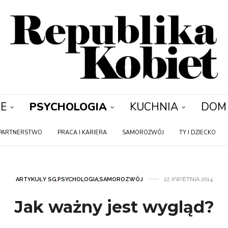
E
PSYCHOLOGIA
KUCHNIA
DOM
PARTNERSTWO
PRACA I KARIERA
SAMOROZWÓJ
TY I DZIECKO
ARTYKUŁY SG
,
PSYCHOLOGIA
,
SAMOROZWÓJ
22 KWIETNIA 2014
Jak ważny jest wygląd?