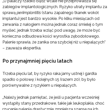
„U palaczy rzadko bądź wcale nie przeprowadza się
zabiegów implantologicznych. Ryzyko utraty implantu za
sprawą
periimplantitis
(stanu zapalnego tkanek wokół
implantu) jest bardzo wysokie. Po kilku miesiącach od
zerwania z nałogiem można jednak coraz śmielej o tym
myśleć, jednak trzeba wziąć pod uwagę, że może być
konieczna odbudowa kości wyrostka zębodołowego.
Palenie sprawia, że zanika ona szybciej niż u niepalących”
– zauważa ekspertka.
Po przynajmniej pięciu latach
Trzeba pięciu lat, by ryzyko raka jamy ustnej i gardła
spadło o połowę; i kolejnych 15 (razem 20), by było
porównywalne z ryzykiem u niepalących.
„Należy jednak pamiętać, że jeśli u pacjenta wcześniej
wystąpiły stany przedrakowe, takie jak leukoplakia, choć
rzucenie palenia drastycznie zmniejsza szanse na ich