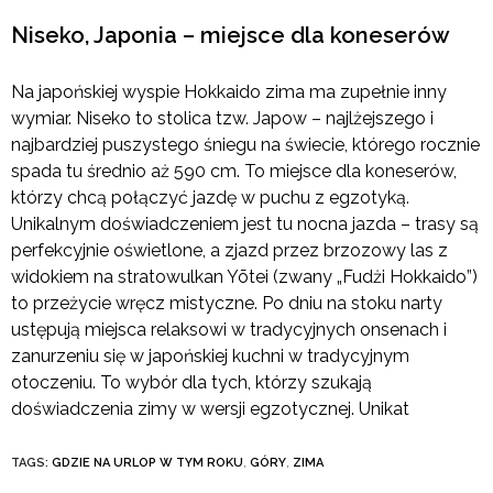
Niseko, Japonia – miejsce dla koneserów
Na japońskiej wyspie Hokkaido zima ma zupełnie inny
wymiar. Niseko to stolica tzw. Japow – najlżejszego i
najbardziej puszystego śniegu na świecie, którego rocznie
spada tu średnio aż 590 cm. To miejsce dla koneserów,
którzy chcą połączyć jazdę w puchu z egzotyką.
Unikalnym doświadczeniem jest tu nocna jazda – trasy są
perfekcyjnie oświetlone, a zjazd przez brzozowy las z
widokiem na stratowulkan Yōtei (zwany „Fudżi Hokkaido”)
to przeżycie wręcz mistyczne. Po dniu na stoku narty
ustępują miejsca relaksowi w tradycyjnych onsenach i
zanurzeniu się w japońskiej kuchni w tradycyjnym
otoczeniu. To wybór dla tych, którzy szukają
doświadczenia zimy w wersji egzotycznej. Unikat
TAGS:
GDZIE NA URLOP W TYM ROKU
,
GÓRY
,
ZIMA