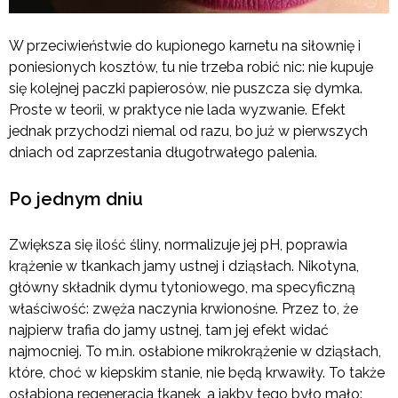
W przeciwieństwie do kupionego karnetu na siłownię i
poniesionych kosztów, tu nie trzeba robić nic: nie kupuje
się kolejnej paczki papierosów, nie puszcza się dymka.
Proste w teorii, w praktyce nie lada wyzwanie. Efekt
jednak przychodzi niemal od razu, bo już w pierwszych
dniach od zaprzestania długotrwałego palenia.
Po jednym dniu
Zwiększa się ilość śliny, normalizuje jej pH, poprawia
krążenie w tkankach jamy ustnej i dziąsłach. Nikotyna,
główny składnik dymu tytoniowego, ma specyficzną
właściwość: zwęża naczynia krwionośne. Przez to, że
najpierw trafia do jamy ustnej, tam jej efekt widać
najmocniej. To m.in. osłabione mikrokrążenie w dziąsłach,
które, choć w kiepskim stanie, nie będą krwawiły. To także
osłabiona regeneracja tkanek, a jakby tego było mało: