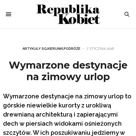
ARTYKUŁY SG
,
KIERUNKI
,
PODRÓŻE
7 STYCZNIA 2026
Wymarzone destynacje
na zimowy urlop
Wymarzone destynacje na zimowy urlop to
górskie niewielkie kurorty z urokliwą
drewnianą architekturą i zapierającymi
dech w piersiach widokami ośnieżonych
szczytów. W ich poszukiwaniu jedziemy w