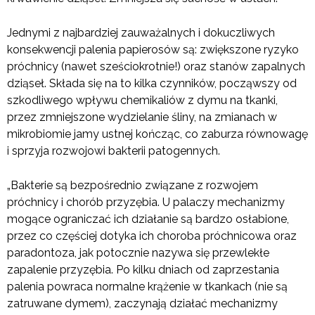
Jednymi z najbardziej zauważalnych i dokuczliwych
konsekwencji palenia papierosów są: zwiększone ryzyko
próchnicy (nawet sześciokrotnie!) oraz stanów zapalnych
dziąseł. Składa się na to kilka czynników, począwszy od
szkodliwego wpływu chemikaliów z dymu na tkanki,
przez zmniejszone wydzielanie śliny, na zmianach w
mikrobiomie jamy ustnej kończąc, co zaburza równowagę
i sprzyja rozwojowi bakterii patogennych.
„Bakterie są bezpośrednio związane z rozwojem
próchnicy i chorób przyzębia. U palaczy mechanizmy
mogące ograniczać ich działanie są bardzo osłabione,
przez co częściej dotyka ich choroba próchnicowa oraz
paradontoza, jak potocznie nazywa się przewlekłe
zapalenie przyzębia. Po kilku dniach od zaprzestania
palenia powraca normalne krążenie w tkankach (nie są
zatruwane dymem), zaczynają działać mechanizmy