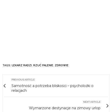
TAGS:
LEKARZ RADZI
,
RZUĆ PALENIE
,
ZDROWIE
PREVIOUS ARTICLE
Samotność a potrzeba bliskości – psycholożki o
relacjach
NEXT ARTICLE
Wymarzone destynacje na zimowy urlop