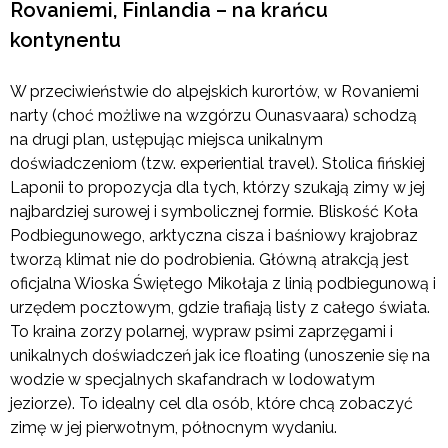
Rovaniemi, Finlandia – na krańcu
kontynentu
W przeciwieństwie do alpejskich kurortów, w Rovaniemi
narty (choć możliwe na wzgórzu Ounasvaara) schodzą
na drugi plan, ustępując miejsca unikalnym
doświadczeniom (tzw. experiential travel). Stolica fińskiej
Laponii to propozycja dla tych, którzy szukają zimy w jej
najbardziej surowej i symbolicznej formie. Bliskość Koła
Podbiegunowego, arktyczna cisza i baśniowy krajobraz
tworzą klimat nie do podrobienia. Główną atrakcją jest
oficjalna Wioska Świętego Mikołaja z linią podbiegunową i
urzędem pocztowym, gdzie trafiają listy z całego świata.
To kraina zorzy polarnej, wypraw psimi zaprzęgami i
unikalnych doświadczeń jak ice floating (unoszenie się na
wodzie w specjalnych skafandrach w lodowatym
jeziorze). To idealny cel dla osób, które chcą zobaczyć
zimę w jej pierwotnym, północnym wydaniu.