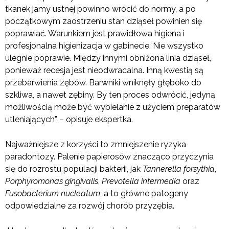
tkanek jamy ustnej powinno wrócić do normy, a po
początkowym zaostrzeniu stan dziąseł powinien się
poprawiać. Warunkiem jest prawidłowa higiena i
profesjonalna higienizacja w gabinecie. Nie wszystko
ulegnie poprawie. Między innymi obniżona linia dziąseł,
ponieważ recesja jest nieodwracalna. Inną kwestią są
przebarwienia zębów. Barwniki wniknęły głęboko do
szkliwa, a nawet zębiny. By ten proces odwrócić, jedyną
możliwością może być wybielanie z użyciem preparatów
utleniających” – opisuje ekspertka.
Najważniejsze z korzyści to zmniejszenie ryzyka
paradontozy. Palenie papierosów znacząco przyczynia
się do rozrostu populacji bakterii, jak
Tannerella forsythia
,
Porphyromonas gingivalis
,
Prevotella intermedia
oraz
Fusobacterium nucleatum
, a to główne patogeny
odpowiedzialne za rozwój chorób przyzębia.