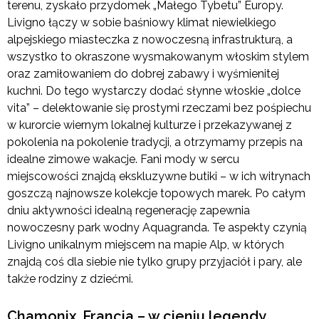
terenu, zyskało przydomek „Małego Tybetu” Europy.
Livigno łączy w sobie baśniowy klimat niewielkiego
alpejskiego miasteczka z nowoczesną infrastrukturą, a
wszystko to okraszone wysmakowanym włoskim stylem
oraz zamiłowaniem do dobrej zabawy i wyśmienitej
kuchni. Do tego wystarczy dodać słynne włoskie „dolce
vita” – delektowanie się prostymi rzeczami bez pośpiechu
w kurorcie wiernym lokalnej kulturze i przekazywanej z
pokolenia na pokolenie tradycji, a otrzymamy przepis na
idealne zimowe wakacje. Fani mody w sercu
miejscowości znajdą ekskluzywne butiki – w ich witrynach
goszczą najnowsze kolekcje topowych marek. Po całym
dniu aktywności idealną regenerację zapewnia
nowoczesny park wodny Aquagranda. Te aspekty czynią
Livigno unikalnym miejscem na mapie Alp, w których
znajdą coś dla siebie nie tylko grupy przyjaciół i pary, ale
także rodziny z dziećmi.
Chamonix, Francja – w cieniu legendy