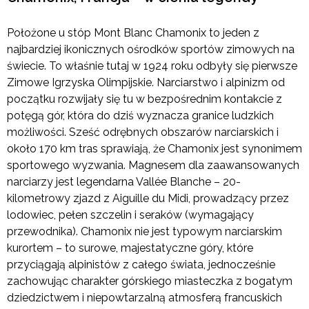
Położone u stóp Mont Blanc Chamonix to jeden z
najbardziej ikonicznych ośrodków sportów zimowych na
świecie. To właśnie tutaj w 1924 roku odbyły się pierwsze
Zimowe Igrzyska Olimpijskie. Narciarstwo i alpinizm od
początku rozwijały się tu w bezpośrednim kontakcie z
potęgą gór, która do dziś wyznacza granice ludzkich
możliwości. Sześć odrębnych obszarów narciarskich i
około 170 km tras sprawiają, że Chamonix jest synonimem
sportowego wyzwania. Magnesem dla zaawansowanych
narciarzy jest legendarna Vallée Blanche – 20-
kilometrowy zjazd z Aiguille du Midi, prowadzący przez
lodowiec, pełen szczelin i seraków (wymagający
przewodnika). Chamonix nie jest typowym narciarskim
kurortem – to surowe, majestatyczne góry, które
przyciągają alpinistów z całego świata, jednocześnie
zachowując charakter górskiego miasteczka z bogatym
dziedzictwem i niepowtarzalną atmosferą francuskich