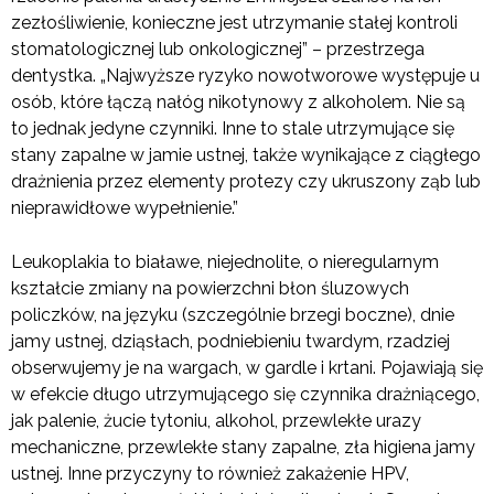
zezłośliwienie, konieczne jest utrzymanie stałej kontroli
stomatologicznej lub onkologicznej” – przestrzega
dentystka. „Najwyższe ryzyko nowotworowe występuje u
osób, które łączą nałóg nikotynowy z alkoholem. Nie są
to jednak jedyne czynniki. Inne to stale utrzymujące się
stany zapalne w jamie ustnej, także wynikające z ciągłego
drażnienia przez elementy protezy czy ukruszony ząb lub
nieprawidłowe wypełnienie.”
Leukoplakia to białawe, niejednolite, o nieregularnym
kształcie zmiany na powierzchni błon śluzowych
policzków, na języku (szczególnie brzegi boczne), dnie
jamy ustnej, dziąsłach, podniebieniu twardym, rzadziej
obserwujemy je na wargach, w gardle i krtani. Pojawiają się
w efekcie długo utrzymującego się czynnika drażniącego,
jak palenie, żucie tytoniu, alkohol, przewlekłe urazy
mechaniczne, przewlekłe stany zapalne, zła higiena jamy
ustnej. Inne przyczyny to również zakażenie HPV,