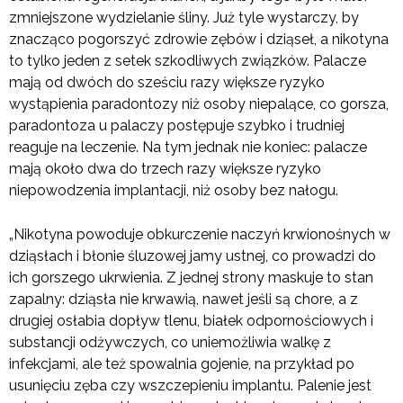
zmniejszone wydzielanie śliny. Już tyle wystarczy, by
znacząco pogorszyć zdrowie zębów i dziąseł, a nikotyna
to tylko jeden z setek szkodliwych związków. Palacze
mają od dwóch do sześciu razy większe ryzyko
wystąpienia paradontozy niż osoby niepalące, co gorsza,
paradontoza u palaczy postępuje szybko i trudniej
reaguje na leczenie. Na tym jednak nie koniec: palacze
mają około dwa do trzech razy większe ryzyko
niepowodzenia implantacji, niż osoby bez nałogu.
„Nikotyna powoduje obkurczenie naczyń krwionośnych w
dziąsłach i błonie śluzowej jamy ustnej, co prowadzi do
ich gorszego ukrwienia. Z jednej strony maskuje to stan
zapalny: dziąsła nie krwawią, nawet jeśli są chore, a z
drugiej osłabia dopływ tlenu, białek odpornościowych i
substancji odżywczych, co uniemożliwia walkę z
infekcjami, ale też spowalnia gojenie, na przykład po
usunięciu zęba czy wszczepieniu implantu. Palenie jest