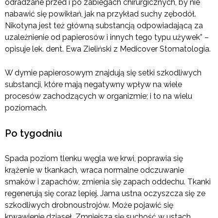
odradzane przed i po zabiegach chirurgicznych, by nie
nabawić się powikłań, jak na przykład suchy zębodół.
Nikotyna jest też główną substancją odpowiadającą za
uzależnienie od papierosów i innych tego typu używek” –
opisuje lek. dent. Ewa Zieliński z Medicover Stomatologia.
W dymie papierosowym znajdują się setki szkodliwych
substancji, które mają negatywny wpływ na wiele
procesów zachodzących w organizmie; i to na wielu
poziomach.
Po tygodniu
Spada poziom tlenku węgla we krwi, poprawia się
krążenie w tkankach, wraca normalne odczuwanie
smaków i zapachów, zmienia się zapach oddechu. Tkanki
regenerują się coraz lepiej. Jama ustna oczyszcza się ze
szkodliwych drobnoustrojów. Może pojawić się
krwawienie dziąseł. Zmniejsza się suchość w ustach.