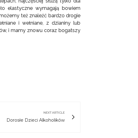
ach, najczęściej służą tylko dla
ało elastyczne wymagają bowiem
h możemy też znaleźć bardzo drogie
iane i wełniane, z dzianiny lub
lorów, i mamy znowu coraz bogatszy
NEXT ARTICLE
Dorosłe Dzieci Alkoholików