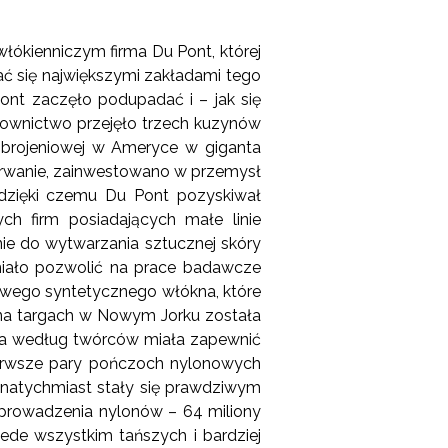
ókienniczym firma Du Pont, której
tać się największymi zakładami tego
ont zaczęło podupadać i – jak się
erownictwo przejęło trzech kuzynów
y zbrojeniowej w Ameryce w giganta
zetrwanie, zainwestowano w przemysł
dzięki czemu Du Pont pozyskiwał
ych firm posiadających małe linie
ie do wytwarzania sztucznej skóry
miało pozwolić na prace badawcze
owego syntetycznego włókna, które
 na targach w Nowym Jorku została
ra według twórców miała zapewnić
ierwsze pary pończoch nylonowych
 natychmiast stały się prawdziwym
wprowadzenia nylonów – 64 miliony
ede wszystkim tańszych i bardziej