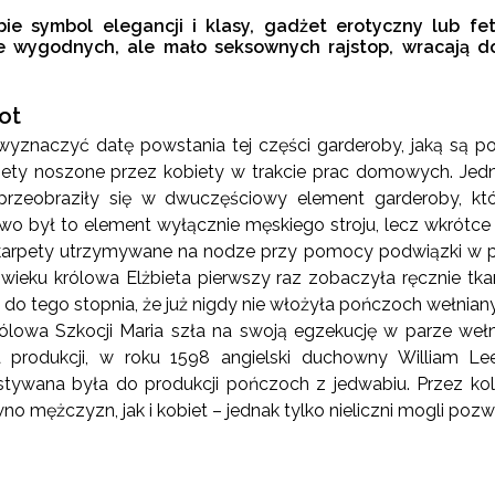
bie symbol elegancji i klasy, gadżet erotyczny lub f
e wygodnych, ale mało seksownych rajstop, wracają do
ot
 wyznaczyć datę powstania tej części garderoby, jaką są po
pety noszone przez kobiety w trakcie prac domowych. Jedna
rzeobraziły się w dwuczęściowy element garderoby, kt
 był to element wyłącznie męskiego stroju, lecz wkrótce 
skarpety utrzymywane na nodze przy pomocy podwiązki w po
 wieku królowa Elżbieta pierwszy raz zobaczyła ręcznie tk
ę do tego stopnia, że już nigdy nie włożyła pończoch wełnia
królowa Szkocji Maria szła na swoją egzekucję w parze weł
a produkcji, w roku 1598 angielski duchowny William L
ywana była do produkcji pończoch z jedwabiu. Przez kol
o mężczyzn, jak i kobiet – jednak tylko nieliczni mogli poz