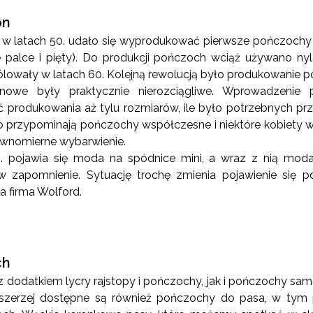
on
, w latach 50. udało się wyprodukować pierwsze pończoch
alce i pięty). Do produkcji pończoch wciąż używano nylon
lowały w latach 60. Kolejną rewolucją było produkowanie 
onowe były praktycznie nierozciągliwe. Wprowadzenie 
ć produkowania aż tylu rozmiarów, ile było potrzebnych pr
o przypominają pończochy współczesne i niektóre kobiety w
ównomierne wybarwienie.
. pojawia się moda na spódnice mini, a wraz z nią moda
zapomnienie. Sytuację trochę zmienia pojawienie się p
 firma Wolford.
ch
dodatkiem lycry rajstopy i pończochy, jak i pończochy sa
z szerzej dostępne są również pończochy do pasa, w tym