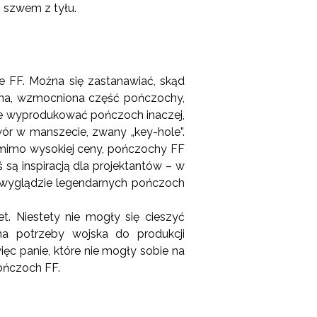
m szwem z tyłu.
e FF. Można się zastanawiać, skąd
órna, wzmocniona część pończochy,
cze wyprodukować pończoch inaczej,
ór w manszecie, zwany „key-hole”.
ak mimo wysokiej ceny, pończochy FF
 są inspiracją dla projektantów – w
 wyglądzie legendarnych pończoch
. Niestety nie mogły się cieszyć
a potrzeby wojska do produkcji
c panie, które nie mogły sobie na
ończoch FF.