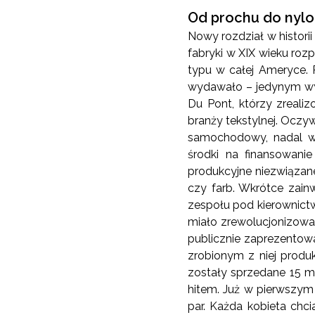
Od prochu do nyl
Nowy rozdział w histor
fabryki w XIX wieku roz
typu w całej Ameryce. 
wydawało – jedynym wyjś
Du Pont, którzy zreali
branży tekstylnej. Oczy
samochodowy, nadal wy
środki na finansowanie
produkcyjne niezwiązan
czy farb. Wkrótce zai
zespołu pod kierownict
miało zrewolucjonizowa
publicznie zaprezentow
zrobionym z niej prod
zostały sprzedane 15 m
hitem. Już w pierwszym
par. Każda kobieta chc