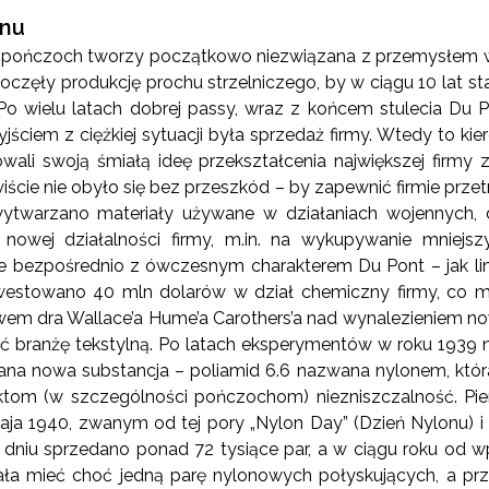
onu
ii pończoch tworzy początkowo niezwiązana z przemysłem wł
poczęły produkcję prochu strzelniczego, by w ciągu 10 lat s
Po wielu latach dobrej passy, wraz z końcem stulecia Du P
ciem z ciężkiej sytuacji była sprzedaż firmy. Wtedy to ki
zowali swoją śmiałą ideę przekształcenia największej firm
wiście nie obyło się bez przeszkód – by zapewnić firmie pr
twarzano materiały używane w działaniach wojennych, 
 nowej działalności firmy, m.in. na wykupywanie mniejsz
e bezpośrednio z ówczesnym charakterem Du Pont – jak lin
nwestowano 40 mln dolarów w dział chemiczny firmy, co 
wem dra Wallace’a Hume’a Carothers’a nad wynalezieniem n
ć branżę tekstylną. Po latach eksperymentów w roku 1939
ana nowa substancja – poliamid 6.6 nazwana nylonem, któ
uktom (w szczególności pończochom) niezniszczalność. P
aja 1940, zwanym od tej pory „Nylon Day” (Dzień Nylonu) i
 dniu sprzedano ponad 72 tysiące par, a w ciągu roku od 
iała mieć choć jedną parę nylonowych połyskujących, a prz