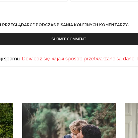
J PRZEGLĄDARCE PODCZAS PISANIA KOLEJNYCH KOMENTARZY.
cji spamu.
Dowiedz się, w jaki sposób przetwarzane są dane 