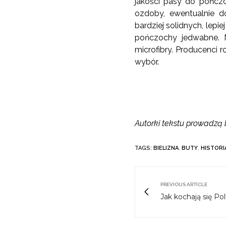
jakości pasy do pończo
ozdoby, ewentualnie 
bardziej solidnych, lep
pończochy jedwabne. N
microfibry. Producenci 
wybór.
Autorki tekstu prowadzą 
TAGS:
BIELIZNA
,
BUTY
,
HISTORI
PREVIOUS ARTICLE
Jak kochają się Pol