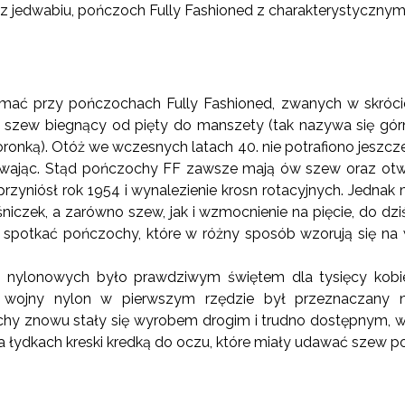
e z jedwabiu, pończoch Fully Fashioned z charakterystyczny
ymać przy pończochach Fully Fashioned, zwanych w skróci
zy szew biegnący od pięty do manszety (tak nazywa się g
oronką). Otóż we wczesnych latach 40. nie potrafiono jesz
szywając. Stąd pończochy FF zawsze mają ów szew oraz otw
 przyniósł rok 1954 i wynalezienie krosn rotacyjnych. Jedn
niczek, a zarówno szew, jak i wzmocnienie na pięcie, do dziś
 spotkać pończochy, które w różny sposób wzorują się na
 nylonowych było prawdziwym świętem dla tysięcy kobiet
 wojny nylon w pierwszym rzędzie był przeznaczany n
y znowu stały się wyrobem drogim i trudno dostępnym, wię
a łydkach kreski kredką do oczu, które miały udawać szew p