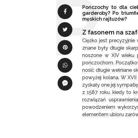
Pończochy to dla cie
garderoby? Po triumfi
męskich rajtuzów?
Z fasonem na szaf
Ciężko jest precyzyjnie
znane były długie skar
noszone w XIV wieku p
pończochom. Początkowo
nosić długie wełniane 
powyżej kolana. W XVII
zyskały one jej sympati
z 1587 roku, kiedy to 
rozwiązań usprawnieni
powodzeniem wykorzyst
elementem ubioru zarówn