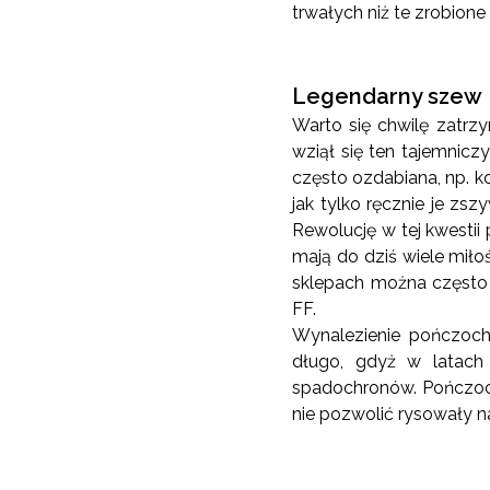
trwałych niż te zrobion
Legendarny szew
Warto się chwilę zatrz
wziął się ten tajemnic
często ozdabiana, np. k
jak tylko ręcznie je z
Rewolucję w tej kwestii
mają do dziś wiele miłoś
sklepach można często
FF.
Wynalezienie pończoch
długo, gdyż w latach
spadochronów. Pończoch
nie pozwolić rysowały n