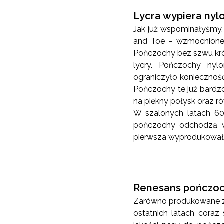
Lycra wypiera nyl
Jak już wspominałyśmy
and Toe – wzmocnione p
Pończochy bez szwu kró
lycry. Pończochy nyl
ograniczyło koniecznoś
Pończochy te już bardz
na piękny połysk oraz r
W szalonych latach 60
pończochy odchodzą w 
pierwsza wyprodukowała
Renesans pończo
Zarówno produkowane z 
ostatnich latach cora