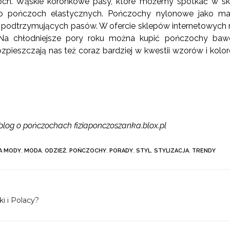
ch. Wąskie koronkowe pasy, które możemy spotkać w sklep
do pończoch elastycznych. Pończochy nylonowe jako m
iej podtrzymujących pasów. W ofercie sklepów internetowyc
a chłodniejsze pory roku można kupić pończochy bawełn
rozpieszczają nas też coraz bardziej w kwestii wzorów i ko
blog o pończochach fiziaponczoszanka.blox.pl
A MODY
,
MODA
,
ODZIEŻ
,
POŃCZOCHY
,
PORADY
,
STYL
,
STYLIZACJA
,
TRENDY
ki i Polacy?