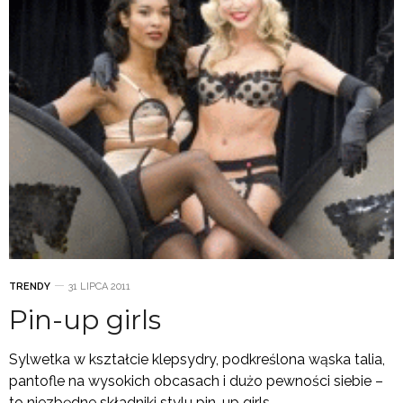
TRENDY
31 LIPCA 2011
Pin-up girls
Sylwetka w kształcie klepsydry, podkreślona wąska talia,
pantofle na wysokich obcasach i dużo pewności siebie –
to niezbędne składniki stylu pin-up girls.