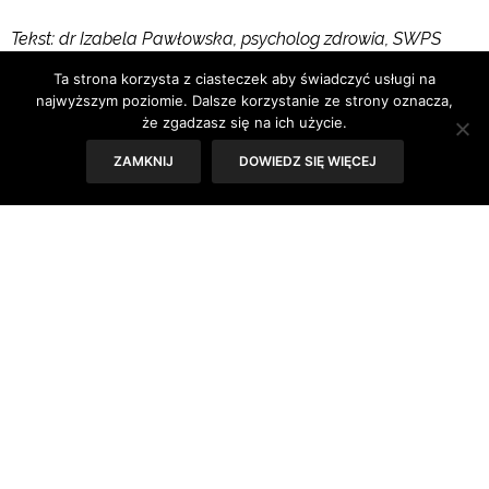
Tekst: dr Izabela Pawłowska, psycholog zdrowia, SWPS
Wrocław
Ta strona korzysta z ciasteczek aby świadczyć usługi na
najwyższym poziomie. Dalsze korzystanie ze strony oznacza,
Dane zaczerpnięte z raportu „Nowotwory złośliwe w
że zgadzasz się na ich użycie.
Polsce w 2009 r.” pokazują, że w tym samym roku w
ZAMKNIJ
DOWIEDZ SIĘ WIĘCEJ
Polsce do rejestru nowotworów złośliwych wpłynęły
informacje o ponad 138 tys. nowych zachorowań i
odnotowano prawie 93 tys. zgonów z tego powodu.
Obserwowane trendy pokazują, że nowotwory są na 1.
miejscu przyczyn umieralności kobiet przed 65 rokiem
życia, a podobna tendencja widoczna jest u mężczyzn.
Najczęściej występujący typ raka u kobiet to rak piersi,
płuca i jelita grubego.