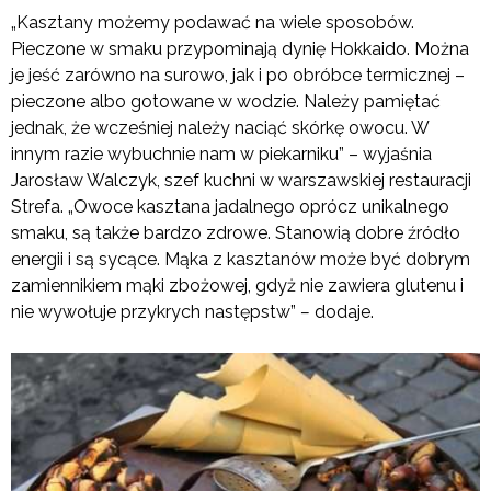
„Kasztany możemy podawać na wiele sposobów.
Pieczone w smaku przypominają dynię Hokkaido. Można
je jeść zarówno na surowo, jak i po obróbce termicznej –
pieczone albo gotowane w wodzie. Należy pamiętać
jednak, że wcześniej należy naciąć skórkę owocu. W
innym razie wybuchnie nam w piekarniku” – wyjaśnia
Jarosław Walczyk, szef kuchni w warszawskiej restauracji
Strefa. „Owoce kasztana jadalnego oprócz unikalnego
smaku, są także bardzo zdrowe. Stanowią dobre źródło
energii i są sycące. Mąka z kasztanów może być dobrym
zamiennikiem mąki zbożowej, gdyż nie zawiera glutenu i
nie wywołuje przykrych następstw”
–
dodaje.