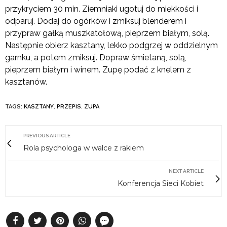
przykryciem 30 min. Ziemniaki ugotuj do miękkości i
odparuj. Dodaj do ogórków i zmiksuj blenderem i
przypraw gałką muszkatołową, pieprzem białym, solą.
Następnie obierz kasztany, lekko podgrzej w oddzielnym
garnku, a potem zmiksuj. Dopraw śmietaną, solą,
pieprzem białym i winem. Zupę podać z knelem z
kasztanów.
TAGS:
KASZTANY
,
PRZEPIS
,
ZUPA
PREVIOUS ARTICLE
Rola psychologa w walce z rakiem
NEXT ARTICLE
Konferencja Sieci Kobiet