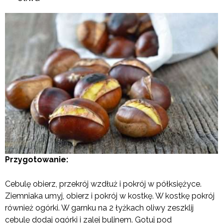
Przygotowanie:
Cebulę obierz, przekrój wzdłuż i pokrój w półksiężyce.
Ziemniaka umyj, obierz i pokrój w kostkę. W kostkę pokrój
również ogórki. W garnku na 2 łyżkach oliwy zeszklij
cebulę dodaj ogórki i zalej bulinem. Gotuj pod