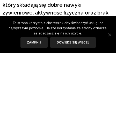
który składają się dobre nawyki
żywieniowe, aktywność fizyczna oraz brak
używek, a szczególnie papierosów i
Ta strona korzysta z ciasteczek aby świadczyć usługi na
nadużywania alkoholu.
najwyższym poziomie. Dalsze korzystanie ze strony oznacza,
że zgadzasz się na ich użycie.
ZAMKNIJ
DOWIEDZ SIĘ WIĘCEJ