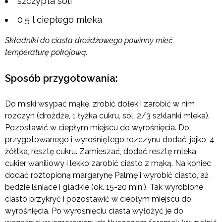
szczypta soli
0,5 l ciepłego mleka
Składniki do ciasta drożdżowego powinny mieć
temperaturę pokojową.
Sposób przygotowania:
Do miski wsypać mąkę, zrobić dołek i zarobić w nim
rozczyn (drożdże, 1 łyżka cukru, sól, 2/3 szklanki mleka).
Pozostawić w ciepłym miejscu do wyrośnięcia. Do
przygotowanego i wyrośniętego rozczynu dodać: jajko, 4
żółtka, resztę cukru. Zamieszać, dodać resztę mleka,
cukier waniliowy i lekko zarobić ciasto z mąką. Na koniec
dodać roztopioną margarynę Palmę i wyrobić ciasto, aż
będzie lśniące i gładkie (ok. 15-20 min.). Tak wyrobione
ciasto przykryć i pozostawić w ciepłym miejscu do
wyrośnięcia. Po wyrośnięciu ciasta wyłożyć je do