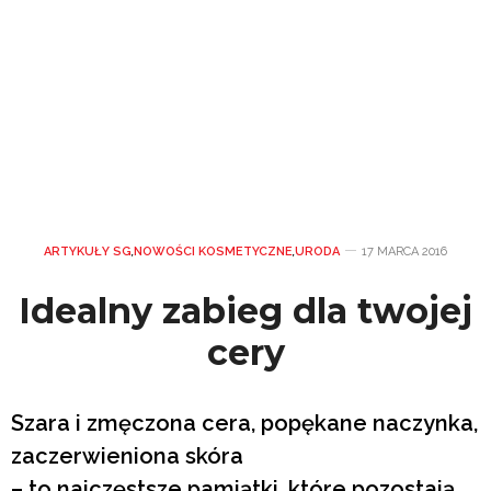
ARTYKUŁY SG
,
NOWOŚCI KOSMETYCZNE
,
URODA
17 MARCA 2016
Idealny zabieg dla twojej
cery
Szara i zmęczona cera, popękane naczynka,
zaczerwieniona skóra
– to najczęstsze pamiątki, które pozostają