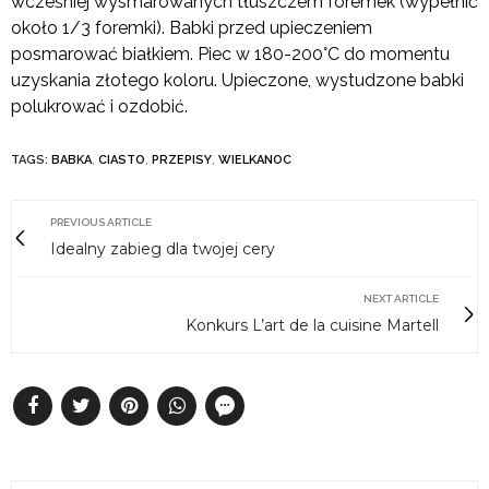
wcześniej wysmarowanych tłuszczem foremek (wypełnić
około 1/3 foremki). Babki przed upieczeniem
posmarować białkiem. Piec w 180-200°C do momentu
uzyskania złotego koloru. Upieczone, wystudzone babki
polukrować i ozdobić.
TAGS:
BABKA
,
CIASTO
,
PRZEPISY
,
WIELKANOC
PREVIOUS ARTICLE
Idealny zabieg dla twojej cery
NEXT ARTICLE
Konkurs L’art de la cuisine Martell